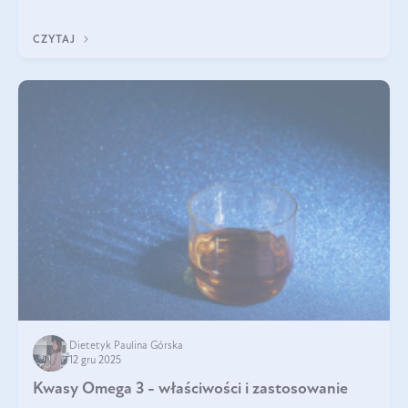
każdy typ ma swoje unikatowe właściwości. Dla skóry najlepiej
sprawdza się kolagen rybi, a dla wspierania stawów — kolagen
CZYTAJ
bydlęcy.
Dietetyk Paulina Górska
12 gru 2025
Kwasy Omega 3 - właściwości i zastosowanie