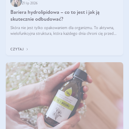
21 lip 2026
Bariera hydrolipidowa – co to jest i jak ją
skutecznie odbudować?
Skóra nie jest tylko opakowaniem dla organizmu. To aktywna,
wielofunkcyjna struktura, która każdego dnia chroni cię przed
utratą wody, wahaniami temperatury i czynnikami
środowiskowymi. Jednym z jej kluczowych elementów jest
CZYTAJ
bariera hydrolipidowa.