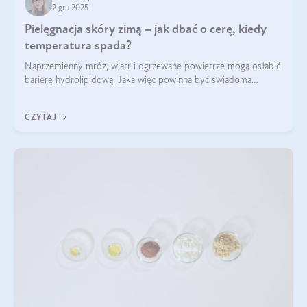
2 gru 2025
Pielęgnacja skóry zimą – jak dbać o cerę, kiedy
temperatura spada?
Naprzemienny mróz, wiatr i ogrzewane powietrze mogą osłabić
barierę hydrolipidową. Jaka więc powinna być świadoma
pielęgnacja w okresie chłodnych miesięcy?
CZYTAJ