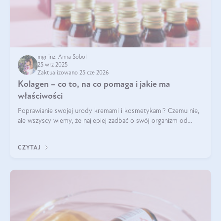
mgr inż. Anna Sobol
25 wrz 2025
Zaktualizowano 25 cze 2026
Kolagen – co to, na co pomaga i jakie ma
właściwości
Poprawianie swojej urody kremami i kosmetykami? Czemu nie,
ale wszyscy wiemy, że najlepiej zadbać o swój organizm od
wewnątrz — to solidna podstawa do tego, by nasz wygląd
zewnętrzny prezentował się zdrowo i atrakcyjnie. Stosowanie
CZYTAJ
wysokiej jakości suplem