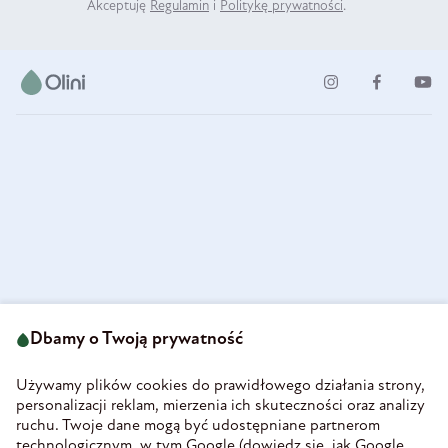
Akceptuję
Regulamin
i
Politykę prywatności
.
ul. Strzegomska 49
693 222 687
58-160 Świebodzice
Dbamy o Twoją prywatność
sklep@olini.pl
Polska
NIP 8860027066
Używamy plików cookies do prawidłowego działania strony,
REGON 890213034
personalizacji reklam, mierzenia ich skuteczności oraz analizy
ruchu. Twoje dane mogą być udostępniane partnerom
INFORMACJE
technologicznym, w tym Google (
dowiedz się, jak Google