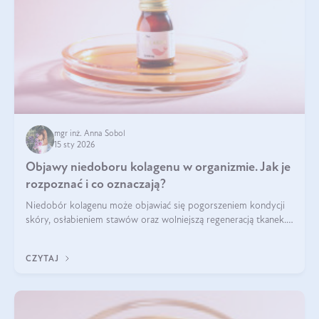
mgr inż. Anna Sobol
15 sty 2026
Objawy niedoboru kolagenu w organizmie. Jak je
rozpoznać i co oznaczają?
Niedobór kolagenu może objawiać się pogorszeniem kondycji
skóry, osłabieniem stawów oraz wolniejszą regeneracją tkanek.
Do najczęstszych sygnałów należą utrata jędrności i
elastyczności skóry, bóle stawów, łamliwość paznokci oraz
CZYTAJ
osłabienie włosów.