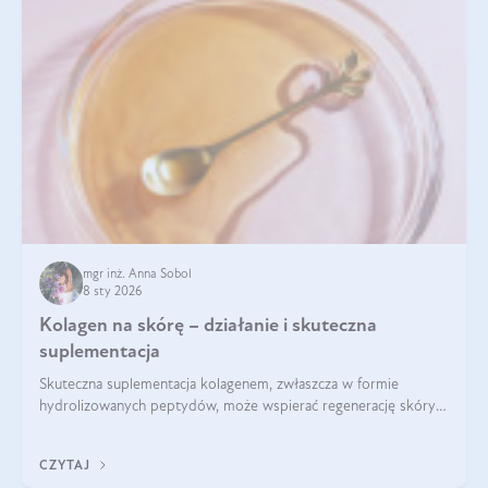
mgr inż. Anna Sobol
8 sty 2026
Kolagen na skórę – działanie i skuteczna
suplementacja
Skuteczna suplementacja kolagenem, zwłaszcza w formie
hydrolizowanych peptydów, może wspierać regenerację skóry i
poprawiać jej wygląd, jeśli jest połączona z odpowiednią dietą i
regularnością stosowania.
CZYTAJ