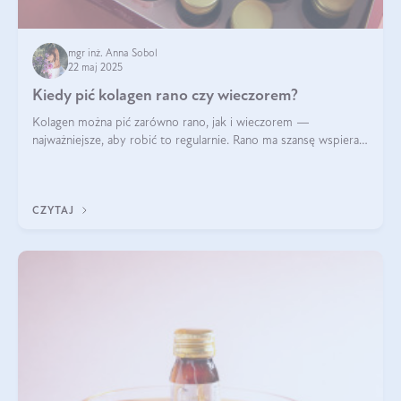
mgr inż. Anna Sobol
22 maj 2025
Kiedy pić kolagen rano czy wieczorem?
Kolagen można pić zarówno rano, jak i wieczorem —
najważniejsze, aby robić to regularnie. Rano ma szansę wspierać
energię i metabolizm, a wieczorem regenerację organizmu
podczas snu.
CZYTAJ