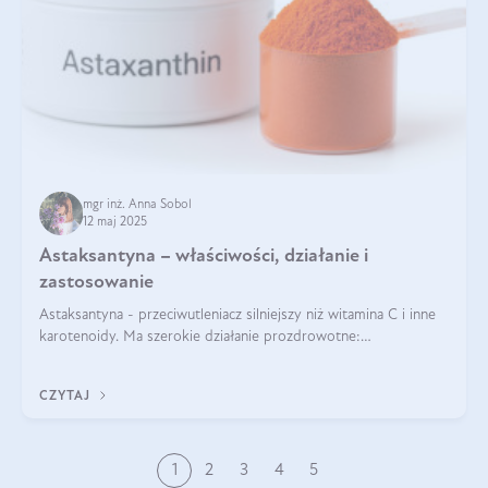
mgr inż. Anna Sobol
12 maj 2025
Astaksantyna – właściwości, działanie i
zastosowanie
Astaksantyna - przeciwutleniacz silniejszy niż witamina C i inne
karotenoidy. Ma szerokie działanie prozdrowotne:
przeciwzapalne, przeciwnowotworowe i immunomodulacyjne.
CZYTAJ
1
2
3
4
5