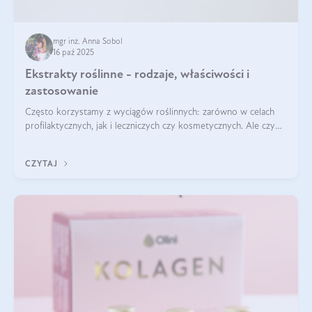
mgr inż. Anna Sobol
16 paź 2025
Ekstrakty roślinne - rodzaje, właściwości i
zastosowanie
Często korzystamy z wyciągów roślinnych: zarówno w celach
profilaktycznych, jak i leczniczych czy kosmetycznych. Ale czy
zastanawialiście się, na czym polega cały proces wydobywania
tych substancji z roślin?
CZYTAJ