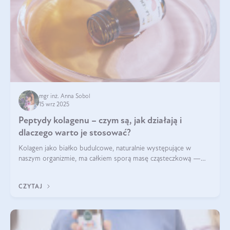
mgr inż. Anna Sobol
15 wrz 2025
Peptydy kolagenu – czym są, jak działają i
dlaczego warto je stosować?
Kolagen jako białko budulcowe, naturalnie występujące w
naszym organizmie, ma całkiem sporą masę cząsteczkową —
nawet do 300 kDa. Jeśli chcielibyśmy suplementować go w tej
formie, byłby trudno strawialny. Aby był lepiej przyswajalny i
CZYTAJ
bardziej biodostępny