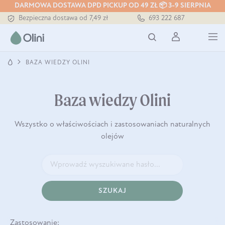
DARMOWA DOSTAWA DPD PICKUP OD 49 ZŁ 📦 3-9 SIERPNIA
Bezpieczna dostawa od 7,49 zł
693 222 687
Darmowa dostawa od 199 zł
Tłoczony zawsze na zimno
BAZA WIEDZY OLINI
Baza wiedzy Olini
Wszystko o właściwościach i zastosowaniach naturalnych
olejów
SZUKAJ
Zastosowanie: