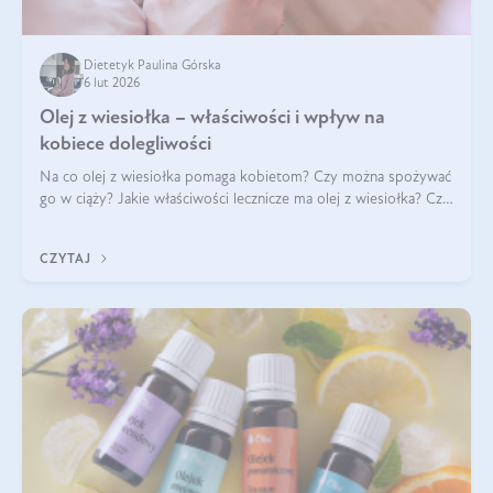
Dietetyk Paulina Górska
6 lut 2026
Olej z wiesiołka – właściwości i wpływ na
kobiece dolegliwości
Na co olej z wiesiołka pomaga kobietom? Czy można spożywać
go w ciąży? Jakie właściwości lecznicze ma olej z wiesiołka? Czy
jego skuteczność potwierdzają badania? Ile trzeba czekać na
efekty? Jaka jes
CZYTAJ