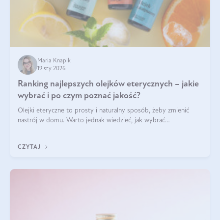
Maria Knapik
19 sty 2026
Ranking najlepszych olejków eterycznych – jakie
wybrać i po czym poznać jakość?
Olejki eteryczne to prosty i naturalny sposób, żeby zmienić
nastrój w domu. Warto jednak wiedzieć, jak wybrać
odpowiednie produkty. Po czym poznać, że są one dobrej
jakości? Jakie olejki eteryczne są najlepsze? Poznaj najważniejsze
CZYTAJ
kryteria wyboru!