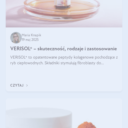
Maria Knapik
19 maj 2025
VERISOL® – skuteczność, rodzaje i zastosowanie
VERISOL® to opatentowane peptydy kolagenowe pochodzące z
ryb ciepłowodnych. Składniki stymulują fibroblasty do
produkcji kolagenu i elastyny w skórze. Kolagen VERISOL®
zapewnia wysoką biodostępność i umożliwia skuteczne dotarcie
do komórek skóry.
CZYTAJ