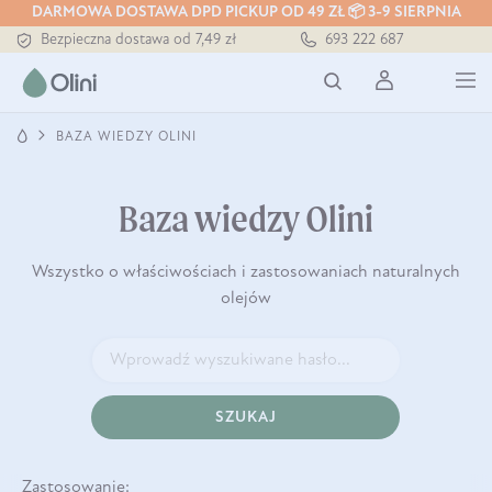
DARMOWA DOSTAWA DPD PICKUP OD 49 ZŁ 📦 3-9 SIERPNIA
Tłoczony zawsze na zimno
693 222 687
Bezpieczna dostawa od 7,49 zł
Darmowa dostawa od 199 zł
Tłoczony zawsze na zimno
BAZA WIEDZY OLINI
Baza wiedzy Olini
Wszystko o właściwościach i zastosowaniach naturalnych
olejów
SZUKAJ
Zastosowanie: