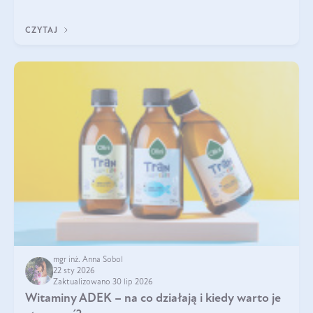
w naszym ciele? Powszechnie wiadomo, że jej przyjmowanie
zalecane jest jesienią i zimą, ale czy wiesz, dlaczego warto to
CZYTAJ
robić?
mgr inż. Anna Sobol
22 sty 2026
Zaktualizowano 30 lip 2026
Witaminy ADEK – na co działają i kiedy warto je