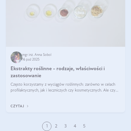
mgr inż. Anna Sobol
16 paź 2025
Ekstrakty roślinne - rodzaje, właściwości i
zastosowanie
Często korzystamy z wyciągów roślinnych: zarówno w celach
profilaktycznych, jak i leczniczych czy kosmetycznych. Ale czy
zastanawialiście się, na czym polega cały proces wydobywania
tych substancji z roślin?
CZYTAJ
1
2
3
4
5