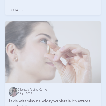
każdy typ ma swoje unikatowe właściwości. Dla skóry najlepiej
sprawdza się kolagen rybi, a dla wspierania stawów — kolagen
CZYTAJ
bydlęcy.
Dietetyk Paulina Górska
23 gru 2025
Jakie witaminy na włosy wspierają ich wzrost i