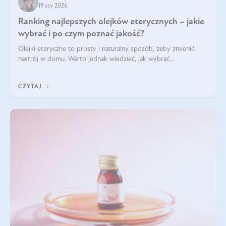
19 sty 2026
Ranking najlepszych olejków eterycznych – jakie
wybrać i po czym poznać jakość?
Olejki eteryczne to prosty i naturalny sposób, żeby zmienić
nastrój w domu. Warto jednak wiedzieć, jak wybrać
odpowiednie produkty. Po czym poznać, że są one dobrej
jakości? Jakie olejki eteryczne są najlepsze? Poznaj najważniejsze
CZYTAJ
kryteria wyboru!