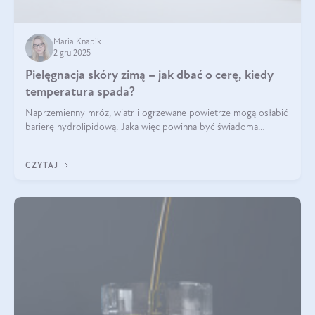
Maria Knapik
2 gru 2025
Pielęgnacja skóry zimą – jak dbać o cerę, kiedy
temperatura spada?
Naprzemienny mróz, wiatr i ogrzewane powietrze mogą osłabić
barierę hydrolipidową. Jaka więc powinna być świadoma
pielęgnacja w okresie chłodnych miesięcy?
CZYTAJ