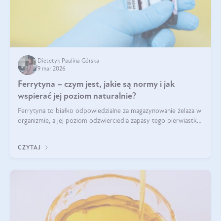
Dietetyk Paulina Górska
9 mar 2026
Ferrytyna – czym jest, jakie są normy i jak
wspierać jej poziom naturalnie?
Ferrytyna to białko odpowiedzialne za magazynowanie żelaza w
organizmie, a jej poziom odzwierciedla zapasy tego pierwiastka.
Warto dowiedzieć się więcej na jej temat, ponieważ niedobór
ferrytyny daje objawy, które mogą utrudniać codzienne
CZYTAJ
funkcjonowanie (