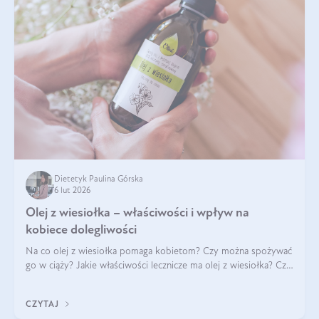
Dietetyk Paulina Górska
6 lut 2026
Olej z wiesiołka – właściwości i wpływ na
kobiece dolegliwości
Na co olej z wiesiołka pomaga kobietom? Czy można spożywać
go w ciąży? Jakie właściwości lecznicze ma olej z wiesiołka? Czy
jego skuteczność potwierdzają badania? Ile trzeba czekać na
efekty? Jaka jes
CZYTAJ