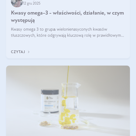
12 gru 2025
Kwasy omega-3 - właściwości, działanie, w czym
występują
Kwasy omega 3 to grupа wielonienasyconych kwasów
tłuszczowych, które odgrywają kluczową rolę w prawidłowym
funkcjonowaniu organizmu – wspierają pracę serca, mózgu i
układu odpornościowego.
CZYTAJ