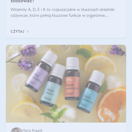
stosować?
Witaminy A, D, E i K to rozpuszczalne w tłuszczach składniki
odżywcze, które pełnią kluczowe funkcje w organizmie.
Wspierają zdrowie skóry i wzroku, odporność, prawidłową
krzepliwość krwi oraz mineralizację kości.
CZYTAJ
Maria Knapik