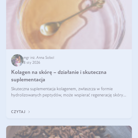
mgr inż. Anna Sobol
8 sty 2026
Kolagen na skórę – działanie i skuteczna
suplementacja
Skuteczna suplementacja kolagenem, zwłaszcza w formie
hydrolizowanych peptydów, może wspierać regenerację skóry i
poprawiać jej wygląd, jeśli jest połączona z odpowiednią dietą i
regularnością stosowania.
CZYTAJ