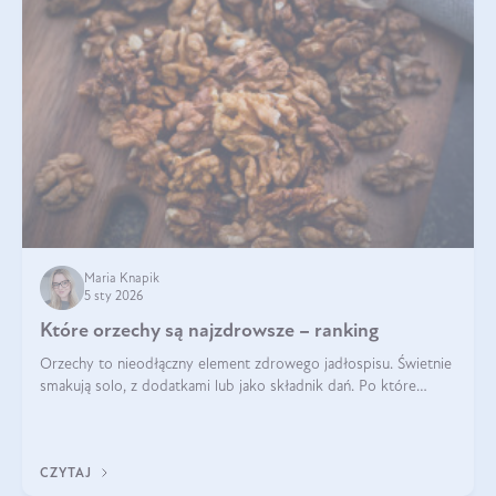
Maria Knapik
5 sty 2026
Które orzechy są najzdrowsze – ranking
Orzechy to nieodłączny element zdrowego jadłospisu. Świetnie
smakują solo, z dodatkami lub jako składnik dań. Po które
orzechy warto sięgać zamiast niezdrowej przekąski? Dowiesz
się z tego tekstu!
CZYTAJ