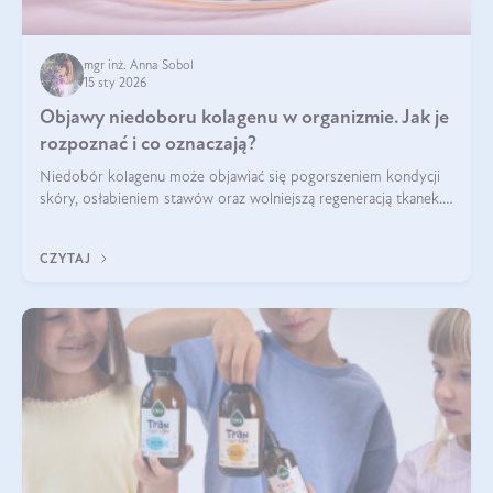
mgr inż. Anna Sobol
15 sty 2026
Objawy niedoboru kolagenu w organizmie. Jak je
rozpoznać i co oznaczają?
Niedobór kolagenu może objawiać się pogorszeniem kondycji
skóry, osłabieniem stawów oraz wolniejszą regeneracją tkanek.
Do najczęstszych sygnałów należą utrata jędrności i
elastyczności skóry, bóle stawów, łamliwość paznokci oraz
CZYTAJ
osłabienie włosów.