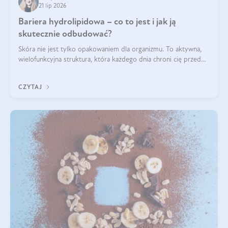
21 lip 2026
Bariera hydrolipidowa – co to jest i jak ją
skutecznie odbudować?
Skóra nie jest tylko opakowaniem dla organizmu. To aktywna,
wielofunkcyjna struktura, która każdego dnia chroni cię przed
utratą wody, wahaniami temperatury i czynnikami
środowiskowymi. Jednym z jej kluczowych elementów jest
CZYTAJ
bariera hydrolipidowa.