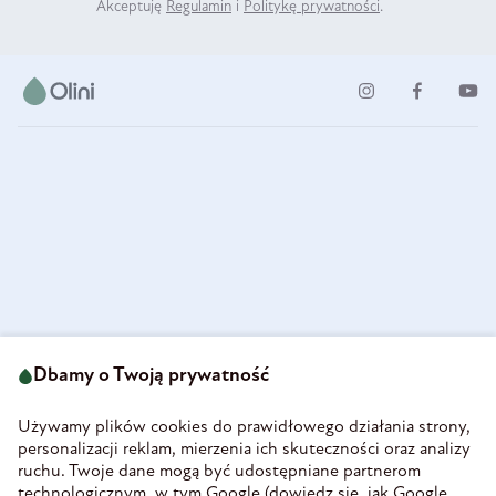
Akceptuję
Regulamin
i
Politykę prywatności
.
ul. Strzegomska 49
693 222 687
58-160 Świebodzice
Dbamy o Twoją prywatność
sklep@olini.pl
Polska
NIP 8860027066
Używamy plików cookies do prawidłowego działania strony,
REGON 890213034
personalizacji reklam, mierzenia ich skuteczności oraz analizy
ruchu. Twoje dane mogą być udostępniane partnerom
INFORMACJE
technologicznym, w tym Google (
dowiedz się, jak Google