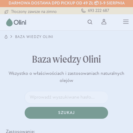
DARMOWA DOSTAWA DPD PICKUP OD 49 ZŁ 📦 3-9 SIERPNIA
Darmowa dostawa od 199 zł
693 222 687
Tłoczony zawsze na zimno
Bezpieczna dostawa od 7,49 zł
Darmowa dostawa od 199 zł
Tłoczony zawsze na zimno
BAZA WIEDZY OLINI
Baza wiedzy Olini
Wszystko o właściwościach i zastosowaniach naturalnych
olejów
SZUKAJ
Zastosowanie: