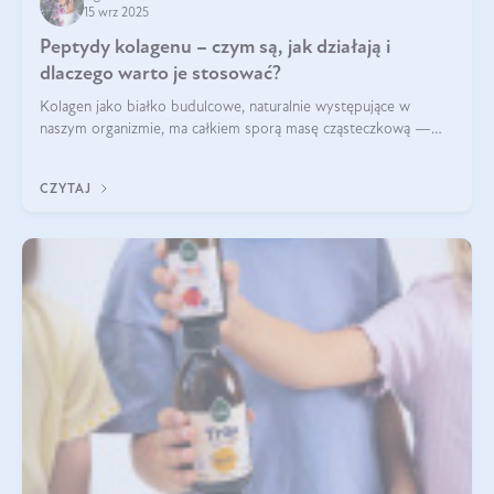
15 wrz 2025
Peptydy kolagenu – czym są, jak działają i
dlaczego warto je stosować?
Kolagen jako białko budulcowe, naturalnie występujące w
naszym organizmie, ma całkiem sporą masę cząsteczkową —
nawet do 300 kDa. Jeśli chcielibyśmy suplementować go w tej
formie, byłby trudno strawialny. Aby był lepiej przyswajalny i
CZYTAJ
bardziej biodostępny