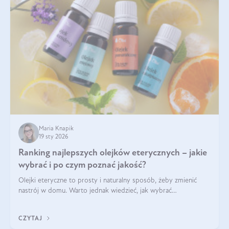
Maria Knapik
19 sty 2026
Ranking najlepszych olejków eterycznych – jakie
wybrać i po czym poznać jakość?
Olejki eteryczne to prosty i naturalny sposób, żeby zmienić
nastrój w domu. Warto jednak wiedzieć, jak wybrać
odpowiednie produkty. Po czym poznać, że są one dobrej
jakości? Jakie olejki eteryczne są najlepsze? Poznaj najważniejsze
CZYTAJ
kryteria wyboru!