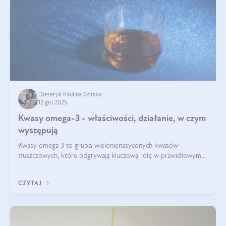
Dietetyk Paulina Górska
12 gru 2025
Kwasy omega-3 - właściwości, działanie, w czym
występują
Kwasy omega 3 to grupа wielonienasyconych kwasów
tłuszczowych, które odgrywają kluczową rolę w prawidłowym
funkcjonowaniu organizmu – wspierają pracę serca, mózgu i
układu odpornościowego.
CZYTAJ