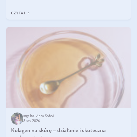
Do najczęstszych sygnałów należą utrata jędrności i
elastyczności skóry, bóle stawów, łamliwość paznokci oraz
CZYTAJ
osłabienie włosów.
mgr inż. Anna Sobol
8 sty 2026
Kolagen na skórę – działanie i skuteczna