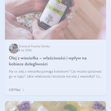
Dietetyk Paulina Górska
6 lut 2026
Olej z wiesiołka – właściwości i wpływ na
kobiece dolegliwości
Na co olej z wiesiołka pomaga kobietom? Czy można spożywać
go w ciąży? Jakie właściwości lecznicze ma olej z wiesiołka? Czy
jego skuteczność potwierdzają badania? Ile trzeba czekać na
efekty? Jaka jes
CZYTAJ