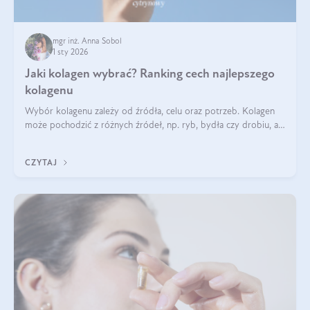
mgr inż. Anna Sobol
1 sty 2026
Jaki kolagen wybrać? Ranking cech najlepszego
kolagenu
Wybór kolagenu zależy od źródła, celu oraz potrzeb. Kolagen
może pochodzić z różnych źródeł, np. ryb, bydła czy drobiu, a
każdy typ ma swoje unikatowe właściwości. Dla skóry najlepiej
sprawdza się kolagen rybi, a dla wspierania stawów — kolagen
CZYTAJ
bydlęcy.