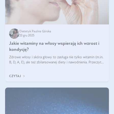
Dietetyk Paulina Górska
23 gru 2025
Jakie witaminy na włosy wspierają ich wzrost i
kondycję?
Zdrowe włosy i skóra głowy to zasługa nie tylko witamin (m.in.
B, D, A, E), ale też zbilansowanej diety i nawodnienia. Przeczytaj
nasz artykuł i dowiedz się, które składniki najskuteczniej hamują
wypadanie włosów.
CZYTAJ