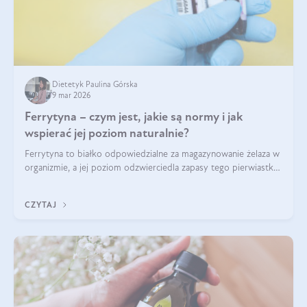
Dietetyk Paulina Górska
9 mar 2026
Ferrytyna – czym jest, jakie są normy i jak
wspierać jej poziom naturalnie?
Ferrytyna to białko odpowiedzialne za magazynowanie żelaza w
organizmie, a jej poziom odzwierciedla zapasy tego pierwiastka.
Warto dowiedzieć się więcej na jej temat, ponieważ niedobór
ferrytyny daje objawy, które mogą utrudniać codzienne
CZYTAJ
funkcjonowanie (