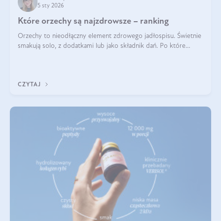
5 sty 2026
Które orzechy są najzdrowsze – ranking
Orzechy to nieodłączny element zdrowego jadłospisu. Świetnie
smakują solo, z dodatkami lub jako składnik dań. Po które
orzechy warto sięgać zamiast niezdrowej przekąski? Dowiesz
się z tego tekstu!
CZYTAJ