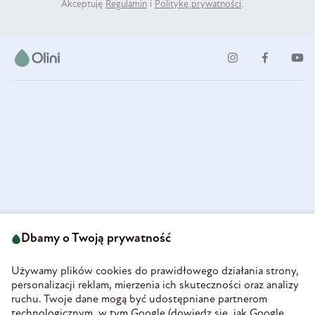
Akceptuję
Regulamin
i
Politykę prywatności
.
ul. Strzegomska 49
693 222 687
58-160 Świebodzice
Dbamy o Twoją prywatność
sklep@olini.pl
Polska
NIP 8860027066
Używamy plików cookies do prawidłowego działania strony,
REGON 890213034
personalizacji reklam, mierzenia ich skuteczności oraz analizy
ruchu. Twoje dane mogą być udostępniane partnerom
INFORMACJE
technologicznym, w tym Google (
dowiedz się, jak Google