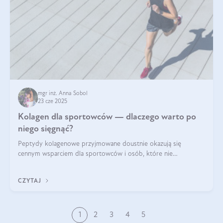
mgr inż. Anna Sobol
23 cze 2025
Kolagen dla sportowców — dlaczego warto po
niego sięgnąć?
Peptydy kolagenowe przyjmowane doustnie okazują się
cennym wsparciem dla sportowców i osób, które nie
wyobrażają sobie życia bez intensywnego ruchu.
CZYTAJ
1
2
3
4
5