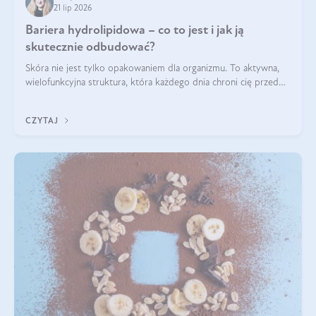
21 lip 2026
Bariera hydrolipidowa – co to jest i jak ją
skutecznie odbudować?
Skóra nie jest tylko opakowaniem dla organizmu. To aktywna,
wielofunkcyjna struktura, która każdego dnia chroni cię przed
utratą wody, wahaniami temperatury i czynnikami
środowiskowymi. Jednym z jej kluczowych elementów jest
CZYTAJ
bariera hydrolipidowa.