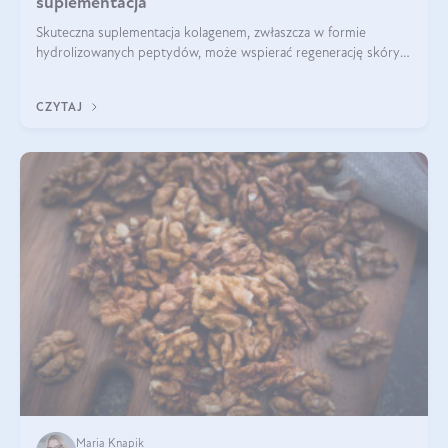
suplementacja
Skuteczna suplementacja kolagenem, zwłaszcza w formie
hydrolizowanych peptydów, może wspierać regenerację skóry i
poprawiać jej wygląd, jeśli jest połączona z odpowiednią dietą i
regularnością stosowania.
CZYTAJ
Maria Knapik