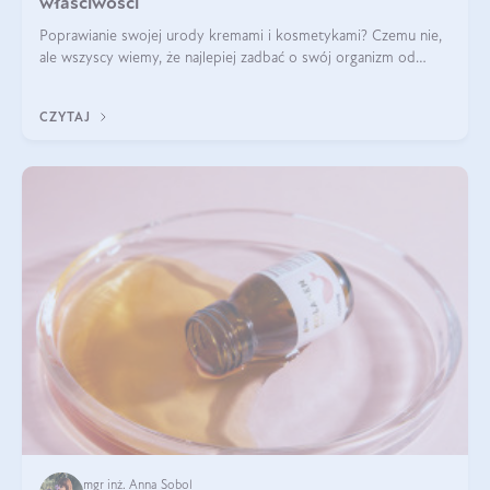
właściwości
Poprawianie swojej urody kremami i kosmetykami? Czemu nie,
ale wszyscy wiemy, że najlepiej zadbać o swój organizm od
wewnątrz — to solidna podstawa do tego, by nasz wygląd
zewnętrzny prezentował się zdrowo i atrakcyjnie. Stosowanie
CZYTAJ
wysokiej jakości suplem
mgr inż. Anna Sobol