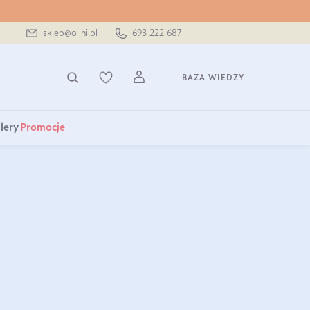
sklep@olini.pl
693 222 687
BAZA WIEDZY
lery
Promocje