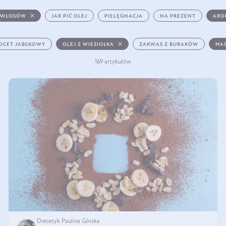
 WŁOSÓW
JAK PIĆ OLEJ
PIELĘGNACJA
NA PREZENT
ARO
OCET JABŁKOWY
OLEJ Z WIESIOŁKA
ZAKWAS Z BURAKÓW
MAS
169 artykułów
Dietetyk Paulina Górska