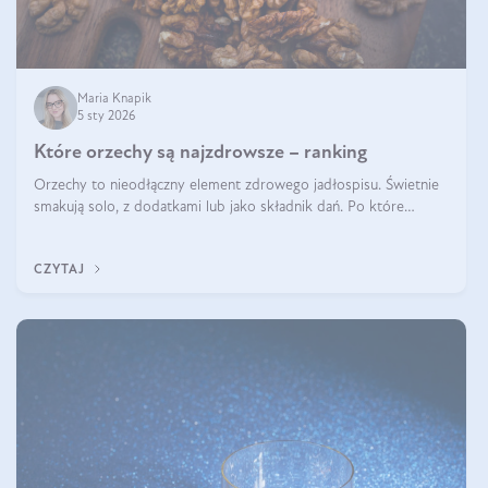
Maria Knapik
5 sty 2026
Które orzechy są najzdrowsze – ranking
Orzechy to nieodłączny element zdrowego jadłospisu. Świetnie
smakują solo, z dodatkami lub jako składnik dań. Po które
orzechy warto sięgać zamiast niezdrowej przekąski? Dowiesz się
z tego tekstu!
CZYTAJ