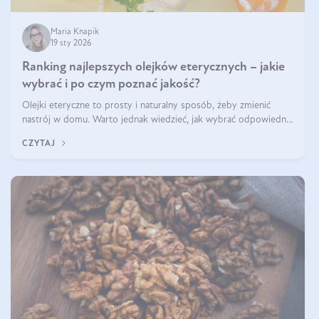
Maria Knapik
19 sty 2026
Ranking najlepszych olejków eterycznych – jakie
wybrać i po czym poznać jakość?
Olejki eteryczne to prosty i naturalny sposób, żeby zmienić
nastrój w domu. Warto jednak wiedzieć, jak wybrać odpowiednie
produkty. Po czym poznać, że są one dobrej jakości? Jakie olejki
CZYTAJ
eteryczne są najlepsze? Poznaj najważniejsze kryteria wyboru!