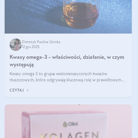
Dietetyk Paulina Górska
12 gru 2025
Kwasy omega-3 - właściwości, działanie, w czym
występują
Kwasy omega 3 to grupа wielonienasyconych kwasów
tłuszczowych, które odgrywają kluczową rolę w prawidłowym
funkcjonowaniu organizmu – wspierają pracę serca, mózgu i
CZYTAJ
układu odpornościowego.