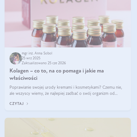
mgr inż. Anna Sobol
25 wrz 2025
Zaktualizowano 25 cze 2026
Kolagen – co to, na co pomaga i jakie ma
właściwości
Poprawianie swojej urody kremami i kosmetykami? Czemu nie,
ale wszyscy wiemy, że najlepiej zadbać o swój organizm od
wewnątrz — to solidna podstawa do tego, by nasz wygląd
CZYTAJ
zewnętrzny prezentował się zdrowo i atrakcyjnie. Stosowanie
wysokiej jakości suplem