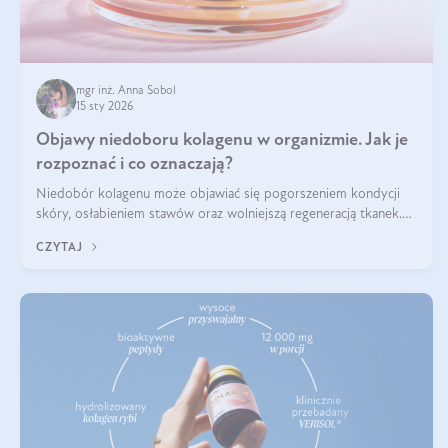
mgr inż. Anna Sobol
15 sty 2026
Objawy niedoboru kolagenu w organizmie. Jak je
rozpoznać i co oznaczają?
Niedobór kolagenu może objawiać się pogorszeniem kondycji
skóry, osłabieniem stawów oraz wolniejszą regeneracją tkanek.
Do najczęstszych sygnałów należą utrata jędrności i elastyczności
CZYTAJ
skóry, bóle stawów, łamliwość paznokci oraz osłabienie włosów.