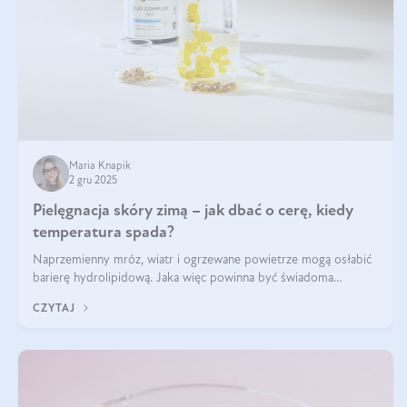
Maria Knapik
2 gru 2025
Pielęgnacja skóry zimą – jak dbać o cerę, kiedy
temperatura spada?
Naprzemienny mróz, wiatr i ogrzewane powietrze mogą osłabić
barierę hydrolipidową. Jaka więc powinna być świadoma
pielęgnacja w okresie chłodnych miesięcy?
CZYTAJ