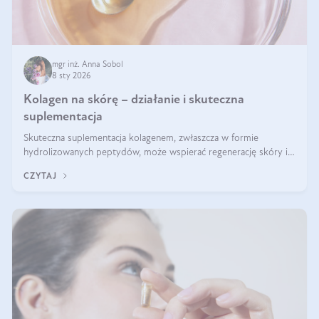
mgr inż. Anna Sobol
8 sty 2026
Kolagen na skórę – działanie i skuteczna
suplementacja
Skuteczna suplementacja kolagenem, zwłaszcza w formie
hydrolizowanych peptydów, może wspierać regenerację skóry i
poprawiać jej wygląd, jeśli jest połączona z odpowiednią dietą i
CZYTAJ
regularnością stosowania.