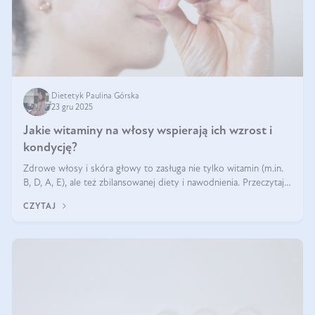
Dietetyk Paulina Górska
23 gru 2025
Jakie witaminy na włosy wspierają ich wzrost i
kondycję?
Zdrowe włosy i skóra głowy to zasługa nie tylko witamin (m.in.
B, D, A, E), ale też zbilansowanej diety i nawodnienia. Przeczytaj
nasz artykuł i dowiedz się, które składniki najskuteczniej hamują
CZYTAJ
wypadanie włosów.