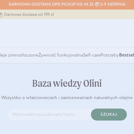
DARMOWA DOSTAWA DPD PICKUP OD 49 ZŁ 📦 3-9 SIERPNIA
Darmowa dostawa od 199 zł
leje zimnotłoczone
Żywność funkcjonalna
Self-care
Potrzeby
Bestsel
Baza wiedzy Olini
Wszystko o właściwościach i zastosowaniach naturalnych olejów
SZUKAJ