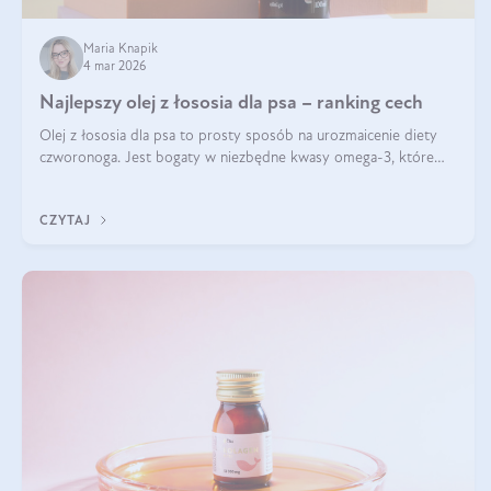
Maria Knapik
4 mar 2026
Najlepszy olej z łososia dla psa – ranking cech
Olej z łososia dla psa to prosty sposób na urozmaicenie diety
czworonoga. Jest bogaty w niezbędne kwasy omega-3, które
mogą pozytywnie wpłynąć na ogólną formę pupila. Na jakie
właściwości tego oleju rybiego warto w szczególności zwrócić
CZYTAJ
uwagę?