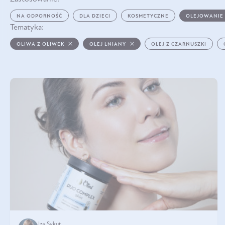
NA ODPORNOŚĆ
DLA DZIECI
KOSMETYCZNE
OLEJOWANIE
Tematyka:
OLIWA Z OLIWEK
OLEJ LNIANY
OLEJ Z CZARNUSZKI
Iza Sykut