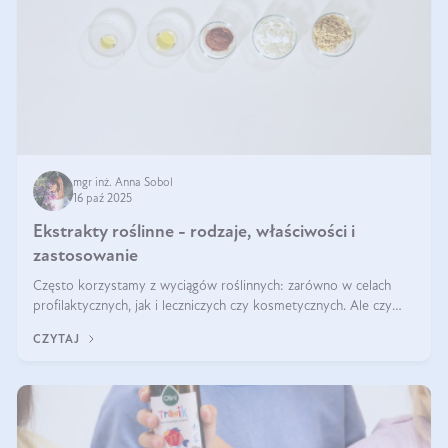
mgr inż. Anna Sobol
16 paź 2025
Ekstrakty roślinne - rodzaje, właściwości i
zastosowanie
Często korzystamy z wyciągów roślinnych: zarówno w celach
profilaktycznych, jak i leczniczych czy kosmetycznych. Ale czy
zastanawialiście się, na czym polega cały proces wydobywania
CZYTAJ
tych substancji z roślin?