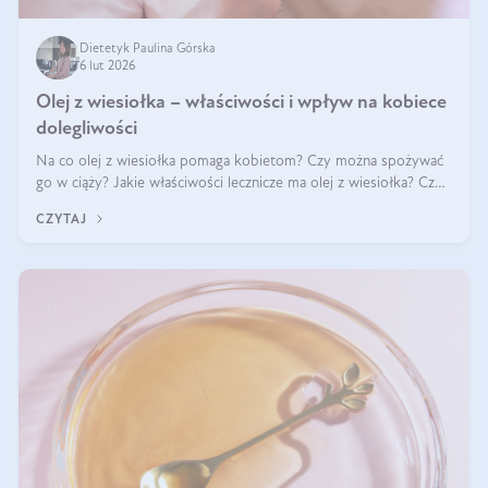
Dietetyk Paulina Górska
6 lut 2026
Olej z wiesiołka – właściwości i wpływ na kobiece
dolegliwości
Na co olej z wiesiołka pomaga kobietom? Czy można spożywać
go w ciąży? Jakie właściwości lecznicze ma olej z wiesiołka? Czy
jego skuteczność potwierdzają badania? Ile trzeba czekać na
CZYTAJ
efekty? Jaka jes