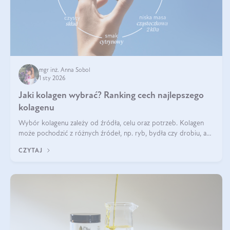
mgr inż. Anna Sobol
1 sty 2026
Jaki kolagen wybrać? Ranking cech najlepszego
kolagenu
Wybór kolagenu zależy od źródła, celu oraz potrzeb. Kolagen
może pochodzić z różnych źródeł, np. ryb, bydła czy drobiu, a
każdy typ ma swoje unikatowe właściwości. Dla skóry najlepiej
CZYTAJ
sprawdza się kolagen rybi, a dla wspierania stawów — kolagen
bydlęcy.