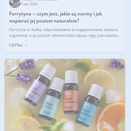
9 mar 2026
Ferrytyna – czym jest, jakie są normy i jak
wspierać jej poziom naturalnie?
Ferrytyna to białko odpowiedzialne za magazynowanie żelaza w
organizmie, a jej poziom odzwierciedla zapasy tego pierwiastka.
Warto dowiedzieć się więcej na jej temat, ponieważ niedobór
CZYTAJ
ferrytyny daje objawy, które mogą utrudniać codzienne
funkcjonowanie (