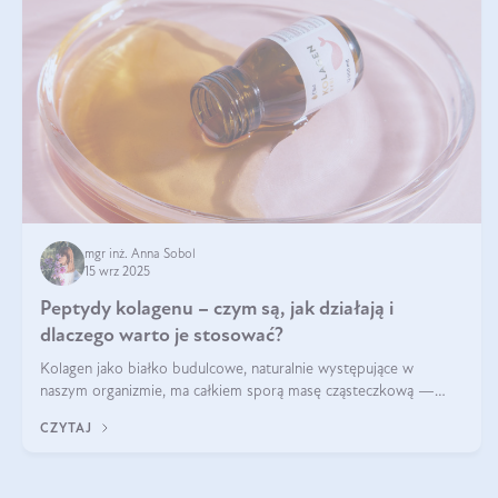
mgr inż. Anna Sobol
15 wrz 2025
Peptydy kolagenu – czym są, jak działają i
dlaczego warto je stosować?
Kolagen jako białko budulcowe, naturalnie występujące w
naszym organizmie, ma całkiem sporą masę cząsteczkową —
nawet do 300 kDa. Jeśli chcielibyśmy suplementować go w tej
CZYTAJ
formie, byłby trudno strawialny. Aby był lepiej przyswajalny i
bardziej biodostępny