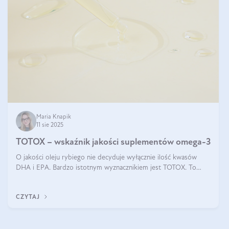
Maria Knapik
11 sie 2025
TOTOX – wskaźnik jakości suplementów omega-3
O jakości oleju rybiego nie decyduje wyłącznie ilość kwasów
DHA i EPA. Bardzo istotnym wyznacznikiem jest TOTOX. To
wskaźnik, który pokazuje skuteczność, świeżość oraz
bezpieczeństwo suplementu?
CZYTAJ