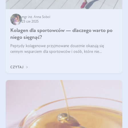
mgr inż. Anna Sobol
23 cze 2025
Kolagen dla sportowców — dlaczego warto po
niego sięgnąć?
Peptydy kolagenowe przyjmowane doustnie okazują się
cennym wsparciem dla sportowców i osób, które nie
wyobrażają sobie życia bez intensywnego ruchu.
CZYTAJ