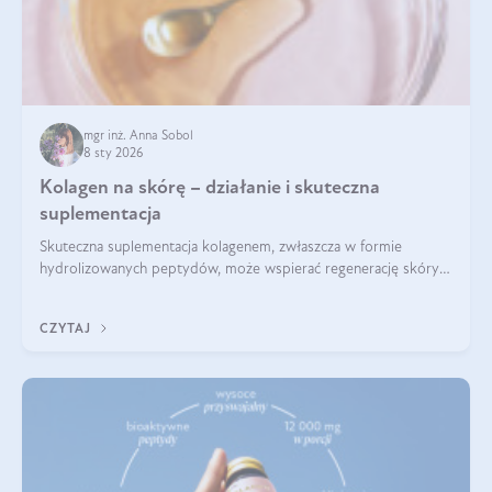
mgr inż. Anna Sobol
8 sty 2026
Kolagen na skórę – działanie i skuteczna
suplementacja
Skuteczna suplementacja kolagenem, zwłaszcza w formie
hydrolizowanych peptydów, może wspierać regenerację skóry i
poprawiać jej wygląd, jeśli jest połączona z odpowiednią dietą i
regularnością stosowania.
CZYTAJ