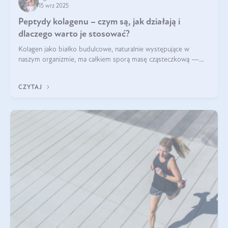
15 wrz 2025
Peptydy kolagenu – czym są, jak działają i
dlaczego warto je stosować?
Kolagen jako białko budulcowe, naturalnie występujące w
naszym organizmie, ma całkiem sporą masę cząsteczkową —
nawet do 300 kDa. Jeśli chcielibyśmy suplementować go w tej
formie, byłby trudno strawialny. Aby był lepiej przyswajalny i
CZYTAJ
bardziej biodostępny