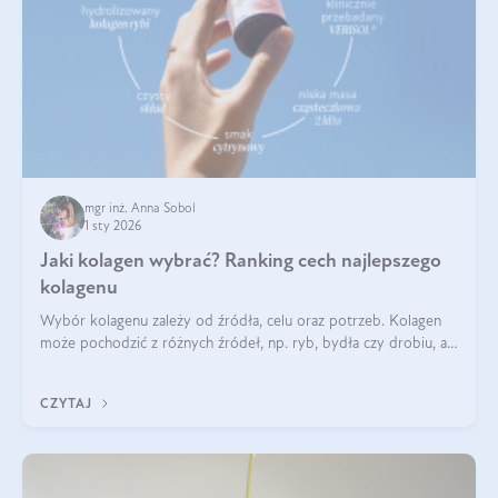
mgr inż. Anna Sobol
1 sty 2026
Jaki kolagen wybrać? Ranking cech najlepszego
kolagenu
Wybór kolagenu zależy od źródła, celu oraz potrzeb. Kolagen
może pochodzić z różnych źródeł, np. ryb, bydła czy drobiu, a
każdy typ ma swoje unikatowe właściwości. Dla skóry najlepiej
sprawdza się kolagen rybi, a dla wspierania stawów — kolagen
CZYTAJ
bydlęcy.