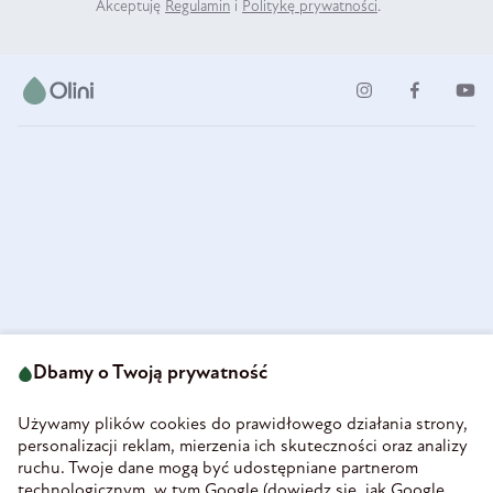
Akceptuję
Regulamin
i
Politykę prywatności
.
ul. Strzegomska 49
693 222 687
58-160 Świebodzice
Dbamy o Twoją prywatność
sklep@olini.pl
Polska
NIP 8860027066
Używamy plików cookies do prawidłowego działania strony,
REGON 890213034
personalizacji reklam, mierzenia ich skuteczności oraz analizy
ruchu. Twoje dane mogą być udostępniane partnerom
INFORMACJE
technologicznym, w tym Google (
dowiedz się, jak Google