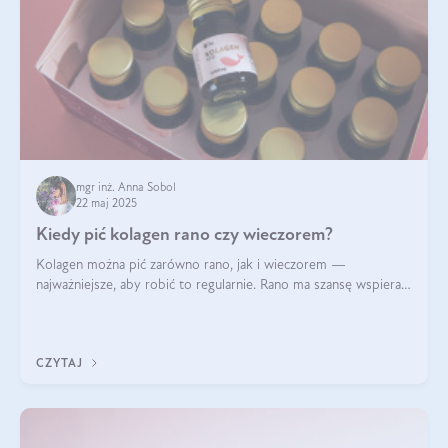
mgr inż. Anna Sobol
22 maj 2025
Kiedy pić kolagen rano czy wieczorem?
Kolagen można pić zarówno rano, jak i wieczorem —
najważniejsze, aby robić to regularnie. Rano ma szansę wspierać
energię i metabolizm, a wieczorem regenerację organizmu
podczas snu.
CZYTAJ