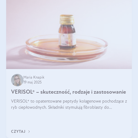
Maria Knapik
19 maj 2025
VERISOL® – skuteczność, rodzaje i zastosowanie
VERISOL® to opatentowane peptydy kolagenowe pochodzące z
ryb ciepłowodnych. Składniki stymulują fibroblasty do
produkcji kolagenu i elastyny w skórze. Kolagen VERISOL®
zapewnia wysoką biodostępność i umożliwia skuteczne dotarcie
do komórek skóry.
CZYTAJ