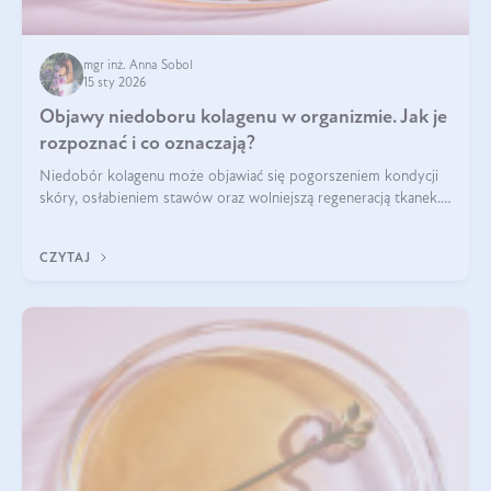
mgr inż. Anna Sobol
15 sty 2026
Objawy niedoboru kolagenu w organizmie. Jak je
rozpoznać i co oznaczają?
Niedobór kolagenu może objawiać się pogorszeniem kondycji
skóry, osłabieniem stawów oraz wolniejszą regeneracją tkanek.
Do najczęstszych sygnałów należą utrata jędrności i
elastyczności skóry, bóle stawów, łamliwość paznokci oraz
CZYTAJ
osłabienie włosów.