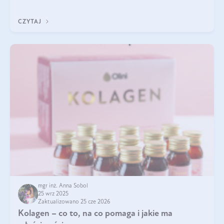
zastanawialiście się, na czym polega cały proces wydobywania
tych substancji z roślin?
CZYTAJ
mgr inż. Anna Sobol
25 wrz 2025
Zaktualizowano 25 cze 2026
Kolagen – co to, na co pomaga i jakie ma