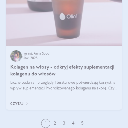
mgr inż. Anna Sobol
3 kwi 2025
Kolagen na włosy - odkryj efekty suplementacji
kolagenu do włosów
Liczne badania i przeglądy literaturowe potwierdzają korzystny
wpływ suplementacji hydrolizowanego kolagenu na skórę. Czy
tak samo jest w przypadku włosów?
CZYTAJ
1
2
3
4
5