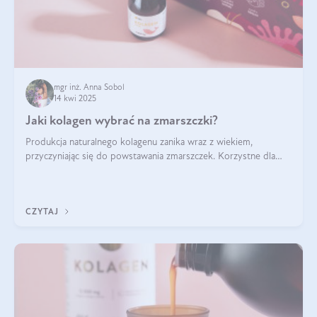
mgr inż. Anna Sobol
14 kwi 2025
Jaki kolagen wybrać na zmarszczki?
Produkcja naturalnego kolagenu zanika wraz z wiekiem,
przyczyniając się do powstawania zmarszczek. Korzystne dla
skóry efekty stosowania kolagenu w formie preparatów
doustnych potwierdzone zostały przez badania naukowe.
CZYTAJ