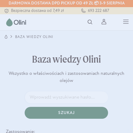
DARMOWA DOSTAWA DPD PICKUP OD 49 ZŁ 📦 3-9 SIERPNIA
Tłoczony zawsze na zimno
693 222 687
Bezpieczna dostawa od 7,49 zł
Darmowa dostawa od 199 zł
Tłoczony zawsze na zimno
BAZA WIEDZY OLINI
Baza wiedzy Olini
Wszystko o właściwościach i zastosowaniach naturalnych
olejów
SZUKAJ
Zastosowanie: