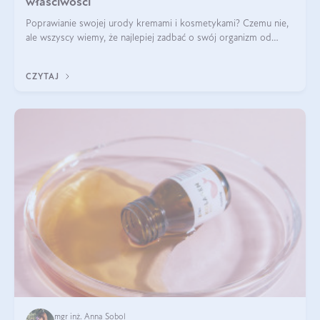
właściwości
Poprawianie swojej urody kremami i kosmetykami? Czemu nie,
ale wszyscy wiemy, że najlepiej zadbać o swój organizm od
wewnątrz — to solidna podstawa do tego, by nasz wygląd
zewnętrzny prezentował się zdrowo i atrakcyjnie. Stosowanie
CZYTAJ
wysokiej jakości suplem
mgr inż. Anna Sobol