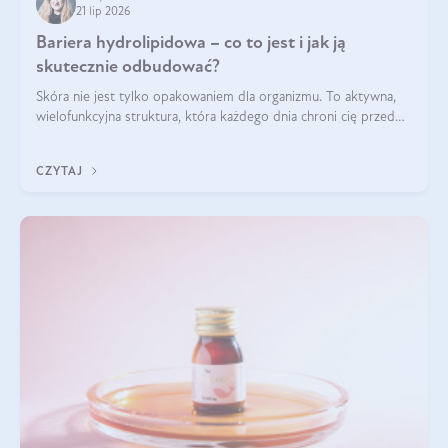
21 lip 2026
Bariera hydrolipidowa – co to jest i jak ją
skutecznie odbudować?
Skóra nie jest tylko opakowaniem dla organizmu. To aktywna,
wielofunkcyjna struktura, która każdego dnia chroni cię przed
utratą wody, wahaniami temperatury i czynnikami
środowiskowymi. Jednym z jej kluczowych elementów jest
CZYTAJ
bariera hydrolipidowa.