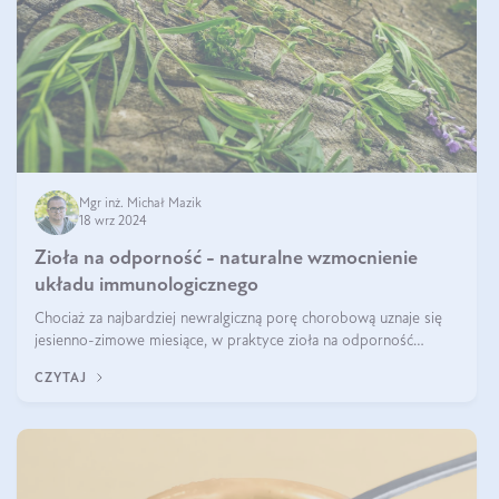
Mgr inż. Michał Mazik
18 wrz 2024
Zioła na odporność - naturalne wzmocnienie
układu immunologicznego
Chociaż za najbardziej newralgiczną porę chorobową uznaje się
jesienno-zimowe miesiące, w praktyce zioła na odporność
organizmu należy traktować jako całoroczne wsparcie. Dopiero
CZYTAJ
regularność w połąc