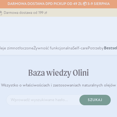
DARMOWA DOSTAWA DPD PICKUP OD 49 ZŁ 📦 3-9 SIERPNIA
Darmowa dostawa od 199 zł
leje zimnotłoczone
Żywność funkcjonalna
Self-care
Potrzeby
Bestsel
Baza wiedzy Olini
Wszystko o właściwościach i zastosowaniach naturalnych olejów
SZUKAJ