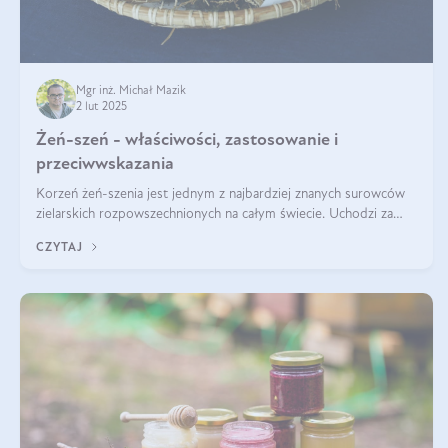
Mgr inż. Michał Mazik
2 lut 2025
Żeń-szeń - właściwości, zastosowanie i
przeciwwskazania
Korzeń żeń-szenia jest jednym z najbardziej znanych surowców
zielarskich rozpowszechnionych na całym świecie. Uchodzi za
„wszechlek”, jednakże najczęściej korzysta się z niego dla
CZYTAJ
poprawy koncentracji