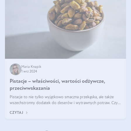
Maria Knapik
1 wrz 2024
Pistacje – właściwości, wartości odżywcze,
przeciwwskazania
Pistacje to nie tylko wyjątkowo smaczna przekąska, ale także
wszechstronny dodatek do deserów i wytrawnych potraw. Czy
pistacje są zdrowe? Jakie są ich właściwości? Gdzie rosną i czy
CZYTAJ
każdy może się ni