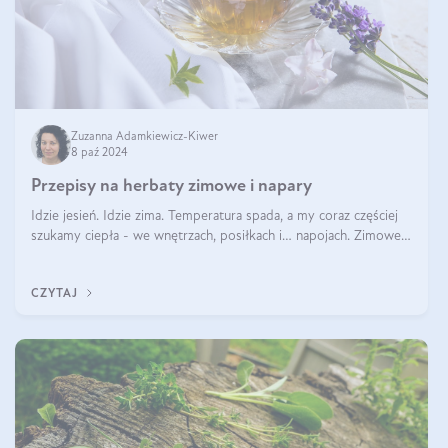
Zuzanna Adamkiewicz-Kiwer
8 paź 2024
Przepisy na herbaty zimowe i napary
Idzie jesień. Idzie zima. Temperatura spada, a my coraz częściej
szukamy ciepła - we wnętrzach, posiłkach i… napojach. Zimowe
herbaty to sposób na odporność, rozgrzewkę i ukojenie. Aby
delektować si
CZYTAJ