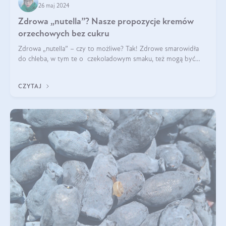
26 maj 2024
Zdrowa „nutella”? Nasze propozycje kremów
orzechowych bez cukru
Zdrowa „nutella” – czy to możliwe? Tak! Zdrowe smarowidła
do chleba, w tym te o czekoladowym smaku, też mogą być
pyszne. Przeczytaj nasz artykuł i dowiedz się więcej!
CZYTAJ