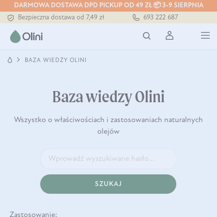
DARMOWA DOSTAWA DPD PICKUP OD 49 ZŁ 📦 3-9 SIERPNIA
Bezpieczna dostawa od 7,49 zł
693 222 687
Darmowa dostawa od 199 zł
Tłoczony zawsze na zimno
BAZA WIEDZY OLINI
Baza wiedzy Olini
Wszystko o właściwościach i zastosowaniach naturalnych
olejów
SZUKAJ
Zastosowanie: