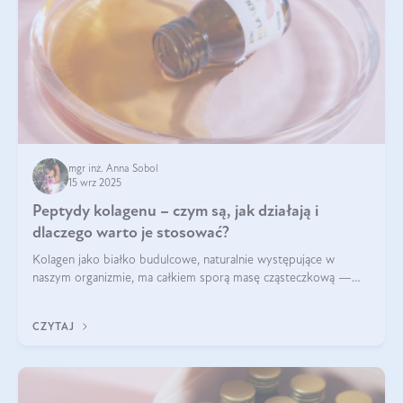
mgr inż. Anna Sobol
15 wrz 2025
Peptydy kolagenu – czym są, jak działają i
dlaczego warto je stosować?
Kolagen jako białko budulcowe, naturalnie występujące w
naszym organizmie, ma całkiem sporą masę cząsteczkową —
nawet do 300 kDa. Jeśli chcielibyśmy suplementować go w tej
formie, byłby trudno strawialny. Aby był lepiej przyswajalny i
CZYTAJ
bardziej biodostępny