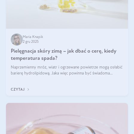
Maria Knapik
2 gru 2025
Pielęgnacja skóry zimą – jak dbać o cerę, kiedy
temperatura spada?
Naprzemienny mróz, wiatr i ogrzewane powietrze mogą osłabić
barierę hydrolipidową. Jaka więc powinna być świadoma
pielęgnacja w okresie chłodnych miesięcy?
CZYTAJ