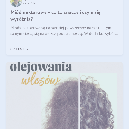
5 sty 2025
Miód nektarowy - co to znaczy i czym się
wyróżnia?
Miody nektarowe są najbardziej powszechne na rynku i tym
samym cieszą się największą popularnością. W dodatku wybór
gatunków jest bardzo duży – od łagodnych i delikatnych
miodów akacjowych po intens
CZYTAJ