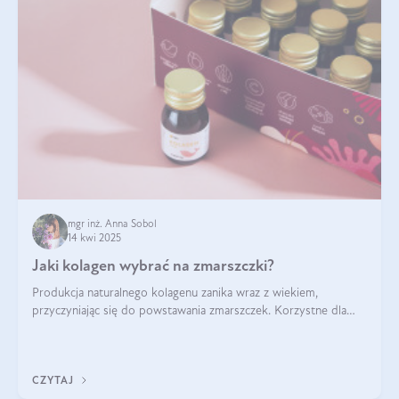
mgr inż. Anna Sobol
14 kwi 2025
Jaki kolagen wybrać na zmarszczki?
Produkcja naturalnego kolagenu zanika wraz z wiekiem,
przyczyniając się do powstawania zmarszczek. Korzystne dla
skóry efekty stosowania kolagenu w formie preparatów
doustnych potwierdzone zostały przez badania naukowe.
CZYTAJ