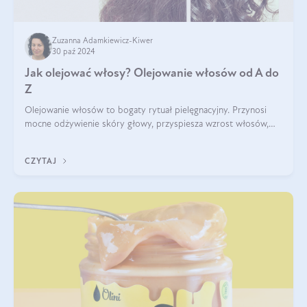
Zuzanna Adamkiewicz-Kiwer
30 paź 2024
Jak olejować włosy? Olejowanie włosów od A do
Z
Olejowanie włosów to bogaty rytuał pielęgnacyjny. Przynosi
mocne odżywienie skóry głowy, przyspiesza wzrost włosów,
wspiera przy walce z łupieżem i ŁZS, zamyka nawilżenie we
wnętrzu włosa. Brzmi ekskl
CZYTAJ