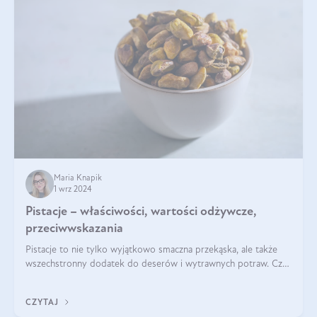
Maria Knapik
1 wrz 2024
Pistacje – właściwości, wartości odżywcze,
przeciwwskazania
Pistacje to nie tylko wyjątkowo smaczna przekąska, ale także
wszechstronny dodatek do deserów i wytrawnych potraw. Czy
pistacje są zdrowe? Jakie są ich właściwości? Gdzie rosną i czy
każdy może się ni
CZYTAJ