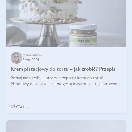
Maria Knapik
8 wrz 2024
Krem pistacjowy do tortu – jak zrobić? Przepis
Poznaj nasz szybki i prosty przepis na krem do tortu!
Pistacjowy deser z aksamitną, gęstą masą posmakuje zarówno
domownikom, jak i gościom. Dzięki niemu każdy kawałek ciasta
będzie prawdziwą ucztą dla
CZYTAJ