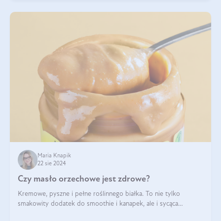
Maria Knapik
22 sie 2024
Czy masło orzechowe jest zdrowe?
Kremowe, pyszne i pełne roślinnego białka. To nie tylko
smakowity dodatek do smoothie i kanapek, ale i sycąca
przekąska dla całej rodziny. Czy warto jeść masło orzechowe?