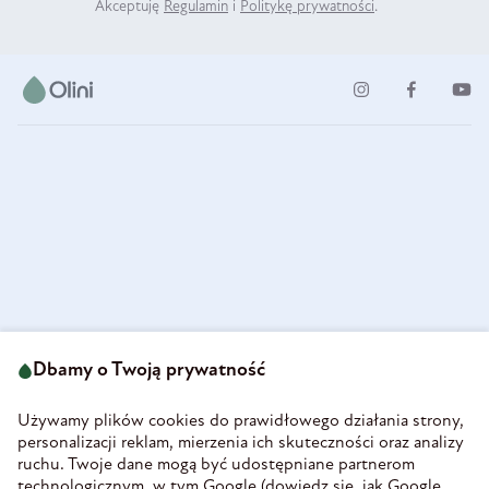
Akceptuję
Regulamin
i
Politykę prywatności
.
ul. Strzegomska 49
693 222 687
58-160 Świebodzice
Dbamy o Twoją prywatność
sklep@olini.pl
Polska
NIP 8860027066
Używamy plików cookies do prawidłowego działania strony,
REGON 890213034
personalizacji reklam, mierzenia ich skuteczności oraz analizy
ruchu. Twoje dane mogą być udostępniane partnerom
INFORMACJE
technologicznym, w tym Google (
dowiedz się, jak Google