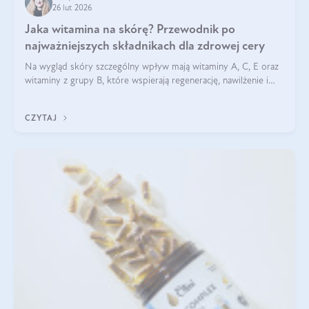
26 lut 2026
Jaka witamina na skórę? Przewodnik po
najważniejszych składnikach dla zdrowej cery
Na wygląd skóry szczególny wpływ mają witaminy A, C, E oraz
witaminy z grupy B, które wspierają regenerację, nawilżenie i
ochronę przed stresem oksydacyjnym. Odpowiednia podaż
tych witamin wspiera elastyczność skóry i jej naturalny blask.
CZYTAJ