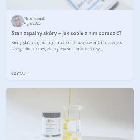
Maria Knapik
4 gru 2025
Stan zapalny skóry – jak sobie z nim poradzić?
Kiedy skóra się buntuje, trudno od razu stwierdzić dlaczego.
Uboga dieta, stres, zła higiena snu, brak ochrony
przeciwsłonecznej – powodów nasilenia stanów zapalnych może
być wiele. Jak poradzić sobie z ich przyczynami i skutkami?
CZYTAJ