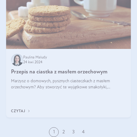
Paulina Maludy
24 kwi 2024
Przepis na ciastka z masłem orzechowym
Marzysz o domowych, pysznych ciasteczkach z masłem
orzechowym? Aby stworzyć te wyjątkowe smakołyki,
potrzebujesz kilku prostych składników takich jak masło
orzechowe, jajko, kawałki orzechów, mąka psz
CZYTAJ
1
2
3
4