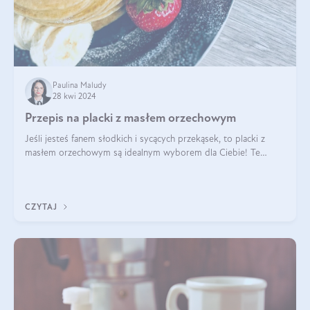
Paulina Maludy
28 kwi 2024
Przepis na placki z masłem orzechowym
Jeśli jesteś fanem słodkich i sycących przekąsek, to placki z
masłem orzechowym są idealnym wyborem dla Ciebie! Te
pyszne placuszki, idealne na śniadanie lub podwieczorek z
pewnością dostarczą Ci ener
CZYTAJ