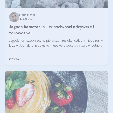
Maria Knapik
16 maj 2024
Jagoda kamczacka - właściwości odżywcze i
zdrowotne
Jagoda kamczacka to, na pierwszy rzut oka, całkiem niepozorny
krzew. Jednak jej niebiesko-filetowe owoce skrywają w sobie
wiele dobra. Jakie właściwości ma jagoda kamczacka? Poznasz je
w tym wpisie!
CZYTAJ