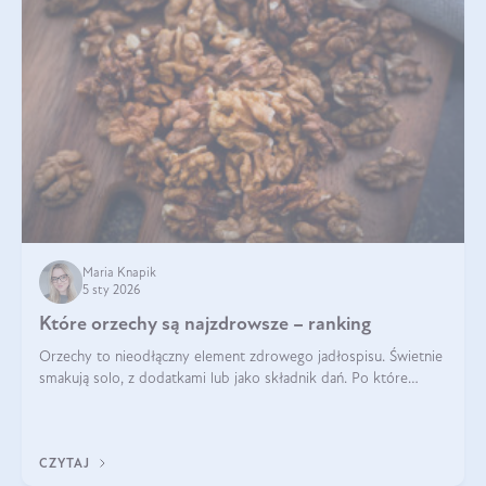
Maria Knapik
5 sty 2026
Które orzechy są najzdrowsze – ranking
Orzechy to nieodłączny element zdrowego jadłospisu. Świetnie
smakują solo, z dodatkami lub jako składnik dań. Po które
orzechy warto sięgać zamiast niezdrowej przekąski? Dowiesz
się z tego tekstu!
CZYTAJ