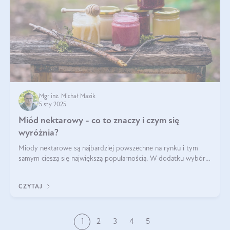
Mgr inż. Michał Mazik
5 sty 2025
Miód nektarowy - co to znaczy i czym się
wyróżnia?
Miody nektarowe są najbardziej powszechne na rynku i tym
samym cieszą się największą popularnością. W dodatku wybór
gatunków jest bardzo duży – od łagodnych i delikatnych
miodów akacjowych po intens
CZYTAJ
1
2
3
4
5