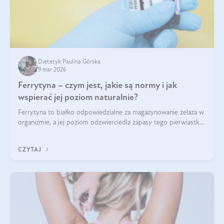
Dietetyk Paulina Górska
9 mar 2026
Ferrytyna – czym jest, jakie są normy i jak
wspierać jej poziom naturalnie?
Ferrytyna to białko odpowiedzialne za magazynowanie żelaza w
organizmie, a jej poziom odzwierciedla zapasy tego pierwiastka.
Warto dowiedzieć się więcej na jej temat, ponieważ niedobór
ferrytyny daje objawy, które mogą utrudniać codzienne
CZYTAJ
funkcjonowanie (