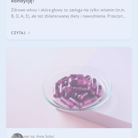
kondycję?
Zdrowe włosy i skóra głowy to zasługa nie tylko witamin (m.in.
B, D, A, E), ale też zbilansowanej diety i nawodnienia. Przeczytaj
nasz artykuł i dowiedz się, które składniki najskuteczniej hamują
wypadanie włosów.
CZYTAJ
mgr inż. Anna Sobol