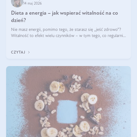
14 maj 2026
Dieta a energia – jak wspierać witalność na co
dzień?
Nie masz energii, pomimo tego, że starasz się „jeść zdrowo”?
Witalność to efekt wielu czynników – w tym tego, co regularnie
ląduje na talerzu. Zapotrzebowanie na składniki odżywcze różni
się w zależności od osoby
CZYTAJ