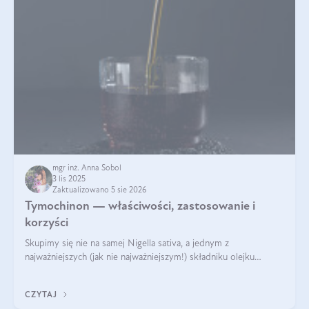
mgr inż. Anna Sobol
3 lis 2025
Zaktualizowano 5 sie 2026
Tymochinon — właściwości, zastosowanie i
korzyści
Skupimy się nie na samej Nigella sativa, a jednym z
najważniejszych (jak nie najważniejszym!) składniku olejku
eterycznego z czarnuszki: tymochinonie.
CZYTAJ