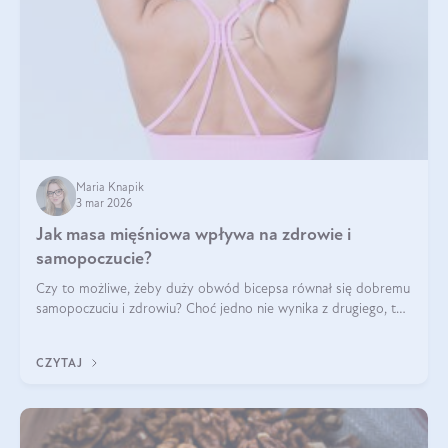
Maria Knapik
3 mar 2026
Jak masa mięśniowa wpływa na zdrowie i
samopoczucie?
Czy to możliwe, żeby duży obwód bicepsa równał się dobremu
samopoczuciu i zdrowiu? Choć jedno nie wynika z drugiego, to
jest między nimi powiązanie – masa mięśniowa może znacznie
poprawić jakość życia. W jaki sposób? W tym wpisie wszystko
CZYTAJ
wyjaśnimy.