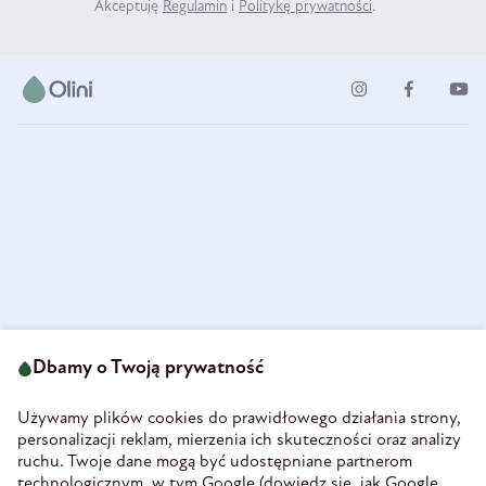
Akceptuję
Regulamin
i
Politykę prywatności
.
ul. Strzegomska 49
693 222 687
58-160 Świebodzice
Dbamy o Twoją prywatność
sklep@olini.pl
Polska
NIP 8860027066
Używamy plików cookies do prawidłowego działania strony,
REGON 890213034
personalizacji reklam, mierzenia ich skuteczności oraz analizy
ruchu. Twoje dane mogą być udostępniane partnerom
INFORMACJE
technologicznym, w tym Google (
dowiedz się, jak Google