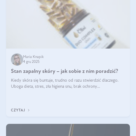
Maria Knapik
4 gru 2025
Stan zapalny skóry – jak sobie z nim poradzić?
Kiedy skóra się buntuje, trudno od razu stwierdzić dlaczego.
Uboga dieta, stres, zła higiena snu, brak ochrony
przeciwsłonecznej – powodów nasilenia stanów zapalnych może
być wiele. Jak poradzić sobie z ich przyczynami i skutkami?
CZYTAJ