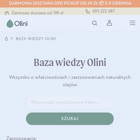
DARMOWA DOSTAWA DPD PICKUP OD 49 ZŁ 📦 3-9 SIERPNIA
Bezpieczna dostawa od 7,49 zł
693 222 687
Darmowa dostawa od 199 zł
Tłoczony zawsze na zimno
BAZA WIEDZY OLINI
Baza wiedzy Olini
Wszystko o właściwościach i zastosowaniach naturalnych
olejów
SZUKAJ
Zastosowanie: