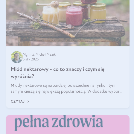
Mgr inż. Michał Mazik
5 sty 2025
Miód nektarowy - co to znaczy i czym się
wyróżnia?
Miody nektarowe są najbardziej powszechne na rynku i tym
samym cieszą się największą popularnością. W dodatku wybór
gatunków jest bardzo duży – od łagodnych i delikatnych
CZYTAJ
miodów akacjowych po intens