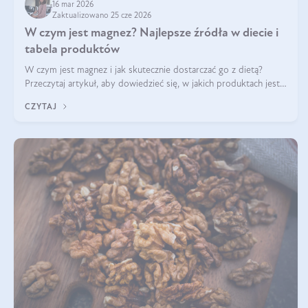
16 mar 2026
Zaktualizowano 25 cze 2026
W czym jest magnez? Najlepsze źródła w diecie i
tabela produktów
W czym jest magnez i jak skutecznie dostarczać go z dietą?
Przeczytaj artykuł, aby dowiedzieć się, w jakich produktach jest
najwięcej tego pierwiastka.
CZYTAJ