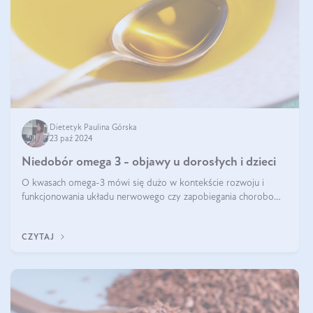
Dietetyk Paulina Górska
23 paź 2024
Niedobór omega 3 - objawy u dorosłych i dzieci
O kwasach omega-3 mówi się dużo w kontekście rozwoju i
funkcjonowania układu nerwowego czy zapobiegania chorobom
serca. Podkreśla się, że niedobór omega-3 może doprowadzić
do gorszego funkcjonowania
CZYTAJ