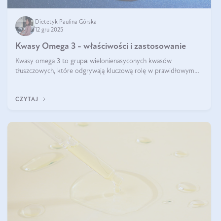
Dietetyk Paulina Górska
12 gru 2025
Kwasy Omega 3 - właściwości i zastosowanie
Kwasy omega 3 to grupа wielonienasyconych kwasów
tłuszczowych, które odgrywają kluczową rolę w prawidłowym
funkcjonowaniu organizmu – wspierają pracę serca, mózgu i
układu odpornościowego.
CZYTAJ