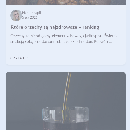
Maria Knapik
5 sty 2026
Które orzechy są najzdrowsze – ranking
Orzechy to nieodłączny element zdrowego jadłospisu. Świetnie
smakują solo, z dodatkami lub jako składnik dań. Po które
orzechy warto sięgać zamiast niezdrowej przekąski? Dowiesz się
z tego tekstu!
CZYTAJ