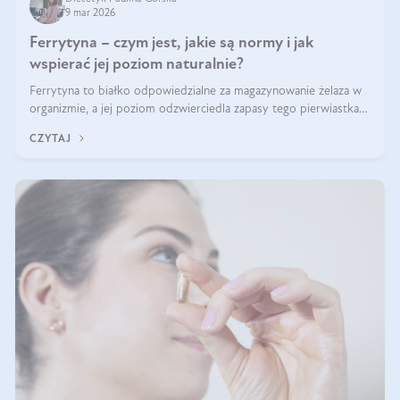
9 mar 2026
Ferrytyna – czym jest, jakie są normy i jak
wspierać jej poziom naturalnie?
Ferrytyna to białko odpowiedzialne za magazynowanie żelaza w
organizmie, a jej poziom odzwierciedla zapasy tego pierwiastka.
Warto dowiedzieć się więcej na jej temat, ponieważ niedobór
CZYTAJ
ferrytyny daje objawy, które mogą utrudniać codzienne
funkcjonowanie (