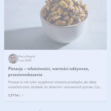
Maria Knapik
1 wrz 2024
Pistacje – właściwości, wartości odżywcze,
przeciwwskazania
Pistacje to nie tylko wyjątkowo smaczna przekąska, ale także
wszechstronny dodatek do deserów i wytrawnych potraw. Czy
pistacje są zdrowe? Jakie są ich właściwości? Gdzie rosną i czy
CZYTAJ
każdy może się ni