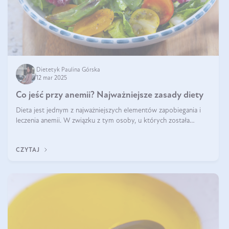
Dietetyk Paulina Górska
12 mar 2025
Co jeść przy anemii? Najważniejsze zasady diety
Dieta jest jednym z najważniejszych elementów zapobiegania i
leczenia anemii. W związku z tym osoby, u których została
zdiagnozowana, powinny wiedzieć, jakie produkty włączyć do
diety, a których lep
CZYTAJ