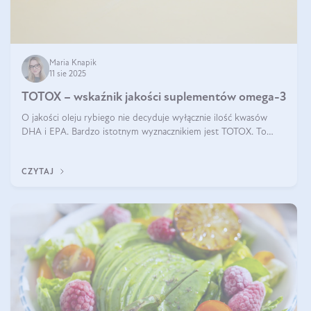
Maria Knapik
11 sie 2025
TOTOX – wskaźnik jakości suplementów omega-3
O jakości oleju rybiego nie decyduje wyłącznie ilość kwasów
DHA i EPA. Bardzo istotnym wyznacznikiem jest TOTOX. To
wskaźnik, który pokazuje skuteczność, świeżość oraz
bezpieczeństwo suplementu?
CZYTAJ