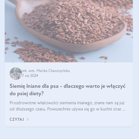
lek. wet. Marika Chaszczyńska
7 sie 2024
Siemię lniane dla psa - dlaczego warto je włączyć
do psiej diety?
Prozdrowotne właściwości siemienia lnianego, znane nam są już
od dłuższego czasu. Powszechnie używa się go w kuchni oraz w
produktach kosmetycznych dla ludzi. Mało osób wie, że te same
CZYTAJ
właściwości odn