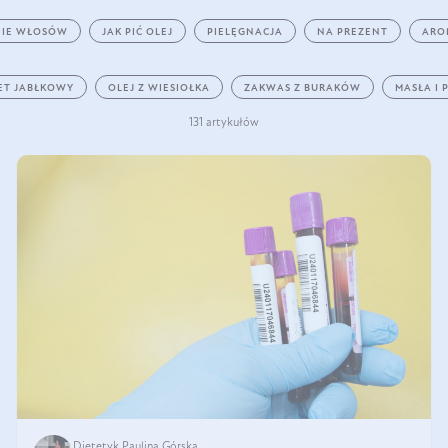
IE WŁOSÓW
JAK PIĆ OLEJ
PIELĘGNACJA
NA PREZENT
ARO
ET JABŁKOWY
OLEJ Z WIESIOŁKA
ZAKWAS Z BURAKÓW
MASŁA I 
131 artykułów
Dietetyk Paulina Górska