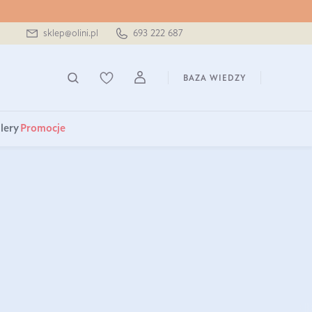
sklep@olini.pl
693 222 687
BAZA WIEDZY
lery
Promocje