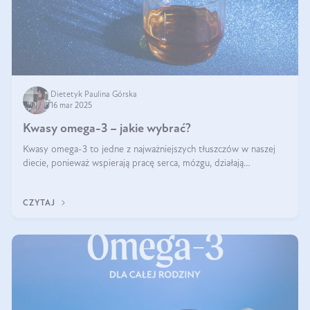
Dietetyk Paulina Górska
16 mar 2025
Kwasy omega-3 – jakie wybrać?
Kwasy omega-3 to jedne z najważniejszych tłuszczów w naszej
diecie, ponieważ wspierają pracę serca, mózgu, działają
przeciwzapalnie, pomagają unormować poziom cholesterolu i
trójglicerydów, a także
CZYTAJ