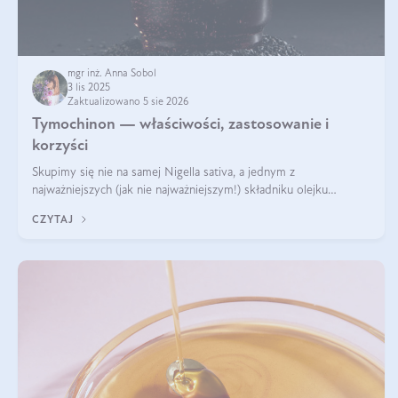
mgr inż. Anna Sobol
3 lis 2025
Zaktualizowano 5 sie 2026
Tymochinon — właściwości, zastosowanie i
korzyści
Skupimy się nie na samej Nigella sativa, a jednym z
najważniejszych (jak nie najważniejszym!) składniku olejku
eterycznego z czarnuszki: tymochinonie.
CZYTAJ