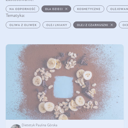
NA ODPORNOŚĆ
DLA DZIECI
KOSMETYCZNE
OLEJOWAN
Tematyka:
OLIWA Z OLIWEK
OLEJ LNIANY
OLEJ Z CZARNUSZKI
OC
Dietetyk Paulina Górska