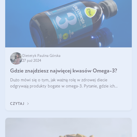
Dietetyk Paulina Górska
27 paź 2024
Gdzie znajdziesz najwięcej kwasów Omega-3?
Dużo mówi się o tym, jak ważną rolę w zdrowej diecie
odgrywają produkty bogate w omega-3. Pytanie, gdzie ich
szukać? W naszym artykule pokażemy Ci, gdzie jest najwięcej
kwasów omega-3!
CZYTAJ