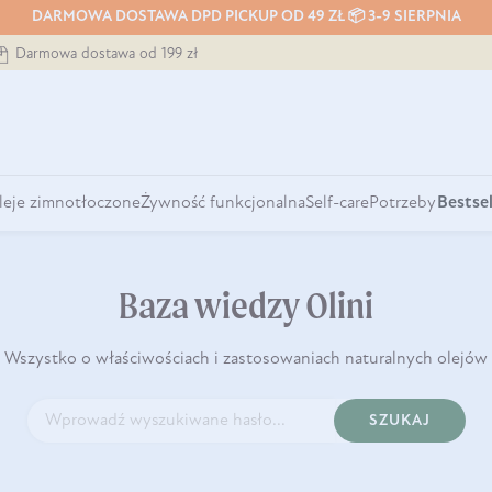
DARMOWA DOSTAWA DPD PICKUP OD 49 ZŁ 📦 3-9 SIERPNIA
Darmowa dostawa od 199 zł
leje zimnotłoczone
Żywność funkcjonalna
Self-care
Potrzeby
Bestsel
Baza wiedzy Olini
Wszystko o właściwościach i zastosowaniach naturalnych olejów
SZUKAJ