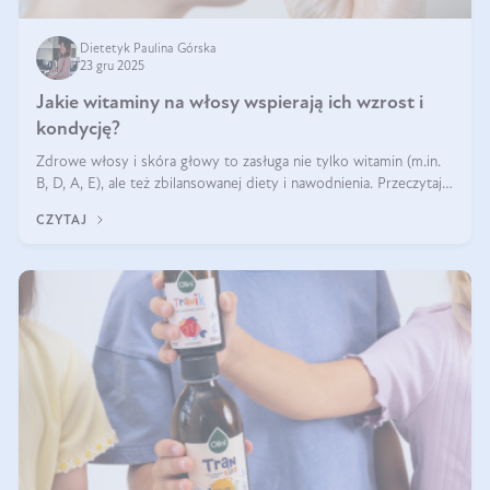
Dietetyk Paulina Górska
23 gru 2025
Jakie witaminy na włosy wspierają ich wzrost i
kondycję?
Zdrowe włosy i skóra głowy to zasługa nie tylko witamin (m.in.
B, D, A, E), ale też zbilansowanej diety i nawodnienia. Przeczytaj
nasz artykuł i dowiedz się, które składniki najskuteczniej hamują
CZYTAJ
wypadanie włosów.