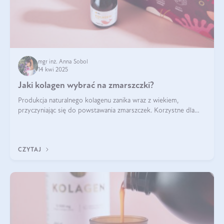
mgr inż. Anna Sobol
14 kwi 2025
Jaki kolagen wybrać na zmarszczki?
Produkcja naturalnego kolagenu zanika wraz z wiekiem,
przyczyniając się do powstawania zmarszczek. Korzystne dla
skóry efekty stosowania kolagenu w formie preparatów
doustnych potwierdzone zostały przez badania naukowe.
CZYTAJ