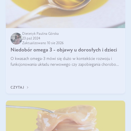
Dietetyk Paulina Górska
23 paź 2024
Zaktualizowano 10 sie 2026
Niedobór omega 3 - objawy u dorosłych i dzieci
O kwasach omega-3 mówi się dużo w kontekście rozwoju i
funkcjonowania układu nerwowego czy zapobiegania chorobom
serca. Podkreśla się, że niedobór omega-3 może doprowadzić
do gorszego funkcjonowania
CZYTAJ