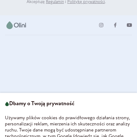
Akceptuję
Regulamin
i
Politykę prywatności
.
ul. Strzegomska 49
693 222 687
58-160 Świebodzice
Dbamy o Twoją prywatność
sklep@olini.pl
Polska
NIP 8860027066
Używamy plików cookies do prawidłowego działania strony,
REGON 890213034
personalizacji reklam, mierzenia ich skuteczności oraz analizy
ruchu. Twoje dane mogą być udostępniane partnerom
INFORMACJE
technologicznym, w tym Google (
dowiedz się, jak Google