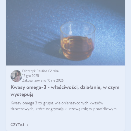
Dietetyk Paulina Górska
12 gru 2025
Zaktualizowano 10 sie 2026
Kwasy omega-3 - właściwości, działanie, w czym
występują
Kwasy omega 3 to grupа wielonienasyconych kwasów
tłuszczowych, które odgrywają kluczową rolę w prawidłowym
funkcjonowaniu organizmu – wspierają pracę serca, mózgu i
układu odpornościowego.
CZYTAJ