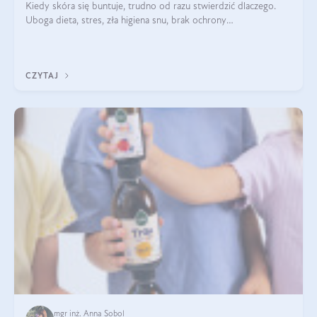
Kiedy skóra się buntuje, trudno od razu stwierdzić dlaczego.
Uboga dieta, stres, zła higiena snu, brak ochrony
przeciwsłonecznej – powodów nasilenia stanów zapalnych może
być wiele. Jak poradzić sobie z ich przyczynami i skutkami?
CZYTAJ
mgr inż. Anna Sobol