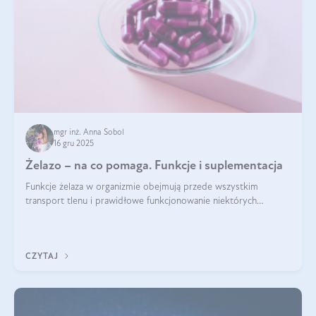
mgr inż. Anna Sobol
16 gru 2025
Żelazo – na co pomaga. Funkcje i suplementacja
Funkcje żelaza w organizmie obejmują przede wszystkim
transport tlenu i prawidłowe funkcjonowanie niektórych
enzymów. Żelazo odpowiada też za działanie układu
immunologicznego i nerwowego, szczególnie na wczesnym
etapie życia.
CZYTAJ