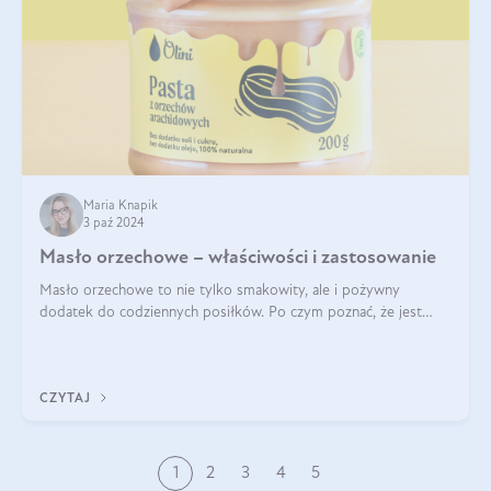
Maria Knapik
3 paź 2024
Masło orzechowe – właściwości i zastosowanie
Masło orzechowe to nie tylko smakowity, ale i pożywny
dodatek do codziennych posiłków. Po czym poznać, że jest
wysokiej jakości? Do jakich przepisów najlepiej je wykorzystać?
Czym różni się od pasty
CZYTAJ
1
2
3
4
5