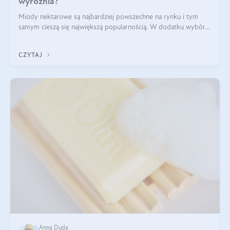
wyróżnia?
Miody nektarowe są najbardziej powszechne na rynku i tym
samym cieszą się największą popularnością. W dodatku wybór
gatunków jest bardzo duży – od łagodnych i delikatnych
miodów akacjowych po intens
CZYTAJ
Anna Duda