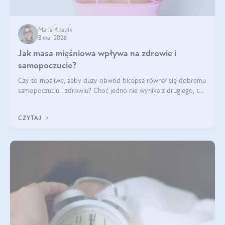
Maria Knapik
3 mar 2026
Jak masa mięśniowa wpływa na zdrowie i
samopoczucie?
Czy to możliwe, żeby duży obwód bicepsa równał się dobremu
samopoczuciu i zdrowiu? Choć jedno nie wynika z drugiego, to
jest między nimi powiązanie – masa mięśniowa może znacznie
poprawić jakość życia. W jaki sposób? W tym wpisie wszystko
CZYTAJ
wyjaśnimy.