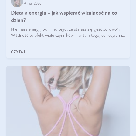
14 maj 2026
Dieta a energia – jak wspierać witalność na co
dzień?
Nie masz energii, pomimo tego, że starasz się „jeść zdrowo”?
Witalność to efekt wielu czynników – w tym tego, co regularnie
ląduje na talerzu. Zapotrzebowanie na składniki odżywcze różni
się w zależności od osoby
CZYTAJ