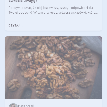
zwrócić uwagę?
Po czym poznać, że olej jest świeży, czysty i odpowiedni dla
Twojej pociechy? W tym artykule znajdziesz wskazówki, które
pomogą wybrać najlepszy tran dla dzieci.
CZYTAJ
Maria Knapik