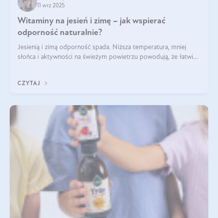
11 wrz 2025
Witaminy na jesień i zimę – jak wspierać
odporność naturalnie?
Jesienią i zimą odporność spada. Niższa temperatura, mniej
słońca i aktywności na świeżym powietrzu powodują, że łatwiej
się przeziębiamy. Dlatego szczególnie w tym okresie
powinniśmy wspierać układ immunologiczny. Co warto
CZYTAJ
suplementować jesienią i zimą?