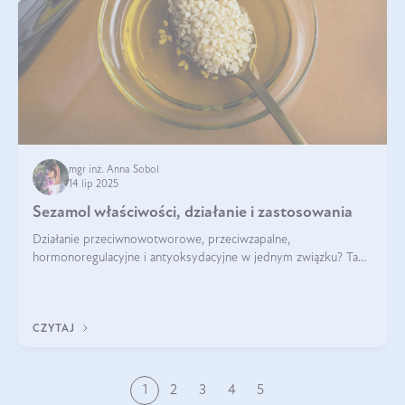
mgr inż. Anna Sobol
14 lip 2025
Sezamol właściwości, działanie i zastosowania
Działanie przeciwnowotworowe, przeciwzapalne,
hormonoregulacyjne i antyoksydacyjne w jednym związku? Tak
— to właśnie natura sezamolu, który obecny jest w oleju
sezamowym. Dowiedz się, dlaczego warto wprowadzić go do
swojej diety — być może to pierwsza ok
CZYTAJ
1
2
3
4
5