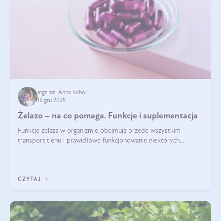
mgr inż. Anna Sobol
16 gru 2025
Żelazo – na co pomaga. Funkcje i suplementacja
Funkcje żelaza w organizmie obejmują przede wszystkim
transport tlenu i prawidłowe funkcjonowanie niektórych
enzymów. Żelazo odpowiada też za działanie układu
immunologicznego i nerwowego, szczególnie na wczesnym
etapie życia.
CZYTAJ