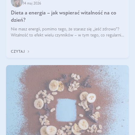
14 maj 2026
Dieta a energia – jak wspierać witalność na co
dzień?
Nie masz energii, pomimo tego, że starasz się „jeść zdrowo”?
Witalność to efekt wielu czynników – w tym tego, co regularnie
ląduje na talerzu. Zapotrzebowanie na składniki odżywcze różni
się w zależności od osoby
CZYTAJ