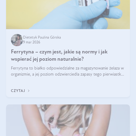
Dietetyk Paulina Górska
9 mar 2026
Ferrytyna – czym jest, jakie są normy i jak
wspierać jej poziom naturalnie?
Ferrytyna to białko odpowiedzialne za magazynowanie żelaza w
organizmie, a jej poziom odzwierciedla zapasy tego pierwiastka.
Warto dowiedzieć się więcej na jej temat, ponieważ niedobór
ferrytyny daje objawy, które mogą utrudniać codzienne
CZYTAJ
funkcjonowanie (