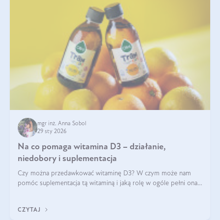
mgr inż. Anna Sobol
29 sty 2026
Na co pomaga witamina D3 – działanie,
niedobory i suplementacja
Czy można przedawkować witaminę D3? W czym może nam
pomóc suplementacja tą witaminą i jaką rolę w ogóle pełni ona
w naszym ciele? Powszechnie wiadomo, że jej przyjmowanie
zalecane jest jesienią i zimą, ale czy wiesz, dlaczego warto to
CZYTAJ
robić?