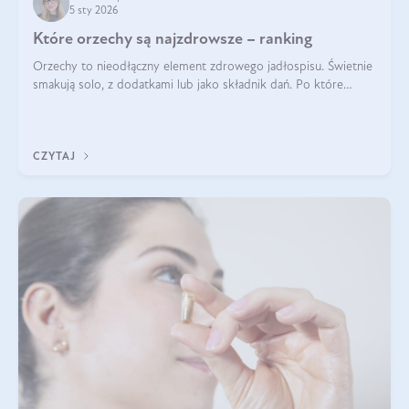
5 sty 2026
Które orzechy są najzdrowsze – ranking
Orzechy to nieodłączny element zdrowego jadłospisu. Świetnie
smakują solo, z dodatkami lub jako składnik dań. Po które
orzechy warto sięgać zamiast niezdrowej przekąski? Dowiesz
się z tego tekstu!
CZYTAJ