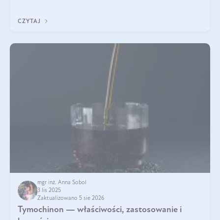
być wiele. Jak poradzić sobie z ich przyczynami i skutkami?
CZYTAJ
mgr inż. Anna Sobol
3 lis 2025
Zaktualizowano 5 sie 2026
Tymochinon — właściwości, zastosowanie i