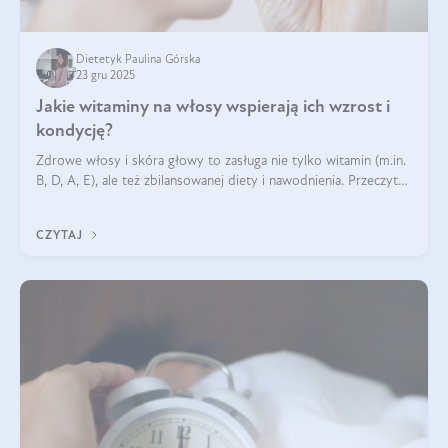
Dietetyk Paulina Górska
23 gru 2025
Jakie witaminy na włosy wspierają ich wzrost i
kondycję?
Zdrowe włosy i skóra głowy to zasługa nie tylko witamin (m.in.
B, D, A, E), ale też zbilansowanej diety i nawodnienia. Przeczytaj
nasz artykuł i dowiedz się, które składniki najskuteczniej hamują
wypadanie włosów.
CZYTAJ