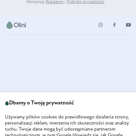
Akceptuję
Regulamin
i
Politykę prywatności
.
ul. Strzegomska 49
693 222 687
58-160 Świebodzice
Dbamy o Twoją prywatność
sklep@olini.pl
Polska
NIP 8860027066
Używamy plików cookies do prawidłowego działania strony,
REGON 890213034
personalizacji reklam, mierzenia ich skuteczności oraz analizy
ruchu. Twoje dane mogą być udostępniane partnerom
INFORMACJE
technologicznym, w tym Google (
dowiedz się, jak Google