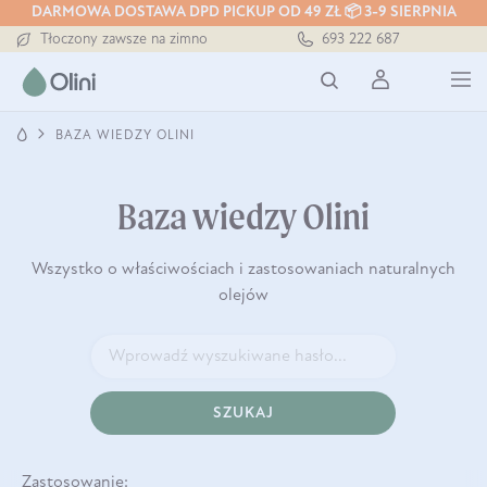
DARMOWA DOSTAWA DPD PICKUP OD 49 ZŁ 📦 3-9 SIERPNIA
Darmowa dostawa od 199 zł
693 222 687
Tłoczony zawsze na zimno
Bezpieczna dostawa od 7,49 zł
Darmowa dostawa od 199 zł
Tłoczony zawsze na zimno
BAZA WIEDZY OLINI
Baza wiedzy Olini
Wszystko o właściwościach i zastosowaniach naturalnych
olejów
SZUKAJ
Zastosowanie: