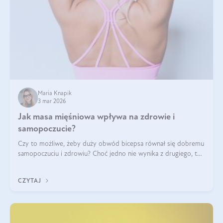
Maria Knapik
3 mar 2026
Jak masa mięśniowa wpływa na zdrowie i
samopoczucie?
Czy to możliwe, żeby duży obwód bicepsa równał się dobremu
samopoczuciu i zdrowiu? Choć jedno nie wynika z drugiego, to
jest między nimi powiązanie – masa mięśniowa może znacznie
poprawić jakość życia. W jaki sposób? W tym wpisie wszystko
CZYTAJ
wyjaśnimy.