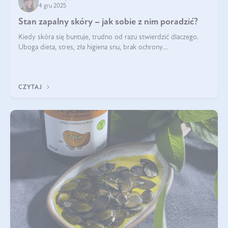
4 gru 2025
Stan zapalny skóry – jak sobie z nim poradzić?
Kiedy skóra się buntuje, trudno od razu stwierdzić dlaczego.
Uboga dieta, stres, zła higiena snu, brak ochrony
przeciwsłonecznej – powodów nasilenia stanów zapalnych może
być wiele. Jak poradzić sobie z ich przyczynami i skutkami?
CZYTAJ