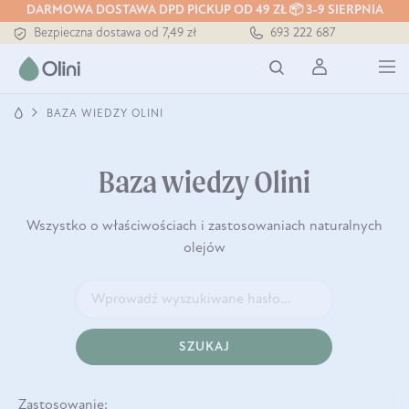
DARMOWA DOSTAWA DPD PICKUP OD 49 ZŁ 📦 3-9 SIERPNIA
Bezpieczna dostawa od 7,49 zł
693 222 687
Darmowa dostawa od 199 zł
Tłoczony zawsze na zimno
BAZA WIEDZY OLINI
Baza wiedzy Olini
Wszystko o właściwościach i zastosowaniach naturalnych
olejów
SZUKAJ
Zastosowanie: