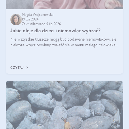
Magda Wojtanowska
19 cze 2024
Zaktualizowano 9 lip 2026
Jakie oleje dla dzieci i niemowląt wybrać?
Nie wszystkie tłuszcze mogą być podawane niemowlakowi, ale
niektóre wręcz powinny znaleźć się w menu małego człowieka.
Warto pamiętać, że dzieci mają zwiększone zapotrzebowanie na
niezbędne nienasycon
CZYTAJ