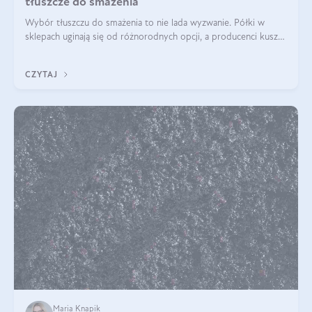
tłuszcze do smażenia
Wybór tłuszczu do smażenia to nie lada wyzwanie. Półki w
sklepach uginają się od różnorodnych opcji, a producenci kuszą
pięknymi etykietami. Decyzja jest trudna. Jaki olej do smażenia
wybrać? Lepsze b
CZYTAJ
Maria Knapik