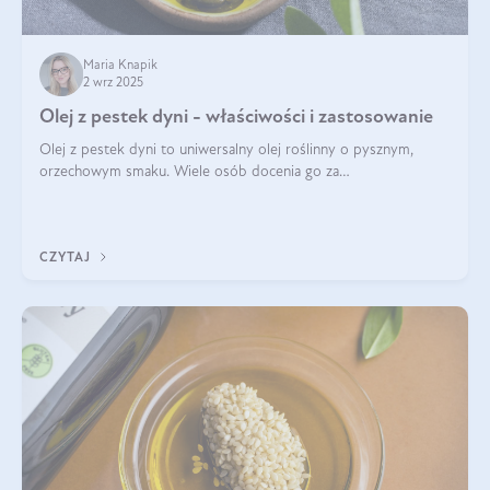
Maria Knapik
2 wrz 2025
Olej z pestek dyni - właściwości i zastosowanie
Olej z pestek dyni to uniwersalny olej roślinny o pysznym,
orzechowym smaku. Wiele osób docenia go za
wszechstronność, bo przydaje się zarówno w kuchni, jak i w
pielęgnacji. Często wykorzystuje się go
CZYTAJ