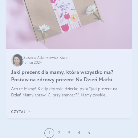
Zuzanna Adamkiewicz-Kiwer
15 maj 2024
Jaki prezent dla mamy, która wszystko ma?
Postaw na zdrowy prezent Na Dzień Matki
Ach te Mamy! Kiedy dorosłe dziecko pyta “jaki prezent na
Dzień Mamy sprawi Ci przyjemność?”, Mamy zwykle
odpowiadają ”Ja już wszystko mam!”. Co roku to samo. Jak
więc wybrać zdrowy prezent na Dzień Ma
CZYTAJ
1
2
3
4
5