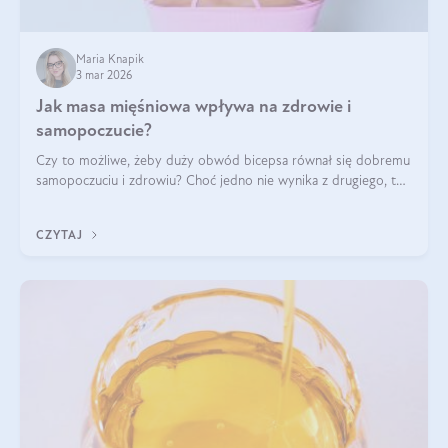
Maria Knapik
3 mar 2026
Jak masa mięśniowa wpływa na zdrowie i
samopoczucie?
Czy to możliwe, żeby duży obwód bicepsa równał się dobremu
samopoczuciu i zdrowiu? Choć jedno nie wynika z drugiego, to
jest między nimi powiązanie – masa mięśniowa może znacznie
poprawić jakość życia. W jaki sposób? W tym wpisie wszystko
CZYTAJ
wyjaśnimy.