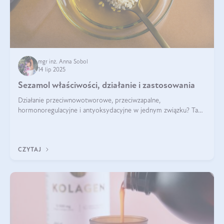
mgr inż. Anna Sobol
14 lip 2025
Sezamol właściwości, działanie i zastosowania
Działanie przeciwnowotworowe, przeciwzapalne,
hormonoregulacyjne i antyoksydacyjne w jednym związku? Tak
— to właśnie natura sezamolu, który obecny jest w oleju
sezamowym. Dowiedz się, dlaczego warto wprowadzić go do
swojej diety — być może to pierwsza ok
CZYTAJ