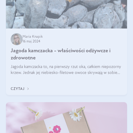
Maria Knapik
16 maj 2024
Jagoda kamczacka - właściwości odżywcze i
zdrowotne
Jagoda kamczacka to, na pierwszy rzut oka, całkiem niepozorny
krzew. Jednak jej niebiesko-filetowe owoce skrywają w sobie
wiele dobra. Jakie właściwości ma jagoda kamczacka? Poznasz je
w tym wpisie!
CZYTAJ