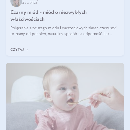
4 sie 2024
Czarny miód - miód o niezwykłych
właściwościach
Połączenie złocistego miodu i wartościowych ziaren czarnuszki
to znany od pokoleń, naturalny sposób na odporność. Jak
smakuje czarny miód? Z czego jest zrobiony? Do czego można
go wykorzystać? Wszys
CZYTAJ