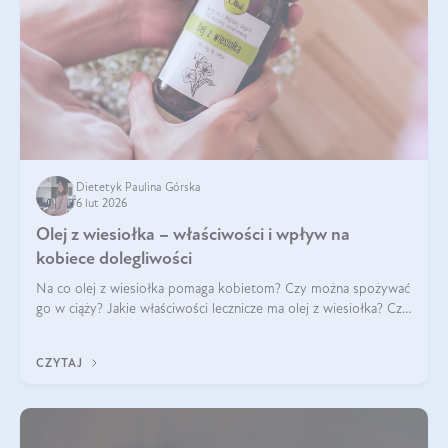
Dietetyk Paulina Górska
6 lut 2026
Olej z wiesiołka – właściwości i wpływ na
kobiece dolegliwości
Na co olej z wiesiołka pomaga kobietom? Czy można spożywać
go w ciąży? Jakie właściwości lecznicze ma olej z wiesiołka? Czy
jego skuteczność potwierdzają badania? Ile trzeba czekać na
efekty? Jaka jes
CZYTAJ