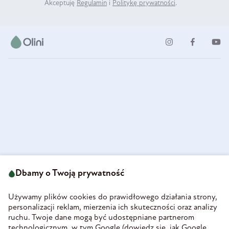
Akceptuję
Regulamin
i
Politykę prywatności
.
ul. Strzegomska 49
693 222 687
58-160 Świebodzice
Dbamy o Twoją prywatność
sklep@olini.pl
Polska
NIP 8860027066
Używamy plików cookies do prawidłowego działania strony,
REGON 890213034
personalizacji reklam, mierzenia ich skuteczności oraz analizy
ruchu. Twoje dane mogą być udostępniane partnerom
INFORMACJE
technologicznym, w tym Google (
dowiedz się, jak Google