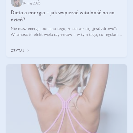
14 maj 2026
Dieta a energia – jak wspierać witalność na co
dzień?
Nie masz energii, pomimo tego, że starasz się „jeść zdrowo”?
Witalność to efekt wielu czynników – w tym tego, co regularnie
ląduje na talerzu. Zapotrzebowanie na składniki odżywcze różni
się w zależności od osoby
CZYTAJ