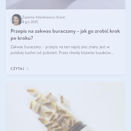
Zuzanna Adamkiewicz-Kiwer
8 gru 2025
Przepis na zakwas buraczany - jak go zrobić krok
po kroku?
Zakwas buraczany - przepis na ten napój jest znany jest w
polskiej kuchni od pokoleń. Przez chwilę kiszenie buraków
czerwonych zostało zapomniane, by w ostatnim czasie powrócić
na fali popularności na
CZYTAJ