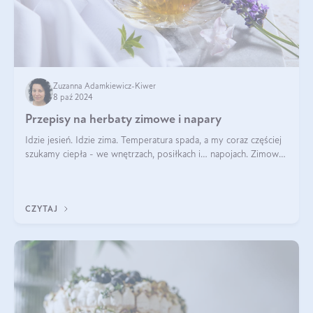
Zuzanna Adamkiewicz-Kiwer
8 paź 2024
Przepisy na herbaty zimowe i napary
Idzie jesień. Idzie zima. Temperatura spada, a my coraz częściej
szukamy ciepła - we wnętrzach, posiłkach i… napojach. Zimowe
herbaty to sposób na odporność, rozgrzewkę i ukojenie. Aby
delektować si
CZYTAJ