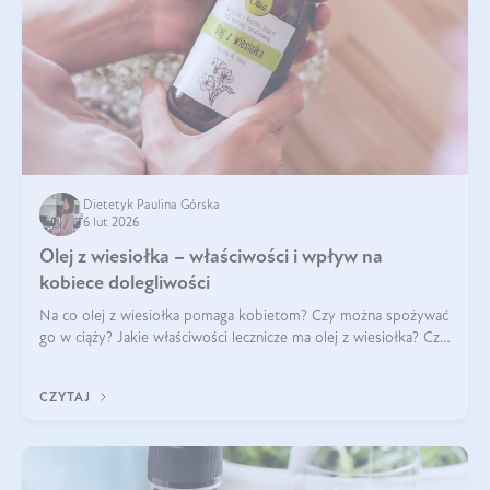
Dietetyk Paulina Górska
6 lut 2026
Olej z wiesiołka – właściwości i wpływ na
kobiece dolegliwości
Na co olej z wiesiołka pomaga kobietom? Czy można spożywać
go w ciąży? Jakie właściwości lecznicze ma olej z wiesiołka? Czy
jego skuteczność potwierdzają badania? Ile trzeba czekać na
efekty? Jaka jes
CZYTAJ