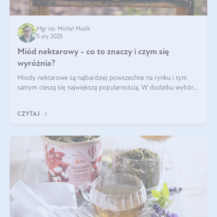
Mgr inż. Michał Mazik
5 sty 2025
Miód nektarowy - co to znaczy i czym się
wyróżnia?
Miody nektarowe są najbardziej powszechne na rynku i tym
samym cieszą się największą popularnością. W dodatku wybór
gatunków jest bardzo duży – od łagodnych i delikatnych
miodów akacjowych po intens
CZYTAJ