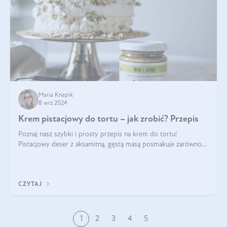
Maria Knapik
8 wrz 2024
Krem pistacjowy do tortu – jak zrobić? Przepis
Poznaj nasz szybki i prosty przepis na krem do tortu!
Pistacjowy deser z aksamitną, gęstą masą posmakuje zarówno
domownikom, jak i gościom. Dzięki niemu każdy kawałek ciasta
będzie prawdziwą ucztą dla
CZYTAJ
1
2
3
4
5