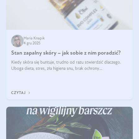
Maria Knapik
4 gru 2025
Stan zapalny skóry – jak sobie z nim poradzić?
Kiedy skóra się buntuje, trudno od razu stwierdzić dlaczego.
Uboga dieta, stres, zła higiena snu, brak ochrony
przeciwsłonecznej – powodów nasilenia stanów zapalnych może
być wiele. Jak poradzić sobie z ich przyczynami i skutkami?
CZYTAJ