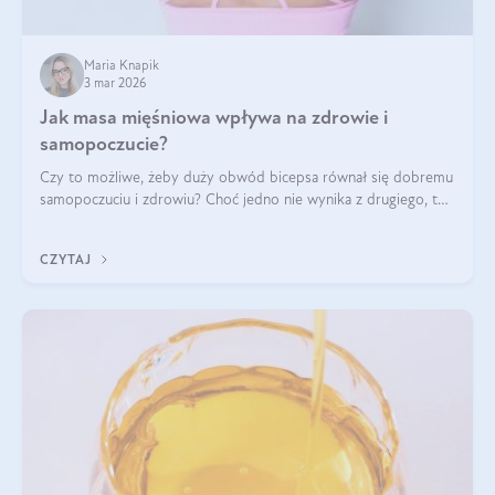
Maria Knapik
3 mar 2026
Jak masa mięśniowa wpływa na zdrowie i
samopoczucie?
Czy to możliwe, żeby duży obwód bicepsa równał się dobremu
samopoczuciu i zdrowiu? Choć jedno nie wynika z drugiego, to
jest między nimi powiązanie – masa mięśniowa może znacznie
poprawić jakość życia. W jaki sposób? W tym wpisie wszystko
CZYTAJ
wyjaśnimy.