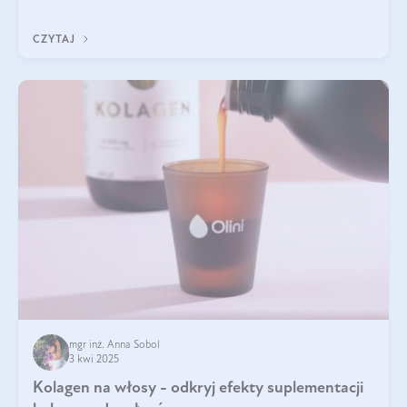
sezamowym. Dowiedz się, dlaczego warto wprowadzić go do
swojej diety — być może to pierwsza ok
CZYTAJ
mgr inż. Anna Sobol
3 kwi 2025
Kolagen na włosy - odkryj efekty suplementacji