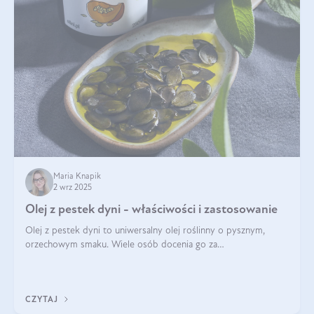
Maria Knapik
2 wrz 2025
Olej z pestek dyni - właściwości i zastosowanie
Olej z pestek dyni to uniwersalny olej roślinny o pysznym,
orzechowym smaku. Wiele osób docenia go za
wszechstronność, bo przydaje się zarówno w kuchni, jak i w
pielęgnacji. Często wykorzystuje się go
CZYTAJ