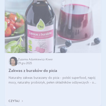
Zuzanna Adamkiewicz-Kiwer
29 gru 2025
Zakwas z buraków do picia
Naturalny zakwas buraczany do picia - polski superfood, napój
mocy, naturalny probiotyk, pełen składników odżywczych - o
zakwasie z buraka mówi się w samych superlatywach. Niektórzy
z Was usłyszeli o
CZYTAJ