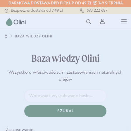
DARMOWA DOSTAWA DPD PICKUP OD 49 ZŁ 📦 3-9 SIERPNIA
Bezpieczna dostawa od 7,49 zł
693 222 687
Darmowa dostawa od 199 zł
Tłoczony zawsze na zimno
BAZA WIEDZY OLINI
Baza wiedzy Olini
Wszystko o właściwościach i zastosowaniach naturalnych
olejów
SZUKAJ
Zastosowanie: