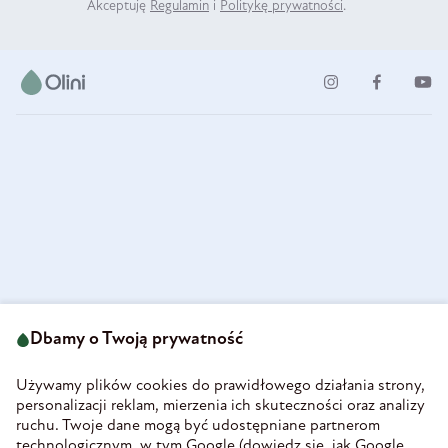
Akceptuję
Regulamin
i
Politykę prywatności
.
ul. Strzegomska 49
693 222 687
58-160 Świebodzice
Dbamy o Twoją prywatność
sklep@olini.pl
Polska
NIP 8860027066
Używamy plików cookies do prawidłowego działania strony,
REGON 890213034
personalizacji reklam, mierzenia ich skuteczności oraz analizy
ruchu. Twoje dane mogą być udostępniane partnerom
INFORMACJE
technologicznym, w tym Google (
dowiedz się, jak Google