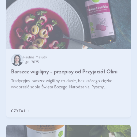
Paulina Maludy
1 gru 2025
Barszcz wigilijny - przepisy od Przyjaciół Olini
Tradycyjny barszcz wigilijny to danie, bez którego ciężko
wyobrazić sobie Święta Bożego Narodzenia. Pyszny,
aromatyczny, esencjonalny, pachnący grzybami, o pięknym
klarownym kolorze. W czym tkwi tajem
CZYTAJ