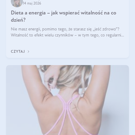
14 maj 2026
Dieta a energia – jak wspierać witalność na co
dzień?
Nie masz energii, pomimo tego, że starasz się „jeść zdrowo”?
Witalność to efekt wielu czynników – w tym tego, co regularnie
ląduje na talerzu. Zapotrzebowanie na składniki odżywcze różni
się w zależności od osoby
CZYTAJ