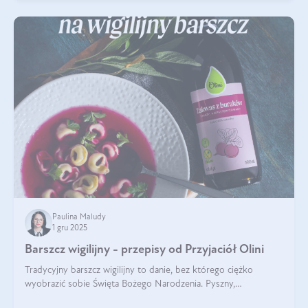
Paulina Maludy
1 gru 2025
Barszcz wigilijny - przepisy od Przyjaciół Olini
Tradycyjny barszcz wigilijny to danie, bez którego ciężko
wyobrazić sobie Święta Bożego Narodzenia. Pyszny,
aromatyczny, esencjonalny, pachnący grzybami, o pięknym