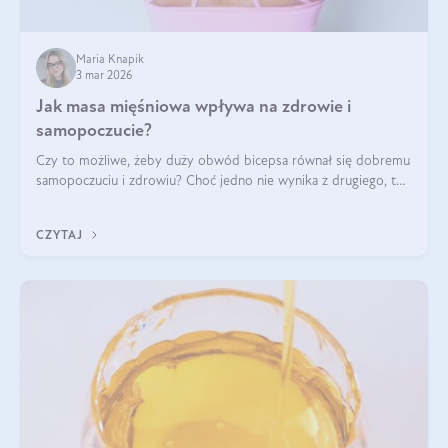
Maria Knapik
3 mar 2026
Jak masa mięśniowa wpływa na zdrowie i
samopoczucie?
Czy to możliwe, żeby duży obwód bicepsa równał się dobremu
samopoczuciu i zdrowiu? Choć jedno nie wynika z drugiego, to
jest między nimi powiązanie – masa mięśniowa może znacznie
poprawić jakość życia. W jaki sposób? W tym wpisie wszystko
CZYTAJ
wyjaśnimy.