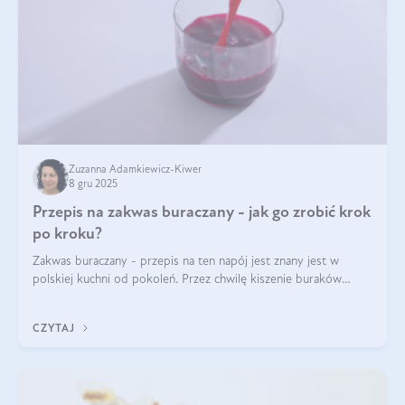
Zuzanna Adamkiewicz-Kiwer
8 gru 2025
Przepis na zakwas buraczany - jak go zrobić krok
po kroku?
Zakwas buraczany - przepis na ten napój jest znany jest w
polskiej kuchni od pokoleń. Przez chwilę kiszenie buraków
czerwonych zostało zapomniane, by w ostatnim czasie powrócić
na fali popularności na
CZYTAJ