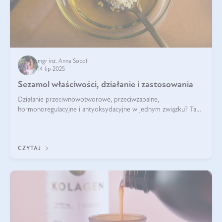
mgr inż. Anna Sobol
14 lip 2025
Sezamol właściwości, działanie i zastosowania
Działanie przeciwnowotworowe, przeciwzapalne,
hormonoregulacyjne i antyoksydacyjne w jednym związku? Tak
— to właśnie natura sezamolu, który obecny jest w oleju
sezamowym. Dowiedz się, dlaczego warto wprowadzić go do
swojej diety — być może to pierwsza ok
CZYTAJ