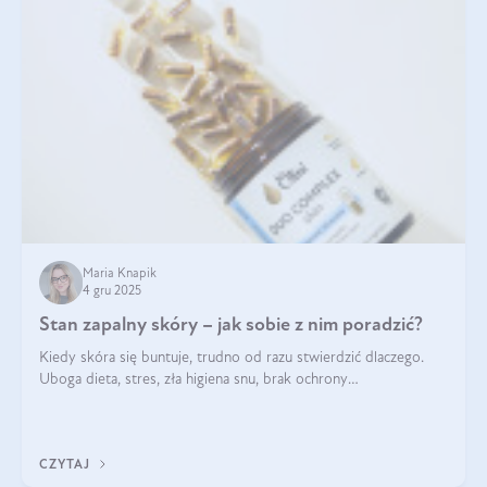
Maria Knapik
4 gru 2025
Stan zapalny skóry – jak sobie z nim poradzić?
Kiedy skóra się buntuje, trudno od razu stwierdzić dlaczego.
Uboga dieta, stres, zła higiena snu, brak ochrony
przeciwsłonecznej – powodów nasilenia stanów zapalnych może
być wiele. Jak poradzić sobie z ich przyczynami i skutkami?
CZYTAJ