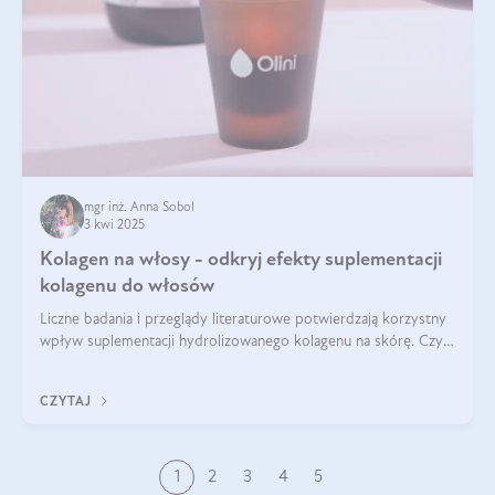
mgr inż. Anna Sobol
3 kwi 2025
Kolagen na włosy - odkryj efekty suplementacji
kolagenu do włosów
Liczne badania i przeglądy literaturowe potwierdzają korzystny
wpływ suplementacji hydrolizowanego kolagenu na skórę. Czy
tak samo jest w przypadku włosów?
CZYTAJ
1
2
3
4
5