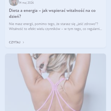
14 maj 2026
Dieta a energia – jak wspierać witalność na co
dzień?
Nie masz energii, pomimo tego, że starasz się „jeść zdrowo”?
Witalność to efekt wielu czynników – w tym tego, co regularnie
ląduje na talerzu. Zapotrzebowanie na składniki odżywcze różni
się w zależności od osoby
CZYTAJ