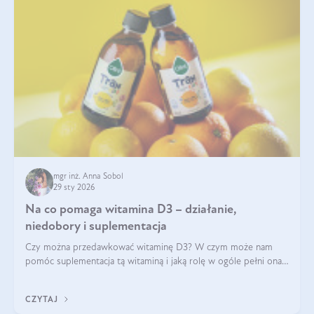
mgr inż. Anna Sobol
29 sty 2026
Na co pomaga witamina D3 – działanie,
niedobory i suplementacja
Czy można przedawkować witaminę D3? W czym może nam
pomóc suplementacja tą witaminą i jaką rolę w ogóle pełni ona
w naszym ciele? Powszechnie wiadomo, że jej przyjmowanie
zalecane jest jesienią i zimą, ale czy wiesz, dlaczego warto to
CZYTAJ
robić?