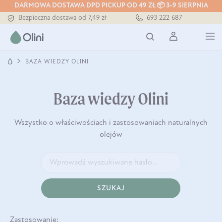
DARMOWA DOSTAWA DPD PICKUP OD 49 ZŁ 📦 3-9 SIERPNIA
Bezpieczna dostawa od 7,49 zł
693 222 687
Darmowa dostawa od 199 zł
Tłoczony zawsze na zimno
BAZA WIEDZY OLINI
Baza wiedzy Olini
Wszystko o właściwościach i zastosowaniach naturalnych
olejów
SZUKAJ
Zastosowanie: