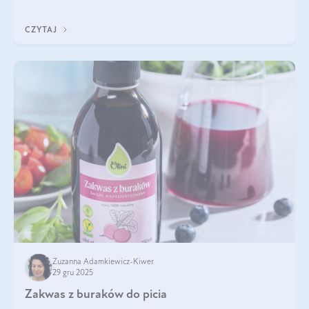
Wspierają zdrowie skóry i wzroku, odporność, prawidłową
krzepliwość krwi oraz mineralizację kości.
CZYTAJ
Zuzanna Adamkiewicz-Kiwer
29 gru 2025
Zakwas z buraków do picia