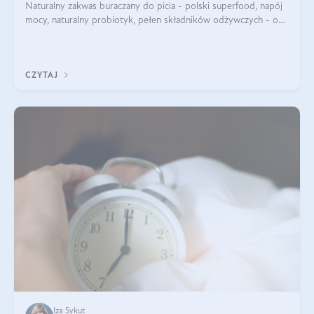
Naturalny zakwas buraczany do picia - polski superfood, napój
mocy, naturalny probiotyk, pełen składników odżywczych - o
zakwasie z buraka mówi się w samych superlatywach. Niektórzy
z Was usłyszeli o
CZYTAJ
Iza Sykut