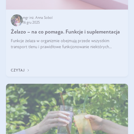
mgr inż. Anna Sobol
16 gru 2025
Żelazo – na co pomaga. Funkcje i suplementacja
Funkcje żelaza w organizmie obejmują przede wszystkim
transport tlenu i prawidłowe funkcjonowanie niektórych
enzymów. Żelazo odpowiada też za działanie układu
immunologicznego i nerwowego, szczególnie na wczesnym
etapie życia.
CZYTAJ