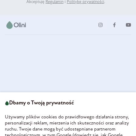
Akceptuję
Regulamin
i
Politykę prywatności
.
ul. Strzegomska 49
693 222 687
58-160 Świebodzice
Dbamy o Twoją prywatność
sklep@olini.pl
Polska
NIP 8860027066
Używamy plików cookies do prawidłowego działania strony,
REGON 890213034
personalizacji reklam, mierzenia ich skuteczności oraz analizy
ruchu. Twoje dane mogą być udostępniane partnerom
INFORMACJE
technologicznym, w tym Google (
dowiedz się, jak Google