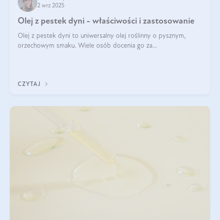
2 wrz 2025
Olej z pestek dyni - właściwości i zastosowanie
Olej z pestek dyni to uniwersalny olej roślinny o pysznym,
orzechowym smaku. Wiele osób docenia go za
wszechstronność, bo przydaje się zarówno w kuchni, jak i w
pielęgnacji. Często wykorzystuje się go
CZYTAJ