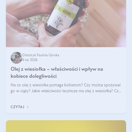
Dietetyk Paulina Górska
6 lut 2026
Olej z wiesiołka – właściwości i wpływ na
kobiece dolegliwości
Na co olej z wiesiołka pomaga kobietom? Czy można spożywać
go w ciąży? Jakie właściwości lecznicze ma olej z wiesiołka? Czy
jego skuteczność potwierdzają badania? Ile trzeba czekać na
efekty? Jaka jes
CZYTAJ