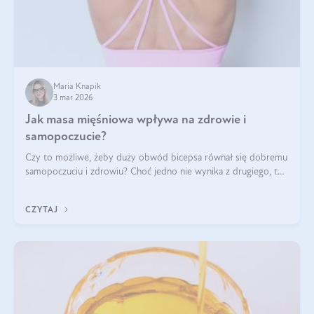
Maria Knapik
3 mar 2026
Jak masa mięśniowa wpływa na zdrowie i
samopoczucie?
Czy to możliwe, żeby duży obwód bicepsa równał się dobremu
samopoczuciu i zdrowiu? Choć jedno nie wynika z drugiego, to
jest między nimi powiązanie – masa mięśniowa może znacznie
poprawić jakość życia. W jaki sposób? W tym wpisie wszystko
CZYTAJ
wyjaśnimy.