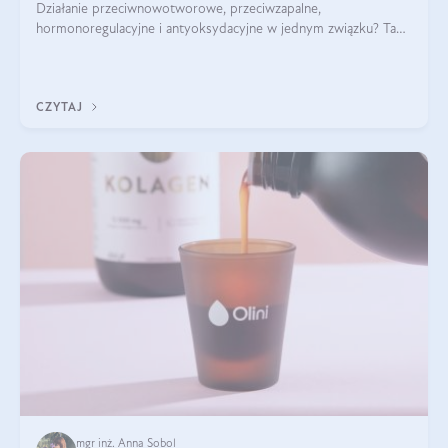
Działanie przeciwnowotworowe, przeciwzapalne,
hormonoregulacyjne i antyoksydacyjne w jednym związku? Tak
— to właśnie natura sezamolu, który obecny jest w oleju
sezamowym. Dowiedz się, dlaczego warto wprowadzić go do
swojej diety — być może to pierwsza ok
CZYTAJ
mgr inż. Anna Sobol