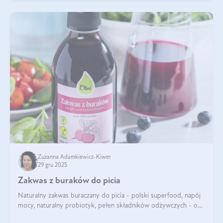
Zuzanna Adamkiewicz-Kiwer
29 gru 2025
Zakwas z buraków do picia
Naturalny zakwas buraczany do picia - polski superfood, napój
mocy, naturalny probiotyk, pełen składników odżywczych - o
zakwasie z buraka mówi się w samych superlatywach. Niektórzy