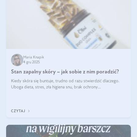
Maria Knapik
4 gru 2025
Stan zapalny skóry – jak sobie z nim poradzić?
Kiedy skóra się buntuje, trudno od razu stwierdzić dlaczego.
Uboga dieta, stres, zła higiena snu, brak ochrony
przeciwsłonecznej – powodów nasilenia stanów zapalnych może
być wiele. Jak poradzić sobie z ich przyczynami i skutkami?
CZYTAJ