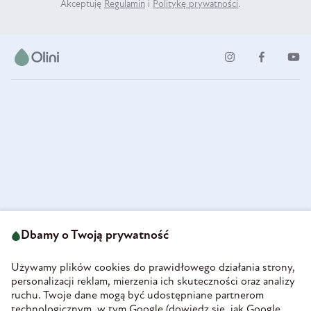
Akceptuję
Regulamin
i
Politykę prywatności
.
ul. Strzegomska 49
693 222 687
58-160 Świebodzice
Dbamy o Twoją prywatność
sklep@olini.pl
Polska
NIP 8860027066
Używamy plików cookies do prawidłowego działania strony,
REGON 890213034
personalizacji reklam, mierzenia ich skuteczności oraz analizy
ruchu. Twoje dane mogą być udostępniane partnerom
INFORMACJE
technologicznym, w tym Google (
dowiedz się, jak Google