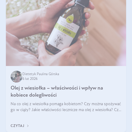
Dietetyk Paulina Górska
6 lut 2026
Olej z wiesiołka – właściwości i wpływ na
kobiece dolegliwości
Na co olej z wiesiołka pomaga kobietom? Czy można spożywać
go w ciąży? Jakie właściwości lecznicze ma olej z wiesiołka? Czy
jego skuteczność potwierdzają badania? Ile trzeba czekać na
efekty? Jaka jes
CZYTAJ