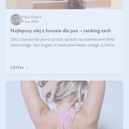
Maria Knapik
4 mar 2026
Najlepszy olej z łososia dla psa – ranking cech
Olej z łososia dla psa to prosty sposób na urozmaicenie diety
czworonoga. Jest bogaty w niezbędne kwasy omega-3, które
mogą pozytywnie wpłynąć na ogólną formę pupila. Na jakie
właściwości tego oleju rybiego warto w szczególności zwrócić
uwagę?
CZYTAJ