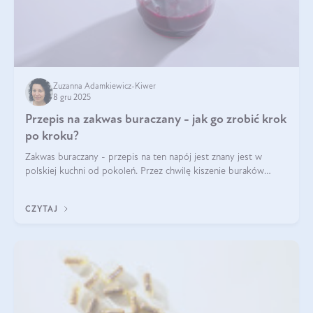
Zuzanna Adamkiewicz-Kiwer
8 gru 2025
Przepis na zakwas buraczany - jak go zrobić krok
po kroku?
Zakwas buraczany - przepis na ten napój jest znany jest w
polskiej kuchni od pokoleń. Przez chwilę kiszenie buraków
czerwonych zostało zapomniane, by w ostatnim czasie powrócić
na fali popularności na
CZYTAJ