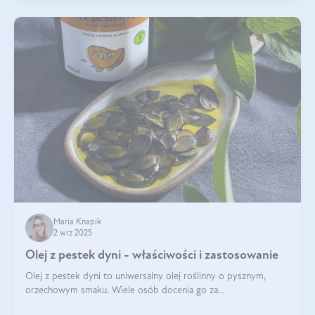
Maria Knapik
2 wrz 2025
Olej z pestek dyni - właściwości i zastosowanie
Olej z pestek dyni to uniwersalny olej roślinny o pysznym,
orzechowym smaku. Wiele osób docenia go za
wszechstronność, bo przydaje się zarówno w kuchni, jak i w