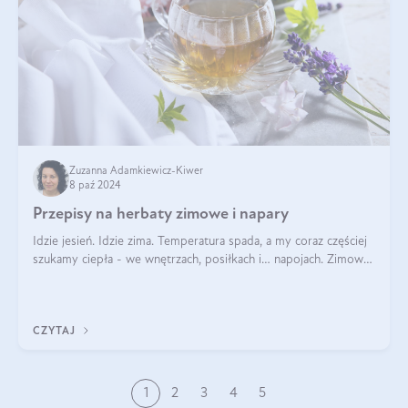
Zuzanna Adamkiewicz-Kiwer
8 paź 2024
Przepisy na herbaty zimowe i napary
Idzie jesień. Idzie zima. Temperatura spada, a my coraz częściej
szukamy ciepła - we wnętrzach, posiłkach i… napojach. Zimowe
herbaty to sposób na odporność, rozgrzewkę i ukojenie. Aby
delektować si
CZYTAJ
1
2
3
4
5