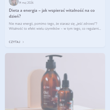
14 maj 2026
Dieta a energia – jak wspierać witalność na co
dzień?
Nie masz energii, pomimo tego, że starasz się „jeść zdrowo”?
Witalność to efekt wielu czynników – w tym tego, co regularnie
ląduje na talerzu. Zapotrzebowanie na składniki odżywcze różni
się w zależności od osoby
CZYTAJ