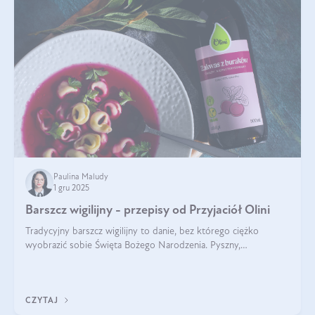
Paulina Maludy
1 gru 2025
Barszcz wigilijny - przepisy od Przyjaciół Olini
Tradycyjny barszcz wigilijny to danie, bez którego ciężko
wyobrazić sobie Święta Bożego Narodzenia. Pyszny,
aromatyczny, esencjonalny, pachnący grzybami, o pięknym
klarownym kolorze. W czym tkwi tajem
CZYTAJ