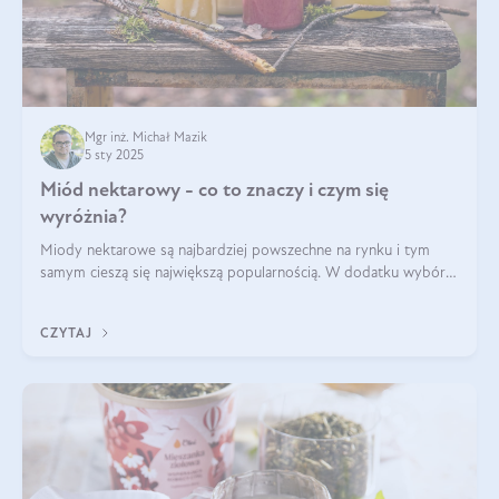
Mgr inż. Michał Mazik
5 sty 2025
Miód nektarowy - co to znaczy i czym się
wyróżnia?
Miody nektarowe są najbardziej powszechne na rynku i tym
samym cieszą się największą popularnością. W dodatku wybór
gatunków jest bardzo duży – od łagodnych i delikatnych
miodów akacjowych po intens
CZYTAJ