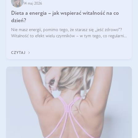
14 maj 2026
Dieta a energia – jak wspierać witalność na co
dzień?
Nie masz energii, pomimo tego, że starasz się „jeść zdrowo”?
Witalność to efekt wielu czynników – w tym tego, co regularnie
ląduje na talerzu. Zapotrzebowanie na składniki odżywcze różni
się w zależności od osoby
CZYTAJ