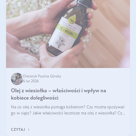
Dietetyk Paulina Górska
6 lut 2026
Olej z wiesiołka – właściwości i wpływ na
kobiece dolegliwości
Na co olej z wiesiołka pomaga kobietom? Czy można spożywać
go w ciąży? Jakie właściwości lecznicze ma olej z wiesiołka? Czy
jego skuteczność potwierdzają badania? Ile trzeba czekać na
efekty? Jaka jes
CZYTAJ