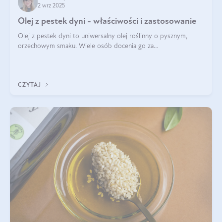
2 wrz 2025
Olej z pestek dyni - właściwości i zastosowanie
Olej z pestek dyni to uniwersalny olej roślinny o pysznym,
orzechowym smaku. Wiele osób docenia go za
wszechstronność, bo przydaje się zarówno w kuchni, jak i w
pielęgnacji. Często wykorzystuje się go
CZYTAJ