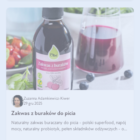
Zuzanna Adamkiewicz-Kiwer
29 gru 2025
Zakwas z buraków do picia
Naturalny zakwas buraczany do picia - polski superfood, napój
mocy, naturalny probiotyk, pełen składników odżywczych - o
zakwasie z buraka mówi się w samych superlatywach. Niektórzy