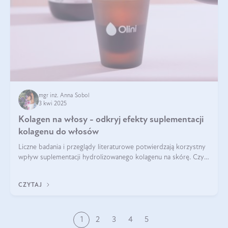
mgr inż. Anna Sobol
3 kwi 2025
Kolagen na włosy - odkryj efekty suplementacji
kolagenu do włosów
Liczne badania i przeglądy literaturowe potwierdzają korzystny
wpływ suplementacji hydrolizowanego kolagenu na skórę. Czy
tak samo jest w przypadku włosów?
CZYTAJ
1
2
3
4
5