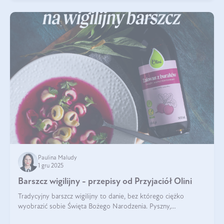
Paulina Maludy
1 gru 2025
Barszcz wigilijny - przepisy od Przyjaciół Olini
Tradycyjny barszcz wigilijny to danie, bez którego ciężko
wyobrazić sobie Święta Bożego Narodzenia. Pyszny,
aromatyczny, esencjonalny, pachnący grzybami, o pięknym