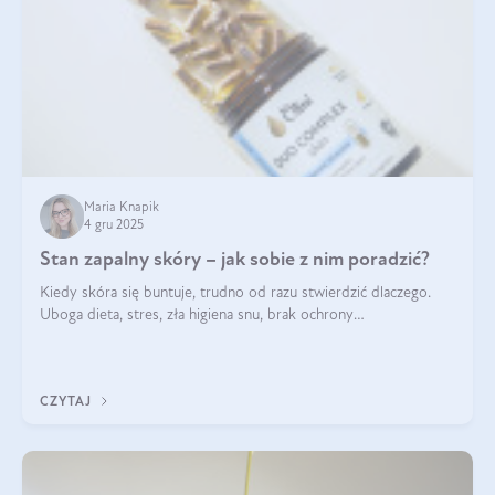
Maria Knapik
4 gru 2025
Stan zapalny skóry – jak sobie z nim poradzić?
Kiedy skóra się buntuje, trudno od razu stwierdzić dlaczego.
Uboga dieta, stres, zła higiena snu, brak ochrony
przeciwsłonecznej – powodów nasilenia stanów zapalnych może
być wiele. Jak poradzić sobie z ich przyczynami i skutkami?
CZYTAJ