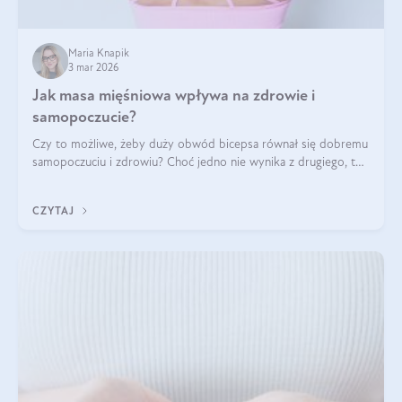
Maria Knapik
3 mar 2026
Jak masa mięśniowa wpływa na zdrowie i
samopoczucie?
Czy to możliwe, żeby duży obwód bicepsa równał się dobremu
samopoczuciu i zdrowiu? Choć jedno nie wynika z drugiego, to
jest między nimi powiązanie – masa mięśniowa może znacznie
poprawić jakość życia. W jaki sposób? W tym wpisie wszystko
CZYTAJ
wyjaśnimy.