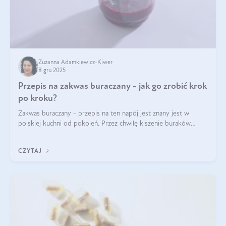
Zuzanna Adamkiewicz-Kiwer
8 gru 2025
Przepis na zakwas buraczany - jak go zrobić krok
po kroku?
Zakwas buraczany - przepis na ten napój jest znany jest w
polskiej kuchni od pokoleń. Przez chwilę kiszenie buraków
czerwonych zostało zapomniane, by w ostatnim czasie powrócić
na fali popularności na
CZYTAJ