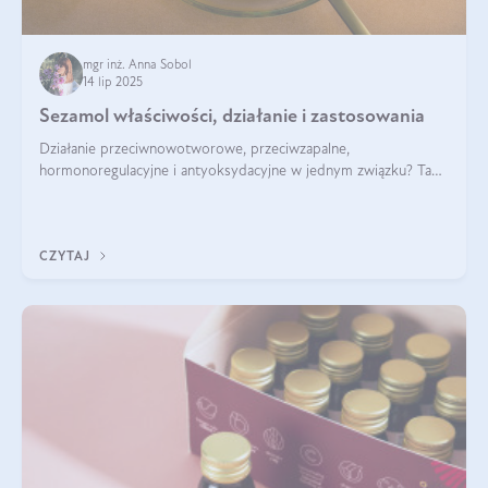
mgr inż. Anna Sobol
14 lip 2025
Sezamol właściwości, działanie i zastosowania
Działanie przeciwnowotworowe, przeciwzapalne,
hormonoregulacyjne i antyoksydacyjne w jednym związku? Tak
— to właśnie natura sezamolu, który obecny jest w oleju
sezamowym. Dowiedz się, dlaczego warto wprowadzić go do
swojej diety — być może to pierwsza ok
CZYTAJ