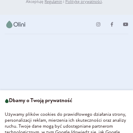
Akceptuję
Regulamin
i
Politykę prywatności
.
ul. Strzegomska 49
693 222 687
58-160 Świebodzice
Dbamy o Twoją prywatność
sklep@olini.pl
Polska
NIP 8860027066
Używamy plików cookies do prawidłowego działania strony,
REGON 890213034
personalizacji reklam, mierzenia ich skuteczności oraz analizy
ruchu. Twoje dane mogą być udostępniane partnerom
INFORMACJE
technologicznym, w tym Google (
dowiedz się, jak Google