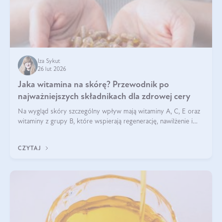
Iza Sykut
26 lut 2026
Jaka witamina na skórę? Przewodnik po
najważniejszych składnikach dla zdrowej cery
Na wygląd skóry szczególny wpływ mają witaminy A, C, E oraz
witaminy z grupy B, które wspierają regenerację, nawilżenie i
ochronę przed stresem oksydacyjnym. Odpowiednia podaż
tych witamin wspiera elastyczność skóry i jej naturalny blask.
CZYTAJ