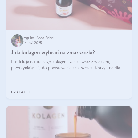
mgr inż. Anna Sobol
14 kwi 2025
Jaki kolagen wybrać na zmarszczki?
Produkcja naturalnego kolagenu zanika wraz z wiekiem,
przyczyniając się do powstawania zmarszczek. Korzystne dla
skóry efekty stosowania kolagenu w formie preparatów
doustnych potwierdzone zostały przez badania naukowe.
CZYTAJ