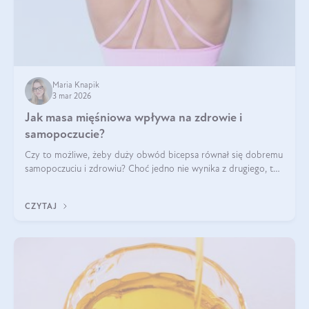
Maria Knapik
3 mar 2026
Jak masa mięśniowa wpływa na zdrowie i
samopoczucie?
Czy to możliwe, żeby duży obwód bicepsa równał się dobremu
samopoczuciu i zdrowiu? Choć jedno nie wynika z drugiego, to
jest między nimi powiązanie – masa mięśniowa może znacznie
poprawić jakość życia. W jaki sposób? W tym wpisie wszystko
CZYTAJ
wyjaśnimy.