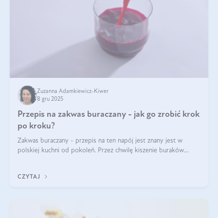
Zuzanna Adamkiewicz-Kiwer
8 gru 2025
Przepis na zakwas buraczany - jak go zrobić krok
po kroku?
Zakwas buraczany - przepis na ten napój jest znany jest w
polskiej kuchni od pokoleń. Przez chwilę kiszenie buraków
czerwonych zostało zapomniane, by w ostatnim czasie powrócić
na fali popularności na
CZYTAJ