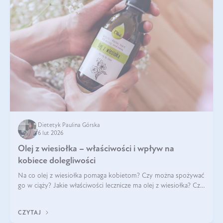
Dietetyk Paulina Górska
6 lut 2026
Olej z wiesiołka – właściwości i wpływ na
kobiece dolegliwości
Na co olej z wiesiołka pomaga kobietom? Czy można spożywać
go w ciąży? Jakie właściwości lecznicze ma olej z wiesiołka? Czy
jego skuteczność potwierdzają badania? Ile trzeba czekać na
efekty? Jaka jes
CZYTAJ