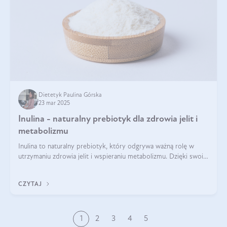
Dietetyk Paulina Górska
23 mar 2025
Inulina - naturalny prebiotyk dla zdrowia jelit i
metabolizmu
Inulina to naturalny prebiotyk, który odgrywa ważną rolę w
utrzymaniu zdrowia jelit i wspieraniu metabolizmu. Dzięki swoim
właściwościom wspomaga rozwój dobroczynnych bakterii
jelitowych, co ma pozy
CZYTAJ
1
2
3
4
5