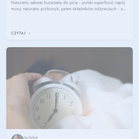
Naturalny zakwas buraczany do picia - polski superfood, napój
mocy, naturalny probiotyk, pełen składników odżywczych - o
zakwasie z buraka mówi się w samych superlatywach. Niektórzy
z Was usłyszeli o
CZYTAJ
Iza Sykut