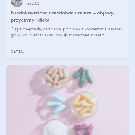
11 cze 2026
Niedokrwistość z niedoboru żelaza – objawy,
przyczyny i dieta
Ciągłe zmęczenie, osłabienie, problemy z koncentracją, zawroty
głowy czy bladość skóry bywają tłumaczone stresem,
przepracowaniem lub niedoborem snu. Tymczasem ich
przyczyną może być niedokrwistość z niedoboru żelaza.
CZYTAJ