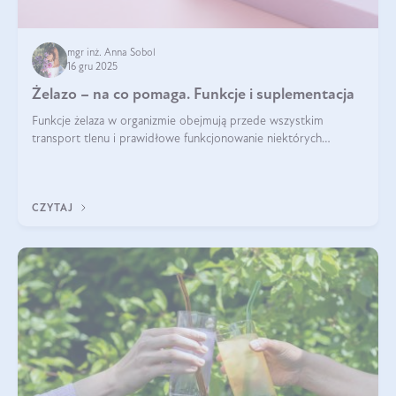
mgr inż. Anna Sobol
16 gru 2025
Żelazo – na co pomaga. Funkcje i suplementacja
Funkcje żelaza w organizmie obejmują przede wszystkim
transport tlenu i prawidłowe funkcjonowanie niektórych
enzymów. Żelazo odpowiada też za działanie układu
immunologicznego i nerwowego, szczególnie na wczesnym
etapie życia.
CZYTAJ