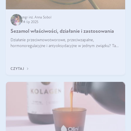
mgr inż. Anna Sobol
14 lip 2025
Sezamol właściwości, działanie i zastosowania
Działanie przeciwnowotworowe, przeciwzapalne,
hormonoregulacyjne i antyoksydacyjne w jednym związku? Tak
— to właśnie natura sezamolu, który obecny jest w oleju
sezamowym. Dowiedz się, dlaczego warto wprowadzić go do
swojej diety — być może to pierwsza ok
CZYTAJ