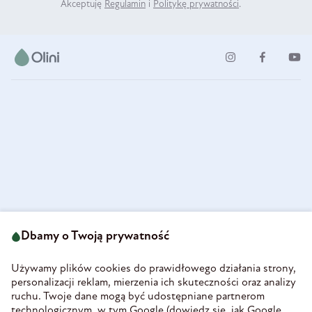
Akceptuję
Regulamin
i
Politykę prywatności
.
ul. Strzegomska 49
693 222 687
58-160 Świebodzice
Dbamy o Twoją prywatność
sklep@olini.pl
Polska
NIP 8860027066
Używamy plików cookies do prawidłowego działania strony,
REGON 890213034
personalizacji reklam, mierzenia ich skuteczności oraz analizy
ruchu. Twoje dane mogą być udostępniane partnerom
INFORMACJE
technologicznym, w tym Google (
dowiedz się, jak Google