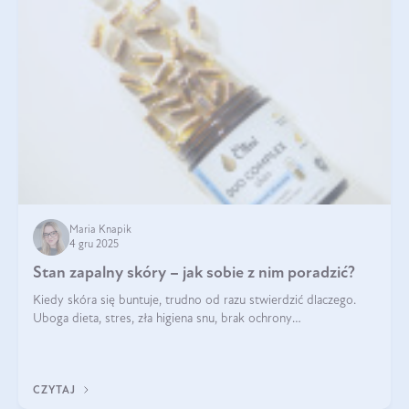
Maria Knapik
4 gru 2025
Stan zapalny skóry – jak sobie z nim poradzić?
Kiedy skóra się buntuje, trudno od razu stwierdzić dlaczego.
Uboga dieta, stres, zła higiena snu, brak ochrony
przeciwsłonecznej – powodów nasilenia stanów zapalnych może
być wiele. Jak poradzić sobie z ich przyczynami i skutkami?
CZYTAJ