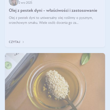
2 wrz 2025
Olej z pestek dyni - właściwości i zastosowanie
Olej z pestek dyni to uniwersalny olej roślinny o pysznym,
orzechowym smaku. Wiele osób docenia go za
wszechstronność, bo przydaje się zarówno w kuchni, jak i w
pielęgnacji. Często wykorzystuje się go
CZYTAJ