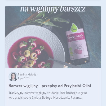
Paulina Maludy
1 gru 2025
Barszcz wigilijny - przepisy od Przyjaciół Olini
Tradycyjny barszcz wigilijny to danie, bez którego ciężko
wyobrazić sobie Święta Bożego Narodzenia. Pyszny,
aromatyczny, esencjonalny, pachnący grzybami, o pięknym