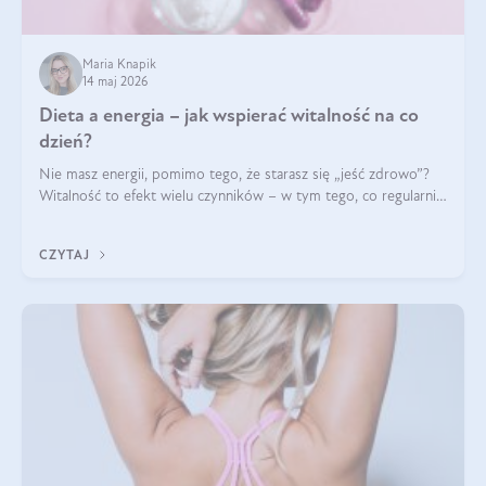
Maria Knapik
14 maj 2026
Dieta a energia – jak wspierać witalność na co
dzień?
Nie masz energii, pomimo tego, że starasz się „jeść zdrowo”?
Witalność to efekt wielu czynników – w tym tego, co regularnie
ląduje na talerzu. Zapotrzebowanie na składniki odżywcze różni
się w zależności od osoby
CZYTAJ