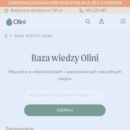
DARMOWA DOSTAWA DPD PICKUP OD 49 ZŁ 📦 3-9 SIERPNIA
Tłoczony zawsze na zimno
Bezpieczna dostawa od 7,49 zł
693 222 687
Darmowa dostawa od 199 zł
Tłoczony zawsze na zimno
BAZA WIEDZY OLINI
Baza wiedzy Olini
Wszystko o właściwościach i zastosowaniach naturalnych
olejów
SZUKAJ
Zastosowanie: