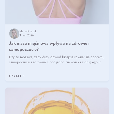
Maria Knapik
3 mar 2026
Jak masa mięśniowa wpływa na zdrowie i
samopoczucie?
Czy to możliwe, żeby duży obwód bicepsa równał się dobremu
samopoczuciu i zdrowiu? Choć jedno nie wynika z drugiego, to
jest między nimi powiązanie – masa mięśniowa może znacznie
poprawić jakość życia. W jaki sposób? W tym wpisie wszystko
CZYTAJ
wyjaśnimy.