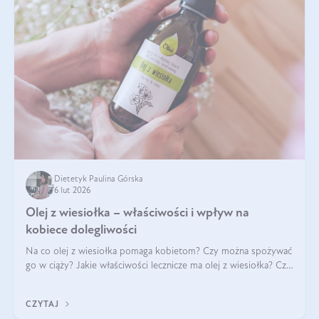
Dietetyk Paulina Górska
6 lut 2026
Olej z wiesiołka – właściwości i wpływ na
kobiece dolegliwości
Na co olej z wiesiołka pomaga kobietom? Czy można spożywać
go w ciąży? Jakie właściwości lecznicze ma olej z wiesiołka? Czy
jego skuteczność potwierdzają badania? Ile trzeba czekać na
efekty? Jaka jes
CZYTAJ