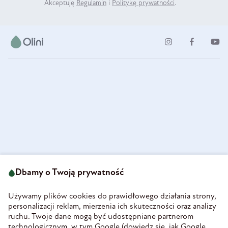
Akceptuję
Regulamin
i
Politykę prywatności
.
ul. Strzegomska 49
693 222 687
58-160 Świebodzice
Dbamy o Twoją prywatność
sklep@olini.pl
Polska
NIP 8860027066
Używamy plików cookies do prawidłowego działania strony,
REGON 890213034
personalizacji reklam, mierzenia ich skuteczności oraz analizy
ruchu. Twoje dane mogą być udostępniane partnerom
INFORMACJE
technologicznym, w tym Google (
dowiedz się, jak Google