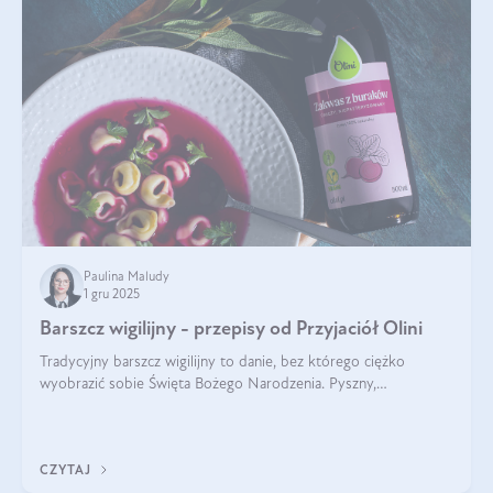
Paulina Maludy
1 gru 2025
Barszcz wigilijny - przepisy od Przyjaciół Olini
Tradycyjny barszcz wigilijny to danie, bez którego ciężko
wyobrazić sobie Święta Bożego Narodzenia. Pyszny,
aromatyczny, esencjonalny, pachnący grzybami, o pięknym
klarownym kolorze. W czym tkwi tajem
CZYTAJ