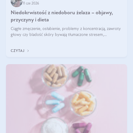
11 cze 2026
Niedokrwistość z niedoboru żelaza – objawy,
przyczyny i dieta
Ciągłe zmęczenie, osłabienie, problemy z koncentracją, zawroty
głowy czy bladość skóry bywają tłumaczone stresem,
przepracowaniem lub niedoborem snu. Tymczasem ich
przyczyną może być niedokrwistość z niedoboru żelaza.
CZYTAJ