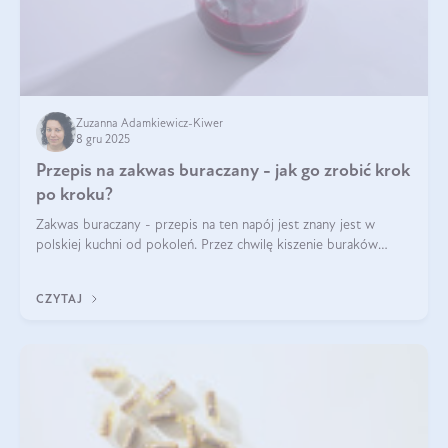
Zuzanna Adamkiewicz-Kiwer
8 gru 2025
Przepis na zakwas buraczany - jak go zrobić krok
po kroku?
Zakwas buraczany - przepis na ten napój jest znany jest w
polskiej kuchni od pokoleń. Przez chwilę kiszenie buraków
czerwonych zostało zapomniane, by w ostatnim czasie powrócić
na fali popularności na
CZYTAJ