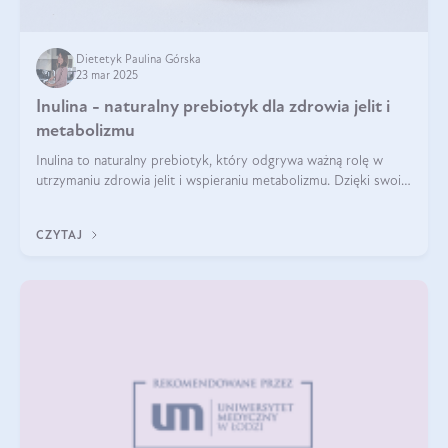
Dietetyk Paulina Górska
23 mar 2025
Inulina - naturalny prebiotyk dla zdrowia jelit i
metabolizmu
Inulina to naturalny prebiotyk, który odgrywa ważną rolę w
utrzymaniu zdrowia jelit i wspieraniu metabolizmu. Dzięki swoim
właściwościom wspomaga rozwój dobroczynnych bakterii
jelitowych, co ma pozy
CZYTAJ