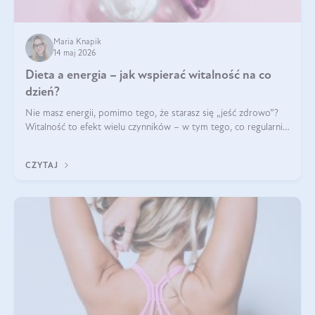
Maria Knapik
14 maj 2026
Dieta a energia – jak wspierać witalność na co
dzień?
Nie masz energii, pomimo tego, że starasz się „jeść zdrowo”?
Witalność to efekt wielu czynników – w tym tego, co regularnie
ląduje na talerzu. Zapotrzebowanie na składniki odżywcze różni
się w zależności od osoby
CZYTAJ