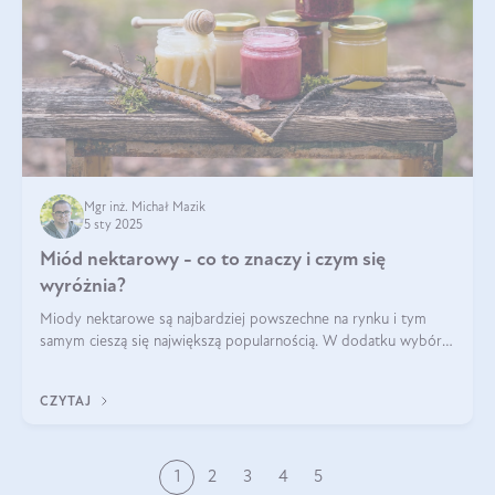
Mgr inż. Michał Mazik
5 sty 2025
Miód nektarowy - co to znaczy i czym się
wyróżnia?
Miody nektarowe są najbardziej powszechne na rynku i tym
samym cieszą się największą popularnością. W dodatku wybór
gatunków jest bardzo duży – od łagodnych i delikatnych
miodów akacjowych po intens
CZYTAJ
1
2
3
4
5