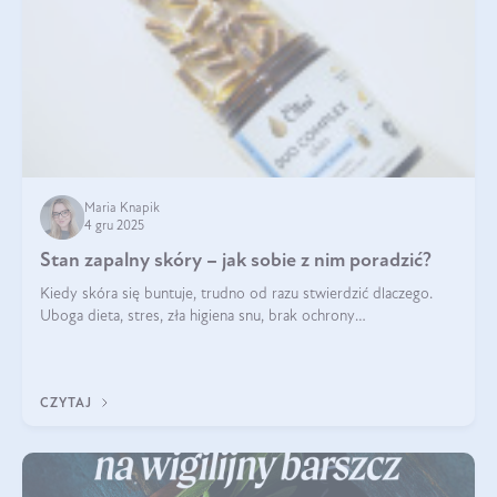
Maria Knapik
4 gru 2025
Stan zapalny skóry – jak sobie z nim poradzić?
Kiedy skóra się buntuje, trudno od razu stwierdzić dlaczego.
Uboga dieta, stres, zła higiena snu, brak ochrony
przeciwsłonecznej – powodów nasilenia stanów zapalnych może
być wiele. Jak poradzić sobie z ich przyczynami i skutkami?
CZYTAJ