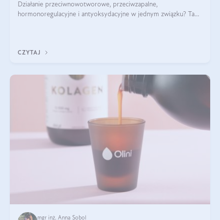
Działanie przeciwnowotworowe, przeciwzapalne,
hormonoregulacyjne i antyoksydacyjne w jednym związku? Tak
— to właśnie natura sezamolu, który obecny jest w oleju
sezamowym. Dowiedz się, dlaczego warto wprowadzić go do
swojej diety — być może to pierwsza ok
CZYTAJ
mgr inż. Anna Sobol