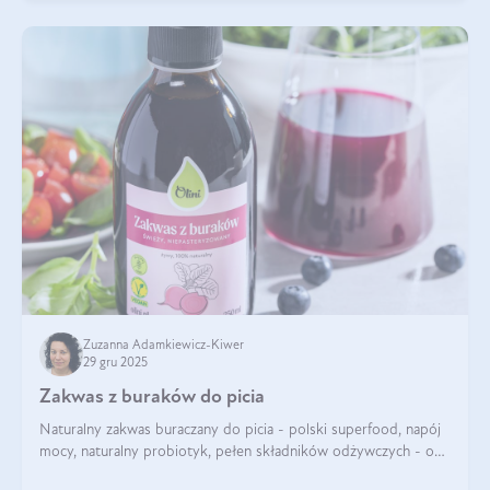
Zuzanna Adamkiewicz-Kiwer
29 gru 2025
Zakwas z buraków do picia
Naturalny zakwas buraczany do picia - polski superfood, napój
mocy, naturalny probiotyk, pełen składników odżywczych - o
zakwasie z buraka mówi się w samych superlatywach. Niektórzy