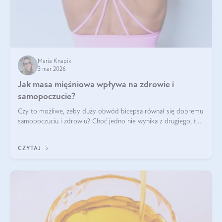
Maria Knapik
3 mar 2026
Jak masa mięśniowa wpływa na zdrowie i
samopoczucie?
Czy to możliwe, żeby duży obwód bicepsa równał się dobremu
samopoczuciu i zdrowiu? Choć jedno nie wynika z drugiego, to
jest między nimi powiązanie – masa mięśniowa może znacznie
poprawić jakość życia. W jaki sposób? W tym wpisie wszystko
CZYTAJ
wyjaśnimy.