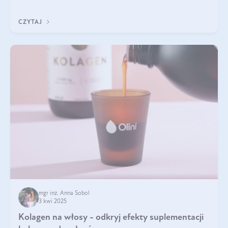
sezamowym. Dowiedz się, dlaczego warto wprowadzić go do
swojej diety — być może to pierwsza ok
CZYTAJ
mgr inż. Anna Sobol
3 kwi 2025
Kolagen na włosy - odkryj efekty suplementacji