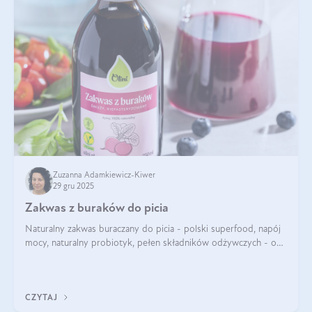
Zuzanna Adamkiewicz-Kiwer
29 gru 2025
Zakwas z buraków do picia
Naturalny zakwas buraczany do picia - polski superfood, napój
mocy, naturalny probiotyk, pełen składników odżywczych - o
zakwasie z buraka mówi się w samych superlatywach. Niektórzy
z Was usłyszeli o
CZYTAJ