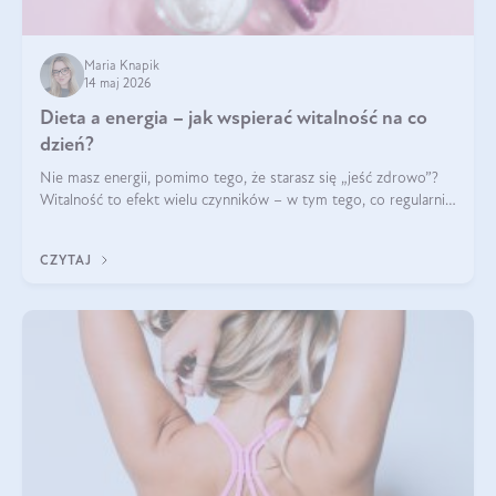
Maria Knapik
14 maj 2026
Dieta a energia – jak wspierać witalność na co
dzień?
Nie masz energii, pomimo tego, że starasz się „jeść zdrowo”?
Witalność to efekt wielu czynników – w tym tego, co regularnie
ląduje na talerzu. Zapotrzebowanie na składniki odżywcze różni
się w zależności od osoby
CZYTAJ