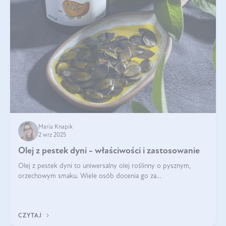
Maria Knapik
2 wrz 2025
Olej z pestek dyni - właściwości i zastosowanie
Olej z pestek dyni to uniwersalny olej roślinny o pysznym,
orzechowym smaku. Wiele osób docenia go za
wszechstronność, bo przydaje się zarówno w kuchni, jak i w
pielęgnacji. Często wykorzystuje się go
CZYTAJ