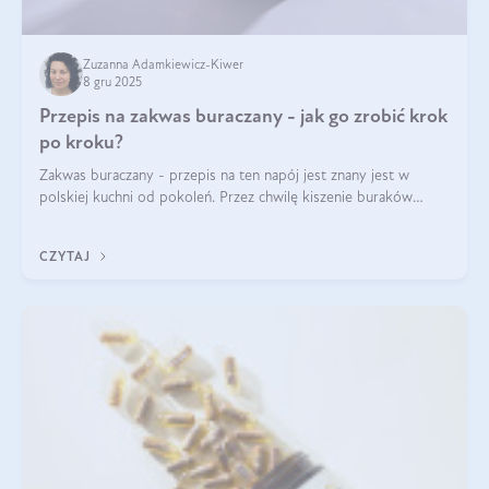
Zuzanna Adamkiewicz-Kiwer
8 gru 2025
Przepis na zakwas buraczany - jak go zrobić krok
po kroku?
Zakwas buraczany - przepis na ten napój jest znany jest w
polskiej kuchni od pokoleń. Przez chwilę kiszenie buraków
czerwonych zostało zapomniane, by w ostatnim czasie powrócić
na fali popularności na
CZYTAJ