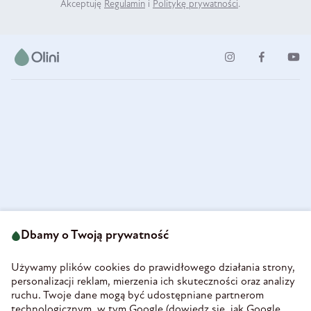
Akceptuję
Regulamin
i
Politykę prywatności
.
ul. Strzegomska 49
693 222 687
58-160 Świebodzice
Dbamy o Twoją prywatność
sklep@olini.pl
Polska
NIP 8860027066
Używamy plików cookies do prawidłowego działania strony,
REGON 890213034
personalizacji reklam, mierzenia ich skuteczności oraz analizy
ruchu. Twoje dane mogą być udostępniane partnerom
INFORMACJE
technologicznym, w tym Google (
dowiedz się, jak Google