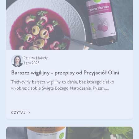
Paulina Maludy
1 gru 2025
Barszcz wigilijny - przepisy od Przyjaciół Olini
Tradycyjny barszcz wigilijny to danie, bez którego ciężko
wyobrazić sobie Święta Bożego Narodzenia. Pyszny,
aromatyczny, esencjonalny, pachnący grzybami, o pięknym
klarownym kolorze. W czym tkwi tajem
CZYTAJ