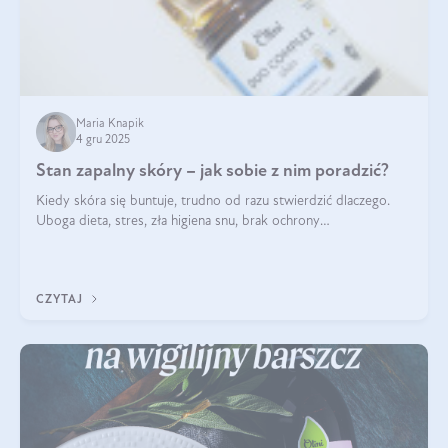
Maria Knapik
4 gru 2025
Stan zapalny skóry – jak sobie z nim poradzić?
Kiedy skóra się buntuje, trudno od razu stwierdzić dlaczego.
Uboga dieta, stres, zła higiena snu, brak ochrony
przeciwsłonecznej – powodów nasilenia stanów zapalnych może
być wiele. Jak poradzić sobie z ich przyczynami i skutkami?
CZYTAJ