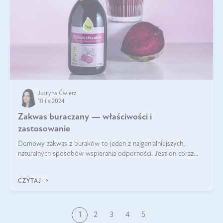
Justyna Ćwierz
10 lis 2024
Zakwas buraczany — właściwości i
zastosowanie
Domowy zakwas z buraków to jeden z najgenialniejszych,
naturalnych sposobów wspierania odporności. Jest on coraz
częstszym elementem diety wielu z Was. Naturalny zakwas
buraczany zachowuje pełnię sw
CZYTAJ
1
2
3
4
5