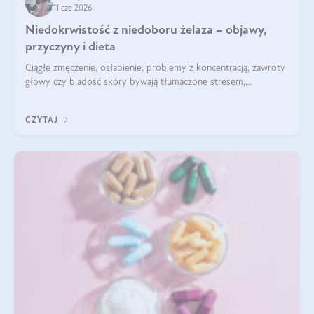
11 cze 2026
Niedokrwistość z niedoboru żelaza – objawy,
przyczyny i dieta
Ciągłe zmęczenie, osłabienie, problemy z koncentracją, zawroty
głowy czy bladość skóry bywają tłumaczone stresem,
przepracowaniem lub niedoborem snu. Tymczasem ich
przyczyną może być niedokrwistość z niedoboru żelaza.
CZYTAJ