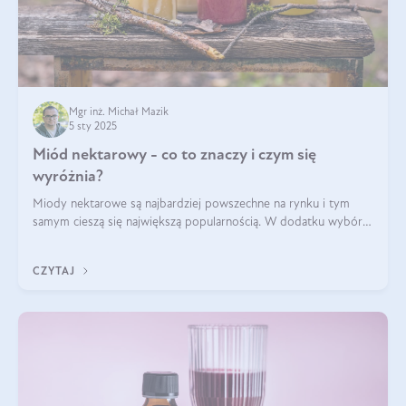
Mgr inż. Michał Mazik
5 sty 2025
Miód nektarowy - co to znaczy i czym się
wyróżnia?
Miody nektarowe są najbardziej powszechne na rynku i tym
samym cieszą się największą popularnością. W dodatku wybór
gatunków jest bardzo duży – od łagodnych i delikatnych
miodów akacjowych po intens
CZYTAJ