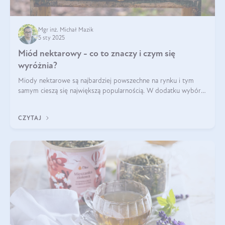
Mgr inż. Michał Mazik
5 sty 2025
Miód nektarowy - co to znaczy i czym się
wyróżnia?
Miody nektarowe są najbardziej powszechne na rynku i tym
samym cieszą się największą popularnością. W dodatku wybór
gatunków jest bardzo duży – od łagodnych i delikatnych
miodów akacjowych po intens
CZYTAJ