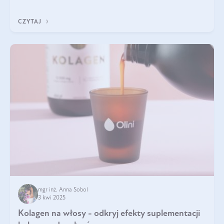
sezamowym. Dowiedz się, dlaczego warto wprowadzić go do
swojej diety — być może to pierwsza ok
CZYTAJ
mgr inż. Anna Sobol
3 kwi 2025
Kolagen na włosy - odkryj efekty suplementacji