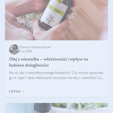
Dietetyk Paulina Górska
6 lut 2026
Olej z wiesiołka – właściwości i wpływ na
kobiece dolegliwości
Na co olej z wiesiołka pomaga kobietom? Czy można spożywać
go w ciąży? Jakie właściwości lecznicze ma olej z wiesiołka? Czy
jego skuteczność potwierdzają badania? Ile trzeba czekać na
efekty? Jaka jes
CZYTAJ