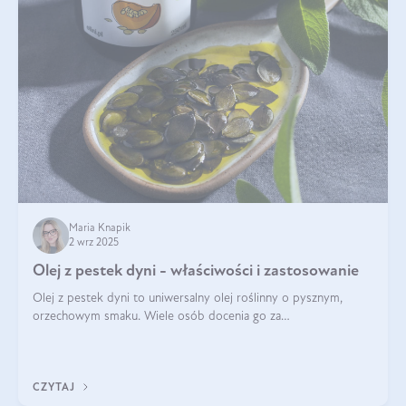
Maria Knapik
2 wrz 2025
Olej z pestek dyni - właściwości i zastosowanie
Olej z pestek dyni to uniwersalny olej roślinny o pysznym,
orzechowym smaku. Wiele osób docenia go za
wszechstronność, bo przydaje się zarówno w kuchni, jak i w
pielęgnacji. Często wykorzystuje się go
CZYTAJ