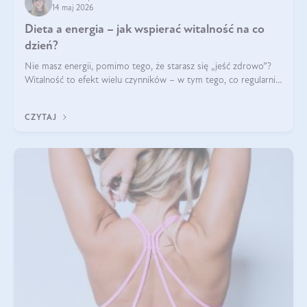
14 maj 2026
Dieta a energia – jak wspierać witalność na co
dzień?
Nie masz energii, pomimo tego, że starasz się „jeść zdrowo”?
Witalność to efekt wielu czynników – w tym tego, co regularnie
ląduje na talerzu. Zapotrzebowanie na składniki odżywcze różni
się w zależności od osoby
CZYTAJ