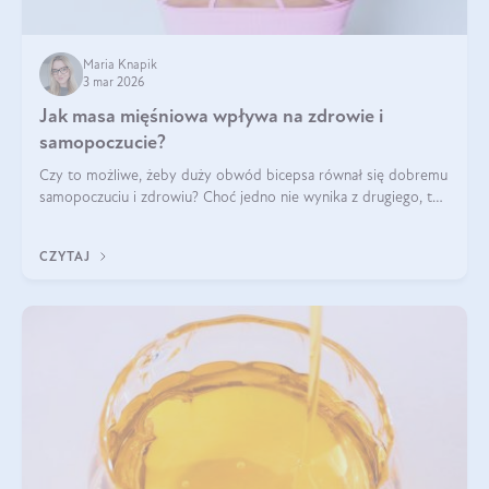
Maria Knapik
3 mar 2026
Jak masa mięśniowa wpływa na zdrowie i
samopoczucie?
Czy to możliwe, żeby duży obwód bicepsa równał się dobremu
samopoczuciu i zdrowiu? Choć jedno nie wynika z drugiego, to
jest między nimi powiązanie – masa mięśniowa może znacznie
poprawić jakość życia. W jaki sposób? W tym wpisie wszystko
CZYTAJ
wyjaśnimy.