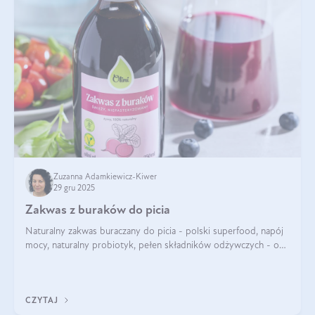
Zuzanna Adamkiewicz-Kiwer
29 gru 2025
Zakwas z buraków do picia
Naturalny zakwas buraczany do picia - polski superfood, napój
mocy, naturalny probiotyk, pełen składników odżywczych - o
zakwasie z buraka mówi się w samych superlatywach. Niektórzy
z Was usłyszeli o
CZYTAJ