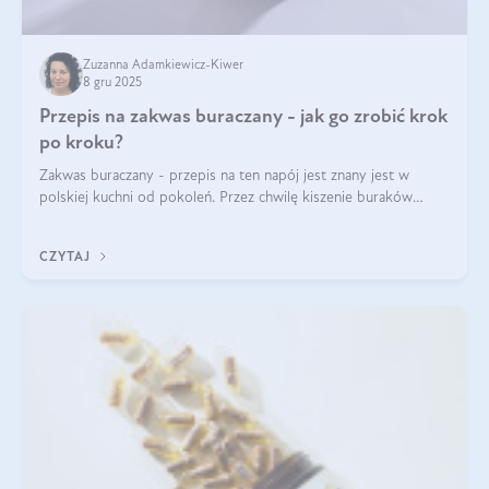
Zuzanna Adamkiewicz-Kiwer
8 gru 2025
Przepis na zakwas buraczany - jak go zrobić krok
po kroku?
Zakwas buraczany - przepis na ten napój jest znany jest w
polskiej kuchni od pokoleń. Przez chwilę kiszenie buraków
czerwonych zostało zapomniane, by w ostatnim czasie powrócić
na fali popularności na
CZYTAJ