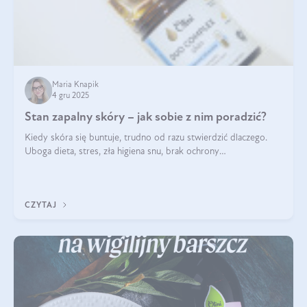
Maria Knapik
4 gru 2025
Stan zapalny skóry – jak sobie z nim poradzić?
Kiedy skóra się buntuje, trudno od razu stwierdzić dlaczego.
Uboga dieta, stres, zła higiena snu, brak ochrony
przeciwsłonecznej – powodów nasilenia stanów zapalnych może
być wiele. Jak poradzić sobie z ich przyczynami i skutkami?
CZYTAJ