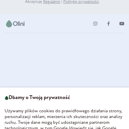
Akceptuję
Regulamin
i
Politykę prywatności
.
ul. Strzegomska 49
693 222 687
58-160 Świebodzice
Dbamy o Twoją prywatność
sklep@olini.pl
Polska
NIP 8860027066
Używamy plików cookies do prawidłowego działania strony,
REGON 890213034
personalizacji reklam, mierzenia ich skuteczności oraz analizy
ruchu. Twoje dane mogą być udostępniane partnerom
INFORMACJE
technologicznym, w tym Google (
dowiedz się, jak Google