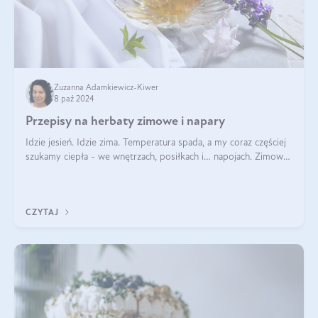
Zuzanna Adamkiewicz-Kiwer
8 paź 2024
Przepisy na herbaty zimowe i napary
Idzie jesień. Idzie zima. Temperatura spada, a my coraz częściej
szukamy ciepła - we wnętrzach, posiłkach i… napojach. Zimowe
herbaty to sposób na odporność, rozgrzewkę i ukojenie. Aby
delektować si
CZYTAJ