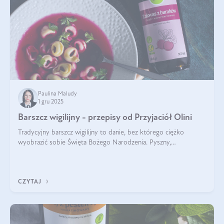
Paulina Maludy
1 gru 2025
Barszcz wigilijny - przepisy od Przyjaciół Olini
Tradycyjny barszcz wigilijny to danie, bez którego ciężko
wyobrazić sobie Święta Bożego Narodzenia. Pyszny,
aromatyczny, esencjonalny, pachnący grzybami, o pięknym
klarownym kolorze. W czym tkwi tajem
CZYTAJ