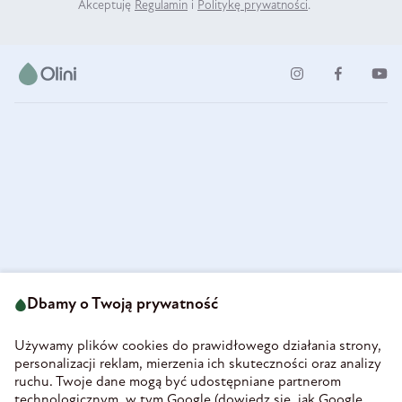
Akceptuję
Regulamin
i
Politykę prywatności
.
ul. Strzegomska 49
693 222 687
58-160 Świebodzice
Dbamy o Twoją prywatność
sklep@olini.pl
Polska
NIP 8860027066
Używamy plików cookies do prawidłowego działania strony,
REGON 890213034
personalizacji reklam, mierzenia ich skuteczności oraz analizy
ruchu. Twoje dane mogą być udostępniane partnerom
INFORMACJE
technologicznym, w tym Google (
dowiedz się, jak Google