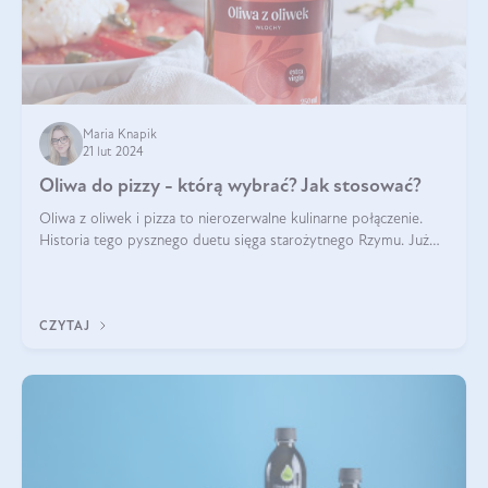
Maria Knapik
21 lut 2024
Oliwa do pizzy - którą wybrać? Jak stosować?
Oliwa z oliwek i pizza to nierozerwalne kulinarne połączenie.
Historia tego pysznego duetu sięga starożytnego Rzymu. Już
wtedy wypieki na cienkim cieście były popularnym elementem
menu, a oliwa stan
CZYTAJ