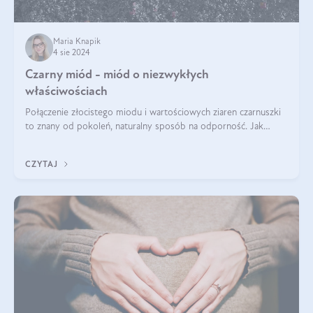
Maria Knapik
4 sie 2024
Czarny miód - miód o niezwykłych
właściwościach
Połączenie złocistego miodu i wartościowych ziaren czarnuszki
to znany od pokoleń, naturalny sposób na odporność. Jak
smakuje czarny miód? Z czego jest zrobiony? Do czego można
go wykorzystać? Wszys
CZYTAJ