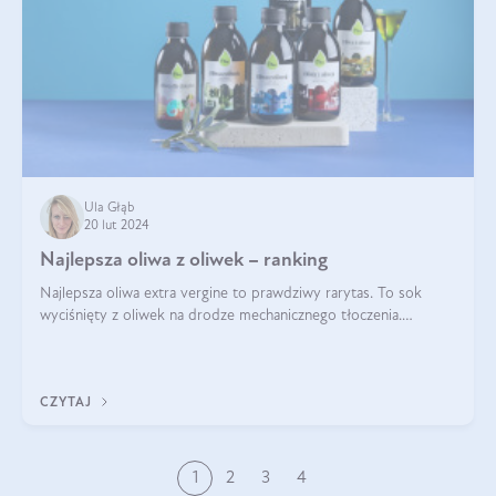
Ula Głąb
20 lut 2024
Najlepsza oliwa z oliwek – ranking
Najlepsza oliwa extra vergine to prawdziwy rarytas. To sok
wyciśnięty z oliwek na drodze mechanicznego tłoczenia.
Pochodzenie oliwy, proces produkcji, doświadczenie
pracowników, gleba, temperatura, sł
CZYTAJ
1
2
3
4