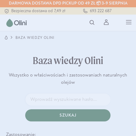
DARMOWA DOSTAWA DPD PICKUP OD 49 ZŁ 📦 3-9 SIERPNIA
Bezpieczna dostawa od 7,49 zł
693 222 687
Darmowa dostawa od 199 zł
Tłoczony zawsze na zimno
BAZA WIEDZY OLINI
Baza wiedzy Olini
Wszystko o właściwościach i zastosowaniach naturalnych
olejów
SZUKAJ
Zastosowanie: