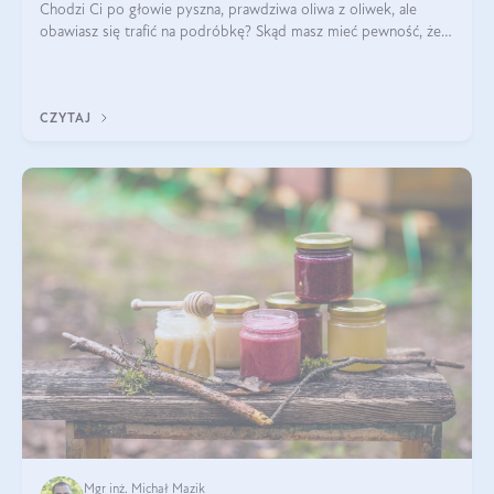
Chodzi Ci po głowie pyszna, prawdziwa oliwa z oliwek, ale
obawiasz się trafić na podróbkę? Skąd masz mieć pewność, że
produkt, który kupujesz, powstał z owoców z oliwnych gajów?
A do tego jest śwież
CZYTAJ
Mgr inż. Michał Mazik