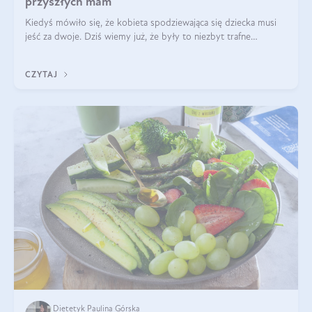
przyszłych mam
Kiedyś mówiło się, że kobieta spodziewająca się dziecka musi
jeść za dwoje. Dziś wiemy już, że były to niezbyt trafne
określenie. Dieta matki w ciąży powinna być zbilansowana
zgodnie z zasadą „dla d
CZYTAJ
Dietetyk Paulina Górska