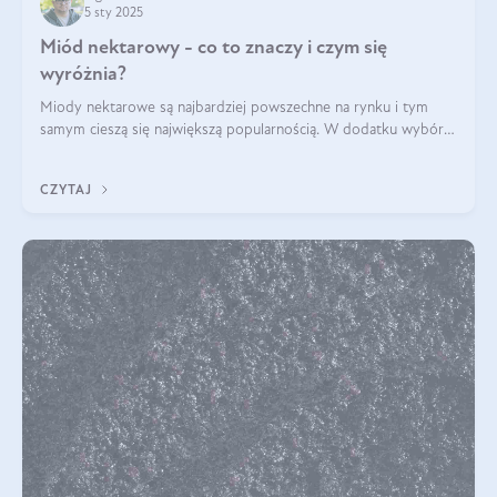
5 sty 2025
Miód nektarowy - co to znaczy i czym się
wyróżnia?
Miody nektarowe są najbardziej powszechne na rynku i tym
samym cieszą się największą popularnością. W dodatku wybór
gatunków jest bardzo duży – od łagodnych i delikatnych
miodów akacjowych po intens
CZYTAJ