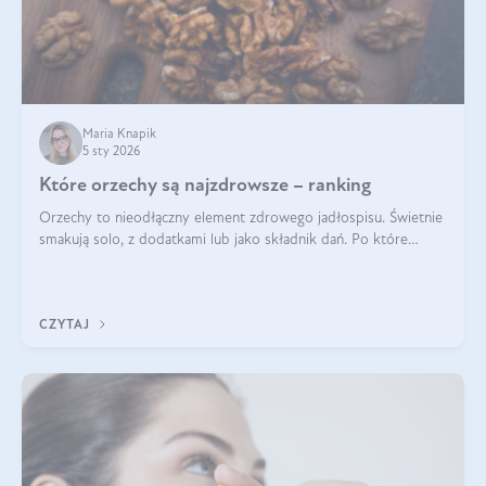
Maria Knapik
5 sty 2026
Które orzechy są najzdrowsze – ranking
Orzechy to nieodłączny element zdrowego jadłospisu. Świetnie
smakują solo, z dodatkami lub jako składnik dań. Po które
orzechy warto sięgać zamiast niezdrowej przekąski? Dowiesz
się z tego tekstu!
CZYTAJ