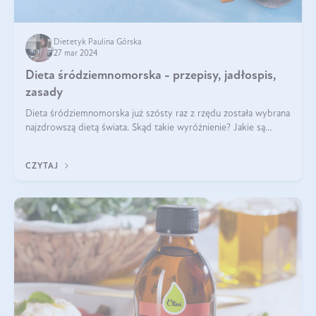
Dietetyk Paulina Górska
27 mar 2024
Dieta śródziemnomorska - przepisy, jadłospis,
zasady
Dieta śródziemnomorska już szósty raz z rzędu została wybrana
najzdrowszą dietą świata. Skąd takie wyróżnienie? Jakie są
zalety diety śródziemnomorskiej i jak wprowadzić jej zasady w
życie? Wszystko z
CZYTAJ