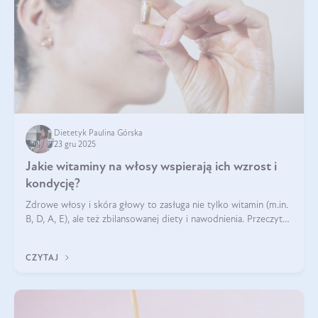
Dietetyk Paulina Górska
23 gru 2025
Jakie witaminy na włosy wspierają ich wzrost i
kondycję?
Zdrowe włosy i skóra głowy to zasługa nie tylko witamin (m.in.
B, D, A, E), ale też zbilansowanej diety i nawodnienia. Przeczytaj
nasz artykuł i dowiedz się, które składniki najskuteczniej hamują
wypadanie włosów.
CZYTAJ