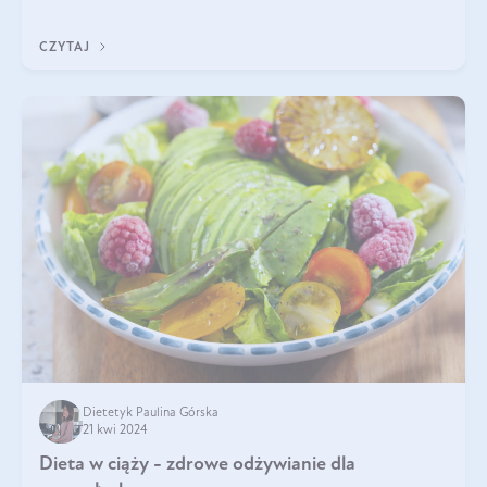
wiele dobra. Jakie właściwości ma jagoda kamczacka? Poznasz je
w tym wpisie!
CZYTAJ
Dietetyk Paulina Górska
21 kwi 2024
Dieta w ciąży - zdrowe odżywianie dla