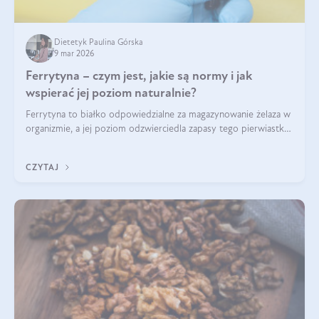
Dietetyk Paulina Górska
9 mar 2026
Ferrytyna – czym jest, jakie są normy i jak
wspierać jej poziom naturalnie?
Ferrytyna to białko odpowiedzialne za magazynowanie żelaza w
organizmie, a jej poziom odzwierciedla zapasy tego pierwiastka.
Warto dowiedzieć się więcej na jej temat, ponieważ niedobór
ferrytyny daje objawy, które mogą utrudniać codzienne
CZYTAJ
funkcjonowanie (