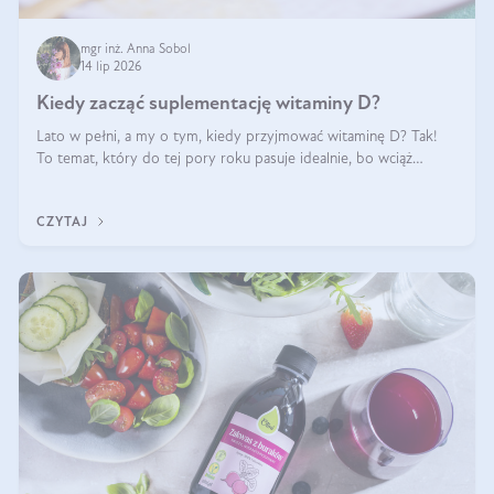
mgr inż. Anna Sobol
14 lip 2026
Kiedy zacząć suplementację witaminy D?
Lato w pełni, a my o tym, kiedy przyjmować witaminę D? Tak!
To temat, który do tej pory roku pasuje idealnie, bo wciąż
zdarza się, że suplementacja tej witaminy pozostawia
wątpliwości. Najczęstsze pytania dotyczą tego, ile trzeba być na
CZYTAJ
słońcu, aby witami