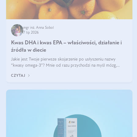
mgr inż. Anna Sobol
7 lip 2026
Kwas DHA i kwas EPA – właściwości, działanie i
źródła w diecie
Jakie jest Twoje pierwsze skojarzenie po usłyszeniu nazwy
“kwasy omega-3”? Mnie od razu przychodzi na myśl mózg,
wsparcie układu nerwowego i zdrowie skóry. W tym artykule
CZYTAJ
skupimy się głównie na dwóch kwasach z tej rodziny: DHA oraz
EPA.