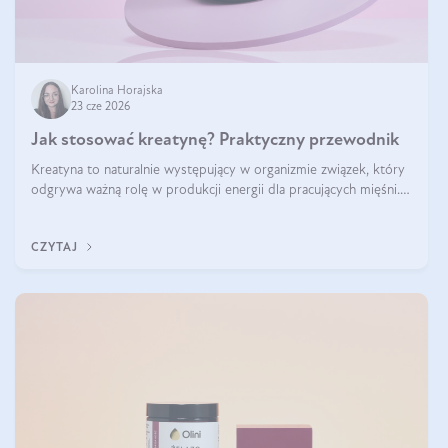
Karolina Horajska
23 cze 2026
Jak stosować kreatynę? Praktyczny przewodnik
Kreatyna to naturalnie występujący w organizmie związek, który
odgrywa ważną rolę w produkcji energii dla pracujących mięśni.
Choć przez lata kojarzono ją głównie ze sportami siłowymi, dziś
jest jednym z najlepiej przebadanych suplementów stosowanych
CZYTAJ
prze