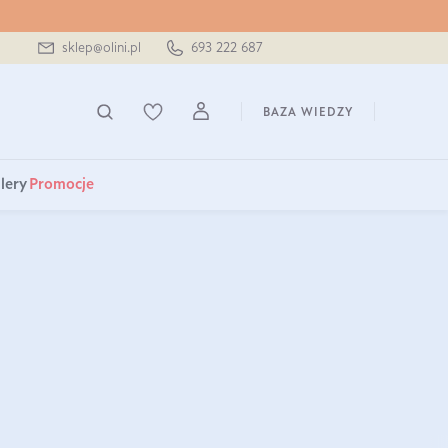
sklep@olini.pl
693 222 687
BAZA WIEDZY
lery
Promocje