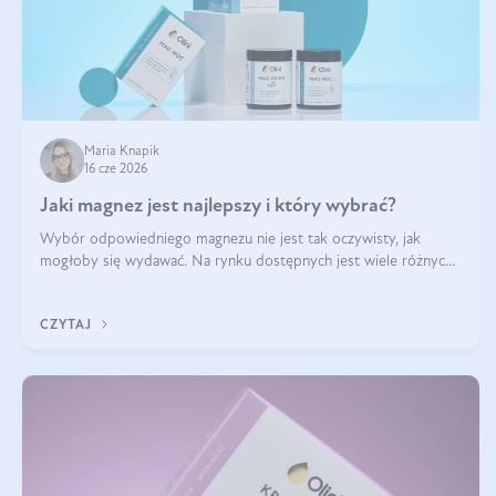
Maria Knapik
16 cze 2026
Jaki magnez jest najlepszy i który wybrać?
Wybór odpowiedniego magnezu nie jest tak oczywisty, jak
mogłoby się wydawać. Na rynku dostępnych jest wiele różnych
form tego pierwiastka, a każda z nich różni się przyswajalnością,
działaniem i tolerancją przez organizm.
CZYTAJ