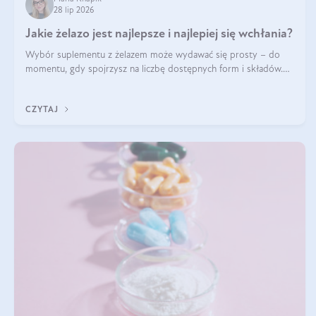
28 lip 2026
Jakie żelazo jest najlepsze i najlepiej się wchłania?
Wybór suplementu z żelazem może wydawać się prosty – do
momentu, gdy spojrzysz na liczbę dostępnych form i składów.
Lepszy będzie bisglicynian, czy siarczan? Co wpływa na
wchłanianie żelaza i jakie dodatkowe składniki powinien zawierać
CZYTAJ
suplement?