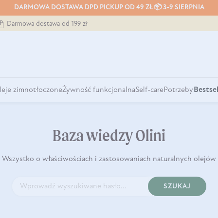
DARMOWA DOSTAWA DPD PICKUP OD 49 ZŁ 📦 3-9 SIERPNIA
Darmowa dostawa od 199 zł
leje zimnotłoczone
Żywność funkcjonalna
Self-care
Potrzeby
Bestsel
Baza wiedzy Olini
Wszystko o właściwościach i zastosowaniach naturalnych olejów
SZUKAJ