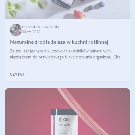
Dietetyk Paulina Górska
30 cze 2026
Naturalne źródła żelaza w kuchni roślinnej
Żelazo jest jednym z kluczowych składników mineralnych,
niezbędnym do prawidłowego funkcjonowania organizmu. Choć
często uważa się, że występuje głównie w produktach
odzwierzęcych, kuchnia roślinna oferuje wiele wartościowych
CZYTAJ
źródeł tego pierwiastka.