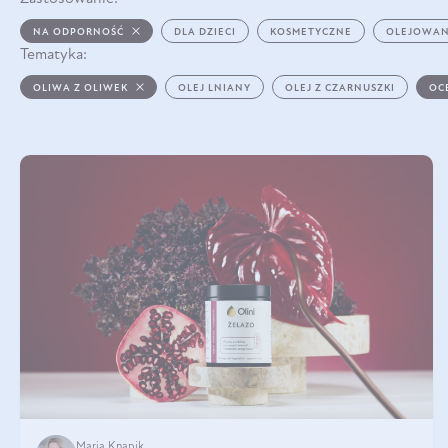
NA ODPORNOŚĆ
DLA DZIECI
KOSMETYCZNE
OLEJOWAN
Tematyka:
OLIWA Z OLIWEK
OLEJ LNIANY
OLEJ Z CZARNUSZKI
OC
Maria Knapik