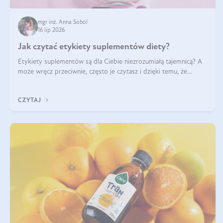
mgr inż. Anna Sobol
16 lip 2026
Jak czytać etykiety suplementów diety?
Etykiety suplementów są dla Ciebie niezrozumiałą tajemnicą? A
może wręcz przeciwnie, często je czytasz i dzięki temu, że
doskonale rozumiesz co jest na nich napisane, dokonujesz
najlepszych dla siebie decyzji zakupowych?
CZYTAJ