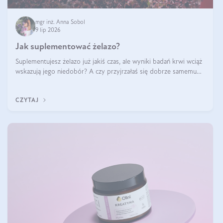
mgr inż. Anna Sobol
9 lip 2026
Jak suplementować żelazo?
Suplementujesz żelazo już jakiś czas, ale wyniki badań krwi wciąż
wskazują jego niedobór? A czy przyjrzałaś się dobrze samemu
sposobowi suplementacji tego mikroelementu? Dowiedz się, jak
uzupełnić żelazo, aby dobrze się wchłaniało.
CZYTAJ