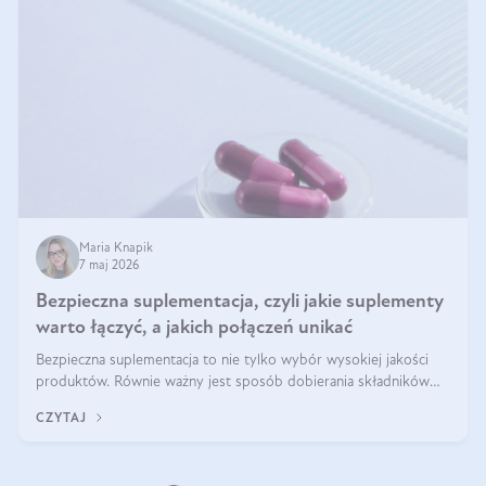
Maria Knapik
7 maj 2026
Bezpieczna suplementacja, czyli jakie suplementy
warto łączyć, a jakich połączeń unikać
Bezpieczna suplementacja to nie tylko wybór wysokiej jakości
produktów. Równie ważny jest sposób dobierania składników
aktywnych, tak żeby działały one maksymalnie skutecznie. Jak
CZYTAJ
łączyć suplementy diety? Poznaj nasze wskazówki.