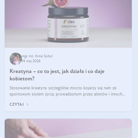
mgr inż. Anna Sobol
14 maj 2026
Kreatyna – co to jest, jak działa i co daje
kobietom?
Stosowanie kreatyny szczególnie mocno kojarzy się nam ze
sportowym stylem życia, prowadzonym przez atletów i innych
miłośników aktywności fizycznej. Nie bez powodu: faktycznie,
CZYTAJ
ten naturalny metabolit aminokwasów poprawia wydolność i
zwiększa masę