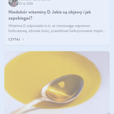
23 lip 2026
Niedobór witaminy D. Jakie są objawy i jak
zapobiegać?
Witamina D odpowiada m.in. za równowagę wapniowo-
fosforanową, zdrowie kości, prawidłowe funkcjonowanie mięśni i
wspieranie odporności. Mimo że organizm może ją wytwarzać
CZYTAJ
pod wpływem słońca, niedobór witaminy D pozostaje częstym
problemem.