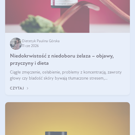
Dietetyk Paulina Górska
11 cze 2026
Niedokrwistość z niedoboru żelaza – objawy,
przyczyny i dieta
Ciągłe zmęczenie, osłabienie, problemy z koncentracją, zawroty
głowy czy bladość skóry bywają tłumaczone stresem,
przepracowaniem lub niedoborem snu. Tymczasem ich przyczyną
CZYTAJ
może być niedokrwistość z niedoboru żelaza.