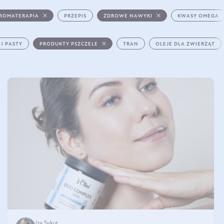
ROMATERAPIA
PRZEPIS
ZDROWE NAWYKI
KWASY OMEGA
 I PASTY
PRODUKTY PSZCZELE
TRAN
OLEJE DLA ZWIERZĄT
Iza Sykut