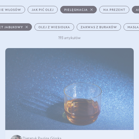
IE WŁOSÓW
JAK PIĆ OLEJ
PIELĘGNACJA
NA PREZENT
A
ET JABŁKOWY
OLEJ Z WIESIOŁKA
ZAKWAS Z BURAKÓW
MASŁA
193 artykułów
Dietetyk Paulina Górska