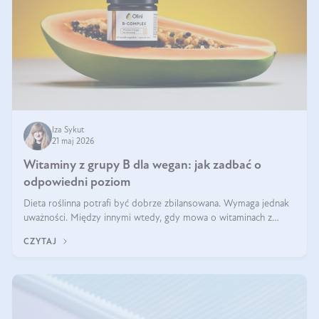
Iza Sykut
21 maj 2026
Witaminy z grupy B dla wegan: jak zadbać o
odpowiedni poziom
Dieta roślinna potrafi być dobrze zbilansowana. Wymaga jednak
uważności. Między innymi wtedy, gdy mowa o witaminach z
grupy B. Te składniki nie działają w pojedynkę. Tworzą system
CZYTAJ
naczyń połączonych.