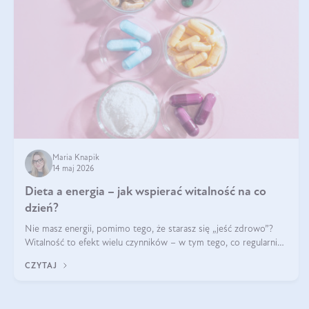
Maria Knapik
14 maj 2026
Dieta a energia – jak wspierać witalność na co
dzień?
Nie masz energii, pomimo tego, że starasz się „jeść zdrowo”?
Witalność to efekt wielu czynników – w tym tego, co regularnie
ląduje na talerzu. Zapotrzebowanie na składniki odżywcze różni
CZYTAJ
się w zależności od osoby