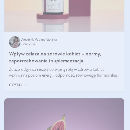
Dietetyk Paulina Górska
9 cze 2026
Wpływ żelaza na zdrowie kobiet – normy,
zapotrzebowanie i suplementacja
Żelazo odgrywa niezwykle ważną rolę w zdrowiu kobiet –
wpływa na poziom energii, odporność, równowagę hormonalną i
prawidłowy przebieg cyklu miesiączkowego oraz ciąży. Jego
CZYTAJ
niedobór może prowadzić m.in. do zmęczenia, bólów i zawrotów
głowy czy problemów z