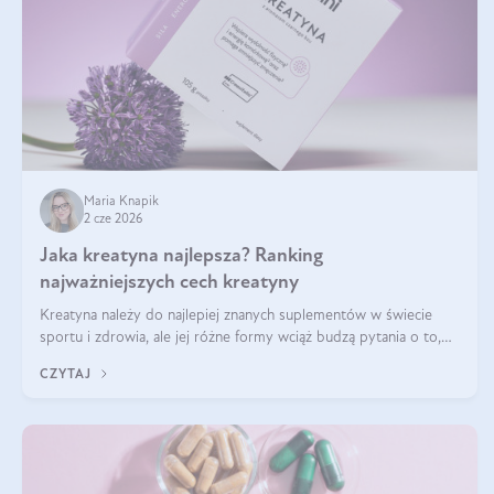
Maria Knapik
2 cze 2026
Jaka kreatyna najlepsza? Ranking
najważniejszych cech kreatyny
Kreatyna należy do najlepiej znanych suplementów w świecie
sportu i zdrowia, ale jej różne formy wciąż budzą pytania o to,
która sprawdza się najlepiej w praktyce. W tym artykule
CZYTAJ
przyglądamy się temu, jaka forma kreatyny jest najlepsza.