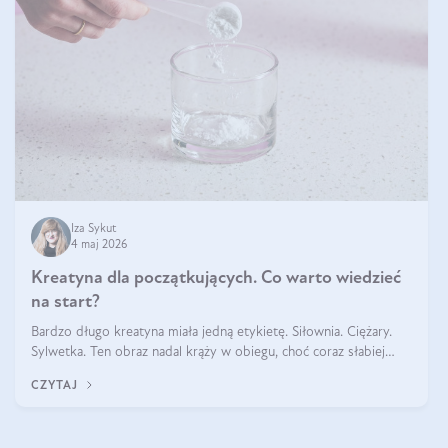
Iza Sykut
4 maj 2026
Kreatyna dla początkujących. Co warto wiedzieć
na start?
Bardzo długo kreatyna miała jedną etykietę. Siłownia. Ciężary.
Sylwetka. Ten obraz nadal krąży w obiegu, choć coraz słabiej
pasuje do tego, jak wygląda codzienność wielu osób. Bo
CZYTAJ
kreatyna nie powstała na potrzeby treningu. Jest naturalnym
składnikiem obec