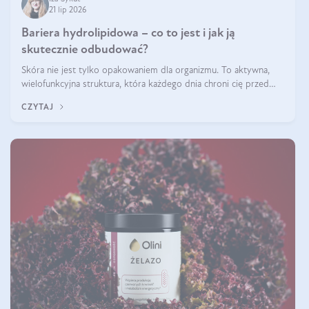
21 lip 2026
Bariera hydrolipidowa – co to jest i jak ją
skutecznie odbudować?
Skóra nie jest tylko opakowaniem dla organizmu. To aktywna,
wielofunkcyjna struktura, która każdego dnia chroni cię przed
utratą wody, wahaniami temperatury i czynnikami
CZYTAJ
środowiskowymi. Jednym z jej kluczowych elementów jest
bariera hydrolipidowa.