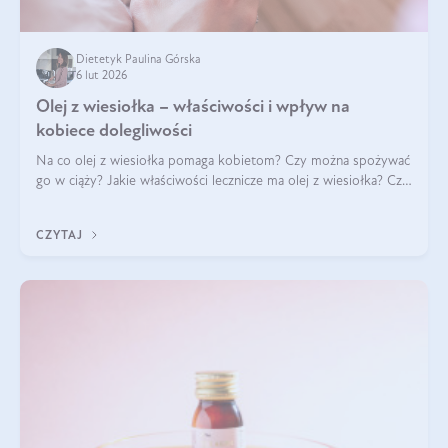
Dietetyk Paulina Górska
6 lut 2026
Olej z wiesiołka – właściwości i wpływ na
kobiece dolegliwości
Na co olej z wiesiołka pomaga kobietom? Czy można spożywać
go w ciąży? Jakie właściwości lecznicze ma olej z wiesiołka? Czy
jego skuteczność potwierdzają badania? Ile trzeba czekać na
efekty? Jaka jes
CZYTAJ