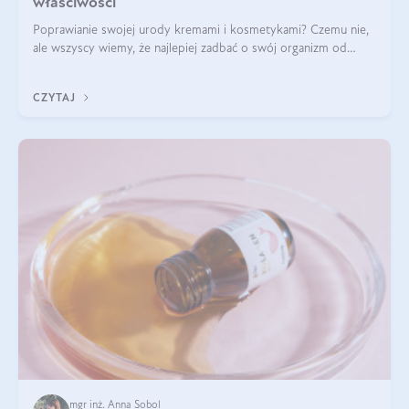
właściwości
Poprawianie swojej urody kremami i kosmetykami? Czemu nie,
ale wszyscy wiemy, że najlepiej zadbać o swój organizm od
wewnątrz — to solidna podstawa do tego, by nasz wygląd
zewnętrzny prezentował się zdrowo i atrakcyjnie. Stosowanie
CZYTAJ
wysokiej jakości suplem
mgr inż. Anna Sobol