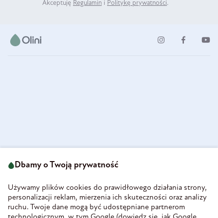
Akceptuję
Regulamin
i
Politykę prywatności
.
ul. Strzegomska 49
693 222 687
58-160 Świebodzice
Dbamy o Twoją prywatność
sklep@olini.pl
Polska
NIP 8860027066
Używamy plików cookies do prawidłowego działania strony,
REGON 890213034
personalizacji reklam, mierzenia ich skuteczności oraz analizy
ruchu. Twoje dane mogą być udostępniane partnerom
INFORMACJE
technologicznym, w tym Google (
dowiedz się, jak Google