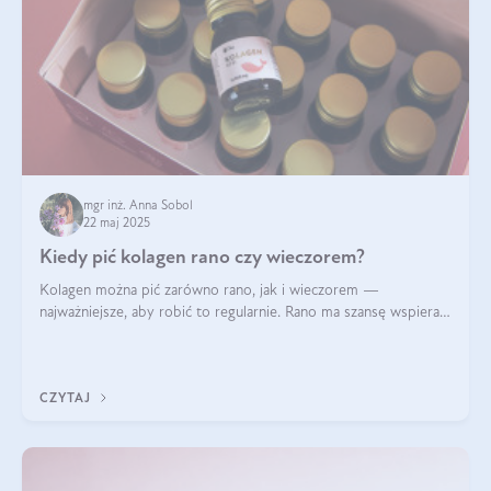
mgr inż. Anna Sobol
22 maj 2025
Kiedy pić kolagen rano czy wieczorem?
Kolagen można pić zarówno rano, jak i wieczorem —
najważniejsze, aby robić to regularnie. Rano ma szansę wspierać
energię i metabolizm, a wieczorem regenerację organizmu
podczas snu.
CZYTAJ