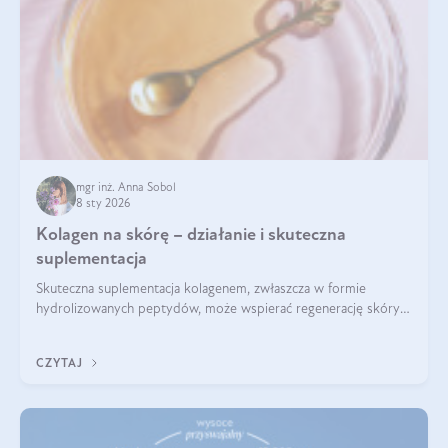
mgr inż. Anna Sobol
8 sty 2026
Kolagen na skórę – działanie i skuteczna
suplementacja
Skuteczna suplementacja kolagenem, zwłaszcza w formie
hydrolizowanych peptydów, może wspierać regenerację skóry i
poprawiać jej wygląd, jeśli jest połączona z odpowiednią dietą i
regularnością stosowania.
CZYTAJ