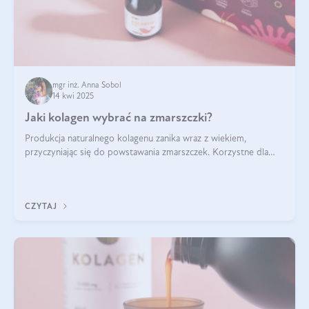
mgr inż. Anna Sobol
14 kwi 2025
Jaki kolagen wybrać na zmarszczki?
Produkcja naturalnego kolagenu zanika wraz z wiekiem,
przyczyniając się do powstawania zmarszczek. Korzystne dla
skóry efekty stosowania kolagenu w formie preparatów
doustnych potwierdzone zostały przez badania naukowe.
CZYTAJ