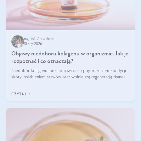
mgr inż. Anna Sobol
15 sty 2026
Objawy niedoboru kolagenu w organizmie. Jak je
rozpoznać i co oznaczają?
Niedobór kolagenu może objawiać się pogorszeniem kondycji
skóry, osłabieniem stawów oraz wolniejszą regeneracją tkanek.
Do najczęstszych sygnałów należą utrata jędrności i
elastyczności skóry, bóle stawów, łamliwość paznokci oraz
CZYTAJ
osłabienie włosów.