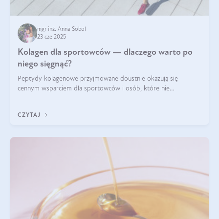
mgr inż. Anna Sobol
23 cze 2025
Kolagen dla sportowców — dlaczego warto po
niego sięgnąć?
Peptydy kolagenowe przyjmowane doustnie okazują się
cennym wsparciem dla sportowców i osób, które nie
wyobrażają sobie życia bez intensywnego ruchu.
CZYTAJ