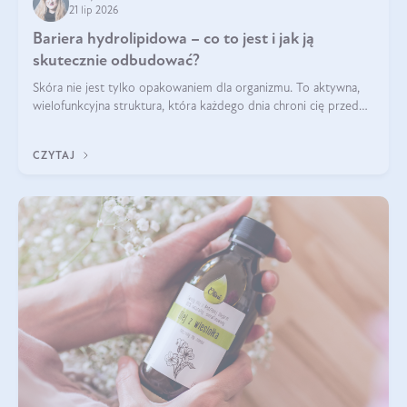
21 lip 2026
Bariera hydrolipidowa – co to jest i jak ją
skutecznie odbudować?
Skóra nie jest tylko opakowaniem dla organizmu. To aktywna,
wielofunkcyjna struktura, która każdego dnia chroni cię przed
utratą wody, wahaniami temperatury i czynnikami
środowiskowymi. Jednym z jej kluczowych elementów jest
CZYTAJ
bariera hydrolipidowa.