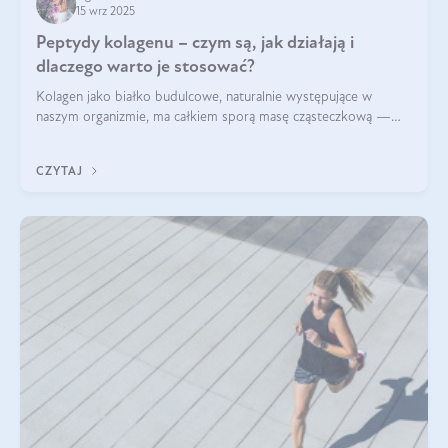
15 wrz 2025
Peptydy kolagenu – czym są, jak działają i
dlaczego warto je stosować?
Kolagen jako białko budulcowe, naturalnie występujące w
naszym organizmie, ma całkiem sporą masę cząsteczkową —
nawet do 300 kDa. Jeśli chcielibyśmy suplementować go w tej
formie, byłby trudno strawialny. Aby był lepiej przyswajalny i
CZYTAJ
bardziej biodostępny