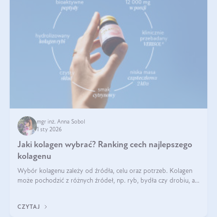
mgr inż. Anna Sobol
1 sty 2026
Jaki kolagen wybrać? Ranking cech najlepszego
kolagenu
Wybór kolagenu zależy od źródła, celu oraz potrzeb. Kolagen
może pochodzić z różnych źródeł, np. ryb, bydła czy drobiu, a
każdy typ ma swoje unikatowe właściwości. Dla skóry najlepiej
sprawdza się kolagen rybi, a dla wspierania stawów — kolagen
CZYTAJ
bydlęcy.