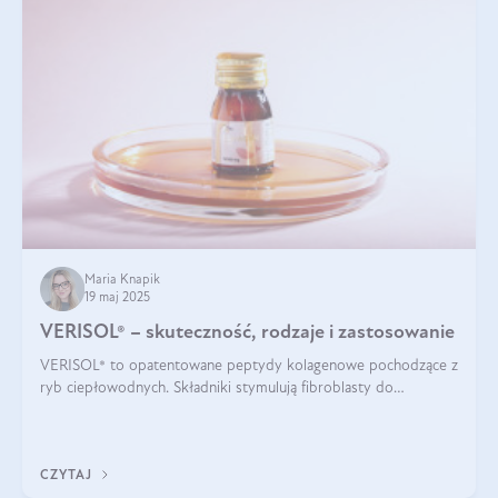
Maria Knapik
19 maj 2025
VERISOL® – skuteczność, rodzaje i zastosowanie
VERISOL® to opatentowane peptydy kolagenowe pochodzące z
ryb ciepłowodnych. Składniki stymulują fibroblasty do
produkcji kolagenu i elastyny w skórze. Kolagen VERISOL®
zapewnia wysoką biodostępność i umożliwia skuteczne dotarcie
do komórek skóry.
CZYTAJ