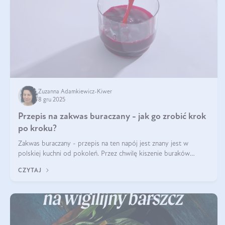
Zuzanna Adamkiewicz-Kiwer
8 gru 2025
Przepis na zakwas buraczany - jak go zrobić krok
po kroku?
Zakwas buraczany - przepis na ten napój jest znany jest w
polskiej kuchni od pokoleń. Przez chwilę kiszenie buraków
czerwonych zostało zapomniane, by w ostatnim czasie powrócić
CZYTAJ
na fali popularności na