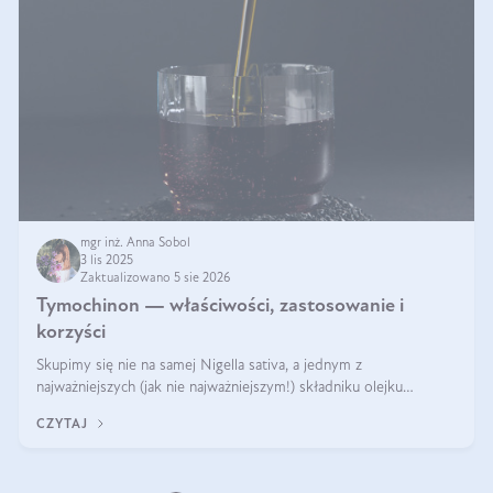
mgr inż. Anna Sobol
3 lis 2025
Zaktualizowano 5 sie 2026
Tymochinon — właściwości, zastosowanie i
korzyści
Skupimy się nie na samej Nigella sativa, a jednym z
najważniejszych (jak nie najważniejszym!) składniku olejku
eterycznego z czarnuszki: tymochinonie.
CZYTAJ