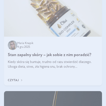
Maria Knapik
4 gru 2025
Stan zapalny skóry – jak sobie z nim poradzić?
Kiedy skóra się buntuje, trudno od razu stwierdzić dlaczego.
Uboga dieta, stres, zła higiena snu, brak ochrony
przeciwsłonecznej – powodów nasilenia stanów zapalnych może
być wiele. Jak poradzić sobie z ich przyczynami i skutkami?
CZYTAJ