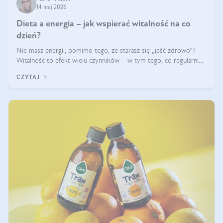
14 maj 2026
Dieta a energia – jak wspierać witalność na co
dzień?
Nie masz energii, pomimo tego, że starasz się „jeść zdrowo”?
Witalność to efekt wielu czynników – w tym tego, co regularnie
ląduje na talerzu. Zapotrzebowanie na składniki odżywcze różni
CZYTAJ
się w zależności od osoby