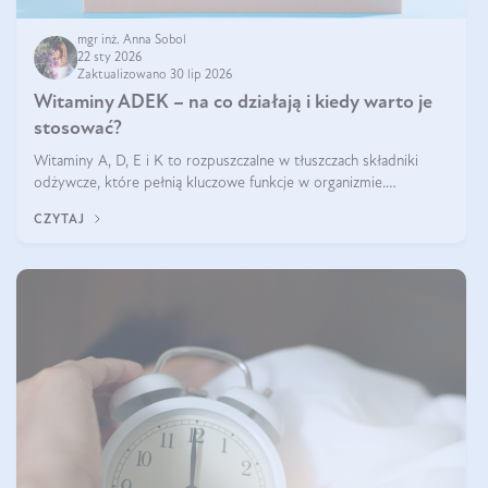
mgr inż. Anna Sobol
22 sty 2026
Zaktualizowano 30 lip 2026
Witaminy ADEK – na co działają i kiedy warto je
stosować?
Witaminy A, D, E i K to rozpuszczalne w tłuszczach składniki
odżywcze, które pełnią kluczowe funkcje w organizmie.
Wspierają zdrowie skóry i wzroku, odporność, prawidłową
CZYTAJ
krzepliwość krwi oraz mineralizację kości.