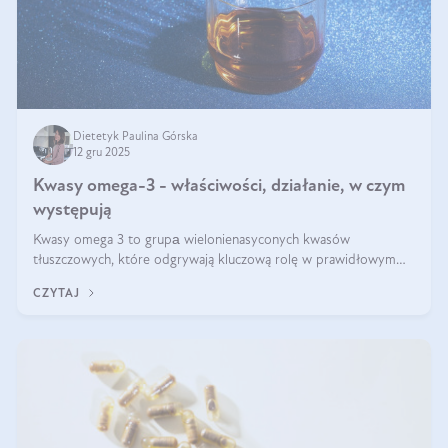
Dietetyk Paulina Górska
12 gru 2025
Kwasy omega-3 - właściwości, działanie, w czym
występują
Kwasy omega 3 to grupа wielonienasyconych kwasów
tłuszczowych, które odgrywają kluczową rolę w prawidłowym
funkcjonowaniu organizmu – wspierają pracę serca, mózgu i
CZYTAJ
układu odpornościowego.