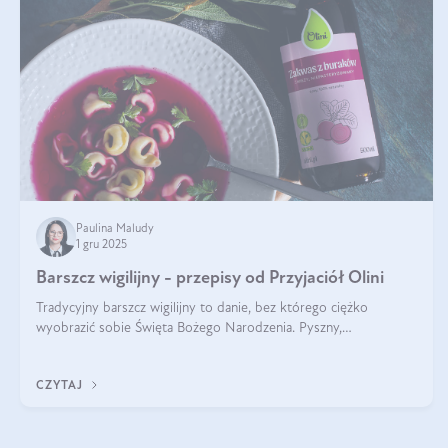
Paulina Maludy
1 gru 2025
Barszcz wigilijny - przepisy od Przyjaciół Olini
Tradycyjny barszcz wigilijny to danie, bez którego ciężko
wyobrazić sobie Święta Bożego Narodzenia. Pyszny,
aromatyczny, esencjonalny, pachnący grzybami, o pięknym
klarownym kolorze. W czym tkwi tajem
CZYTAJ