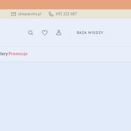
sklep@olini.pl
693 222 687
BAZA WIEDZY
lery
Promocje