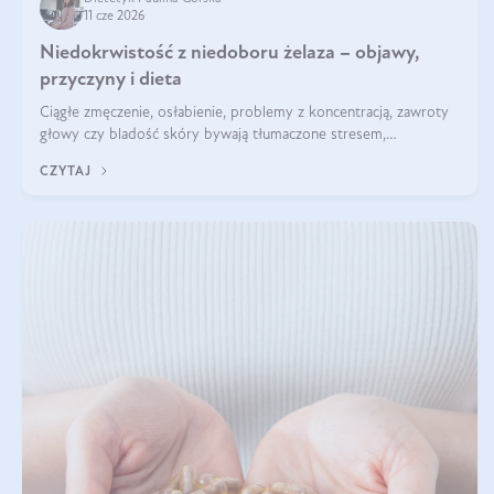
11 cze 2026
Niedokrwistość z niedoboru żelaza – objawy,
przyczyny i dieta
Ciągłe zmęczenie, osłabienie, problemy z koncentracją, zawroty
głowy czy bladość skóry bywają tłumaczone stresem,
przepracowaniem lub niedoborem snu. Tymczasem ich przyczyną
CZYTAJ
może być niedokrwistość z niedoboru żelaza.