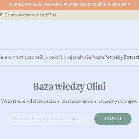
DARMOWA DOSTAWA DPD PICKUP OD 49 ZŁ 📦 3-9 SIERPNIA
Darmowa dostawa od 199 zł
leje zimnotłoczone
Żywność funkcjonalna
Self-care
Potrzeby
Bestsel
Baza wiedzy Olini
Wszystko o właściwościach i zastosowaniach naturalnych olejów
SZUKAJ