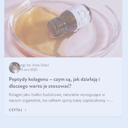
mgr inż. Anna Sobol
15 wrz 2025
Peptydy kolagenu – czym są, jak działają i
dlaczego warto je stosować?
Kolagen jako białko budulcowe, naturalnie występujące w
naszym organizmie, ma całkiem sporą masę cząsteczkową —
nawet do 300 kDa. Jeśli chcielibyśmy suplementować go w tej
CZYTAJ
formie, byłby trudno strawialny. Aby był lepiej przyswajalny i
bardziej biodostępny