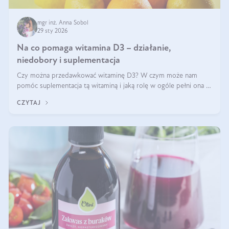
mgr inż. Anna Sobol
29 sty 2026
Na co pomaga witamina D3 – działanie,
niedobory i suplementacja
Czy można przedawkować witaminę D3? W czym może nam
pomóc suplementacja tą witaminą i jaką rolę w ogóle pełni ona w
naszym ciele? Powszechnie wiadomo, że jej przyjmowanie
CZYTAJ
zalecane jest jesienią i zimą, ale czy wiesz, dlaczego warto to
robić?