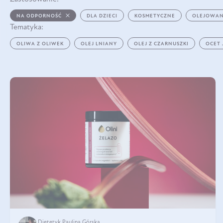
NA ODPORNOŚĆ
DLA DZIECI
KOSMETYCZNE
OLEJOWAN
Tematyka:
OLIWA Z OLIWEK
OLEJ LNIANY
OLEJ Z CZARNUSZKI
OCET
Dietetyk Paulina Górska