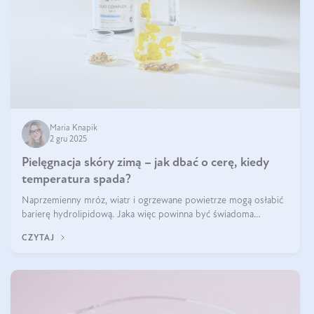
Maria Knapik
2 gru 2025
Pielęgnacja skóry zimą – jak dbać o cerę, kiedy
temperatura spada?
Naprzemienny mróz, wiatr i ogrzewane powietrze mogą osłabić
barierę hydrolipidową. Jaka więc powinna być świadoma
pielęgnacja w okresie chłodnych miesięcy?
CZYTAJ