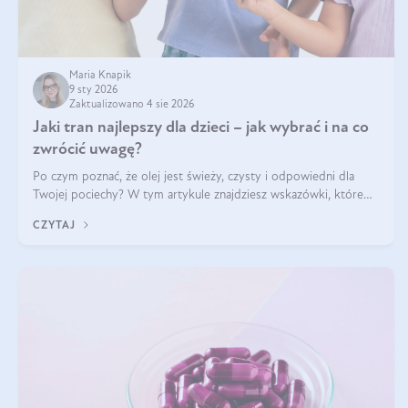
Maria Knapik
9 sty 2026
Zaktualizowano 4 sie 2026
Jaki tran najlepszy dla dzieci – jak wybrać i na co
zwrócić uwagę?
Po czym poznać, że olej jest świeży, czysty i odpowiedni dla
Twojej pociechy? W tym artykule znajdziesz wskazówki, które
pomogą wybrać najlepszy tran dla dzieci.
CZYTAJ