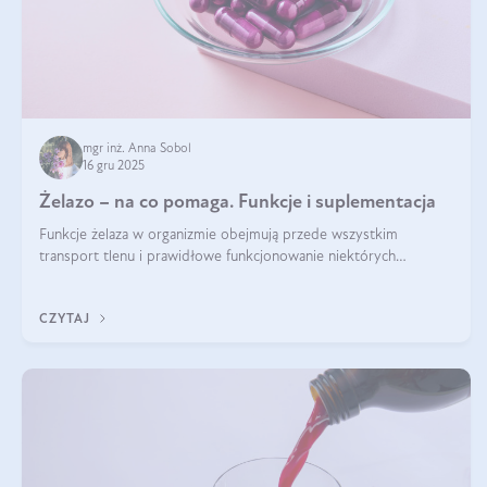
mgr inż. Anna Sobol
16 gru 2025
Żelazo – na co pomaga. Funkcje i suplementacja
Funkcje żelaza w organizmie obejmują przede wszystkim
transport tlenu i prawidłowe funkcjonowanie niektórych
enzymów. Żelazo odpowiada też za działanie układu
immunologicznego i nerwowego, szczególnie na wczesnym
CZYTAJ
etapie życia.