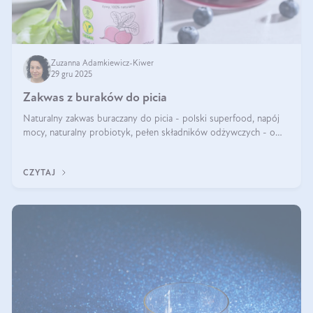
Zuzanna Adamkiewicz-Kiwer
29 gru 2025
Zakwas z buraków do picia
Naturalny zakwas buraczany do picia - polski superfood, napój
mocy, naturalny probiotyk, pełen składników odżywczych - o
zakwasie z buraka mówi się w samych superlatywach. Niektórzy
z Was usłyszeli o
CZYTAJ