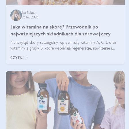
Iza Sykut
26 lut 2026
Jaka witamina na skórę? Przewodnik po
najważniejszych składnikach dla zdrowej cery
Na wygląd skóry szczególny wpływ mają witaminy A, C, E oraz
witaminy z grupy B, które wspierają regenerację, nawilżenie i
ochronę przed stresem oksydacyjnym. Odpowiednia podaż tych
CZYTAJ
witamin wspiera elastyczność skóry i jej naturalny blask.