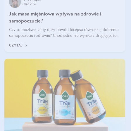
3 mar 2026
Jak masa mięśniowa wpływa na zdrowie i
samopoczucie?
Czy to możliwe, żeby duży obwód bicepsa równał się dobremu
samopoczuciu i zdrowiu? Choć jedno nie wynika z drugiego, to
jest między nimi powiązanie – masa mięśniowa może znacznie
CZYTAJ
poprawić jakość życia. W jaki sposób? W tym wpisie wszystko
wyjaśnimy.