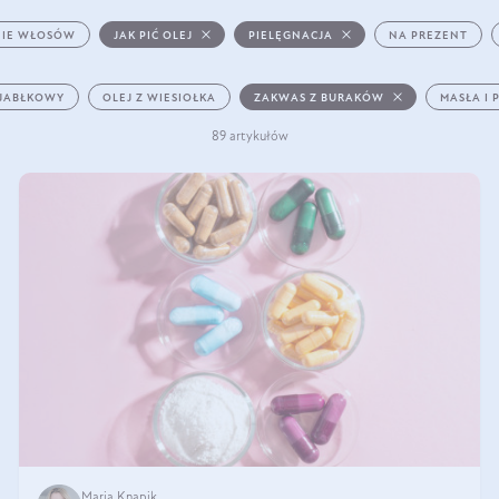
IE WŁOSÓW
JAK PIĆ OLEJ
PIELĘGNACJA
NA PREZENT
 JABŁKOWY
OLEJ Z WIESIOŁKA
ZAKWAS Z BURAKÓW
MASŁA I 
89 artykułów
Maria Knapik