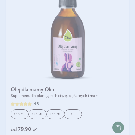
Olej dla mamy Olini
Suplement dla planujących ciążę, ciężarnych i mam
4.9
100 ML
250 ML
500 ML
1 L
od
79,90 zł