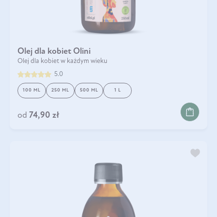
Olej dla kobiet Olini
Olej dla kobiet w każdym wieku
5.0
100 ML
250 ML
500 ML
1 L
od
74,90 zł