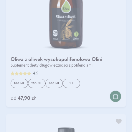
Oliwa z oliwek wysokopolifenolowa Olini
Suplement diety długowieczności z polifenolami
4.9
100 ML
250 ML
500 ML
1 L
od
47,90 zł