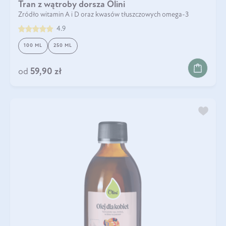
Tran z wątroby dorsza Olini
Źródło witamin A i D oraz kwasów tłuszczowych omega-3
4.9
100 ML
250 ML
od
59,90 zł