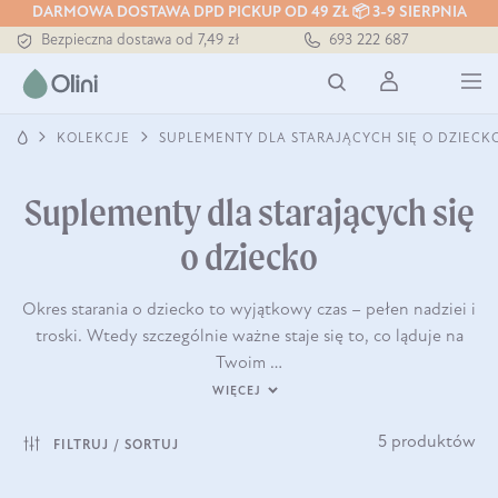
DARMOWA DOSTAWA DPD PICKUP OD 49 ZŁ 📦 3-9 SIERPNIA
Tłoczony zawsze na zimno
693 222 687
Bezpieczna dostawa od 7,49 zł
Darmowa dostawa od 199 zł
Tłoczony zawsze na zimno
KOLEKCJE
SUPLEMENTY DLA STARAJĄCYCH SIĘ O DZIECK
Suplementy dla starających się
o dziecko
Okres starania o dziecko to wyjątkowy czas – pełen nadziei i
troski. Wtedy szczególnie ważne staje się to, co ląduje na
Twoim …
WIĘCEJ
5 produktów
FILTRUJ / SORTUJ