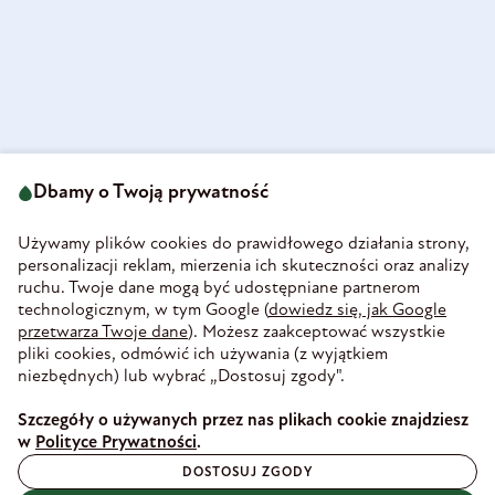
ul. Strzegomska 49
693 222 687
58-160 Świebodzice
Dbamy o Twoją prywatność
sklep@olini.pl
Polska
NIP 8860027066
Używamy plików cookies do prawidłowego działania strony,
REGON 890213034
personalizacji reklam, mierzenia ich skuteczności oraz analizy
ruchu. Twoje dane mogą być udostępniane partnerom
INFORMACJE
technologicznym, w tym Google (
dowiedz się, jak Google
PŁATNOŚĆ I DOSTAWA
przetwarza Twoje dane
). Możesz zaakceptować wszystkie
WIEDZA
pliki cookies, odmówić ich używania (z wyjątkiem
WSPÓŁPRACA
niezbędnych) lub wybrać „Dostosuj zgody".
ZAUFANE PŁATNOŚCI
Szczegóły o używanych przez nas plikach cookie znajdziesz
w
Polityce Prywatności
.
DOSTOSUJ ZGODY
BEZPIECZNA DOSTAWA