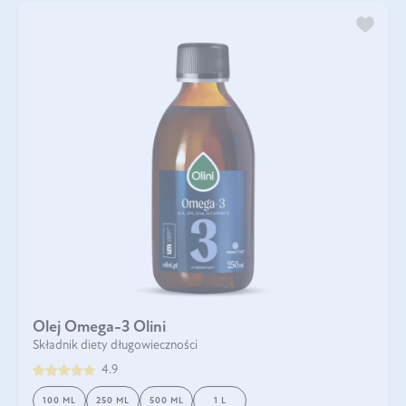
Olej Omega-3 Olini
Składnik diety długowieczności
4.9
100 ML
250 ML
500 ML
1 L