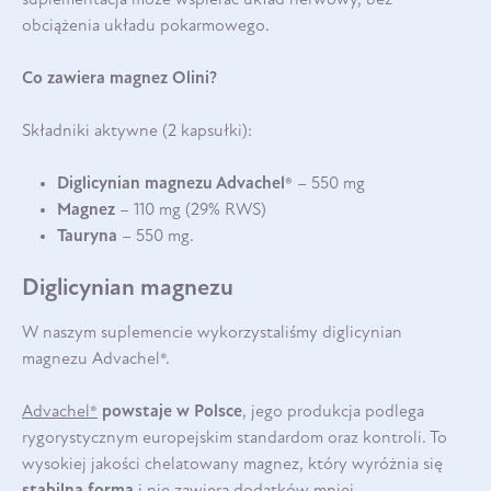
obciążenia układu pokarmowego.
Co zawiera magnez Olini?
Składniki aktywne (2 kapsułki):
Diglicynian magnezu Advachel®
– 550 mg
Magnez
– 110 mg (29% RWS)
Tauryna
– 550 mg.
Diglicynian magnezu
W naszym suplemencie wykorzystaliśmy diglicynian
magnezu Advachel®.
Advachel®
powstaje w Polsce
, jego produkcja podlega
rygorystycznym europejskim standardom oraz kontroli. To
wysokiej jakości chelatowany magnez, który wyróżnia się
stabilną formą
i nie zawiera dodatków mniej