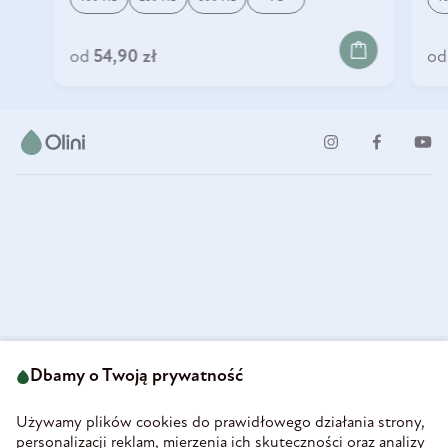
DO KOSZYKA
od
54,90 zł
od
Dbamy o Twoją prywatność
ul. Strzegomska 49
693 222 687
58-160 Świebodzice
sklep@olini.pl
Polska
Używamy plików cookies do prawidłowego działania strony,
NIP 8860027066
personalizacji reklam, mierzenia ich skuteczności oraz analizy