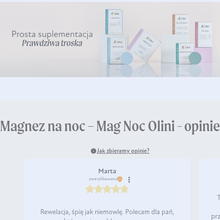
Magnez na noc – Mag Noc Olini - opinie
Jak zbieramy opinie?
Marta
zweryfikowano
Rewelacja, śpię jak niemowlę. Polecam dla pań,
pr