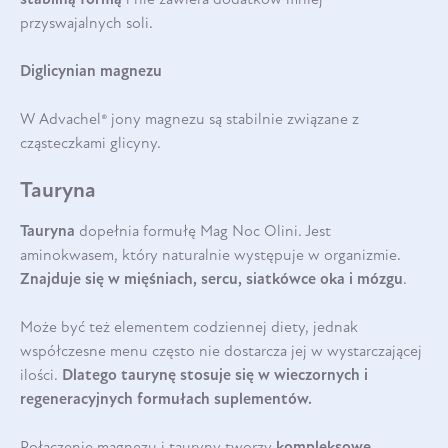
przyswajalnych soli.
Diglicynian magnezu
W Advachel® jony magnezu są stabilnie związane z
cząsteczkami glicyny.
Tauryna
Tauryna
dopełnia formułę Mag Noc Olini. Jest
aminokwasem, który naturalnie występuje w organizmie.
Znajduje się w mięśniach, sercu, siatkówce oka i
mózgu
.
Może być też elementem codziennej diety, jednak
współczesne menu często nie dostarcza jej w wystarczającej
ilości.
Dlatego taurynę stosuje się w wieczornych i
regeneracyjnych formułach suplementów.
Połączenie magnezu i tauryny tworzy
kompleksowe