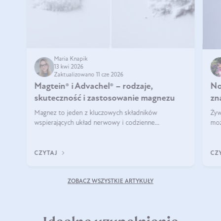
Maria Knapik
13 kwi 2026
Zaktualizowano 11 cze 2026
Magtein® i Advachel® – rodzaje,
No
skuteczność i zastosowanie magnezu
zn
Magnez to jeden z kluczowych składników
Żyw
wspierających układ nerwowy i codzienne
moż
funkcjonowanie organizmu. Jednak nie w każdej
świ
formie działa tak samo. Czym różnią się Magtein® i
spo
Advachel®? Kiedy warto po nie sięgać? Dowiesz się
nan
CZYTAJ
CZ
z tego wpisu!
art
ZOBACZ WSZYSTKIE ARTYKUŁY