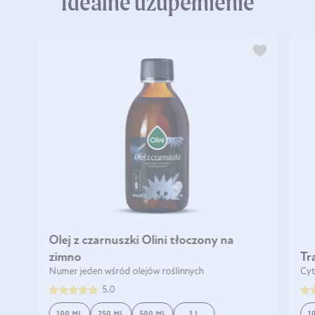
Idealne uzupełnienie
Olej z czarnuszki Olini tłoczony na
zimno
Tr
Numer jeden wśród olejów roślinnych
Cyt
5.0
100 ML
250 ML
500 ML
1 L
1