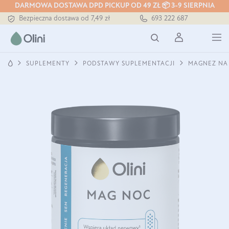
Tłoczony zawsze na zimno
DARMOWA DOSTAWA DPD PICKUP OD 49 ZŁ 📦 3-9 SIERPNIA
Bezpieczna dostawa od 7,49 zł
693 222 687
Darmowa dostawa od 199 zł
Tłoczony zawsze na zimno
SUPLEMENTY
PODSTAWY SUPLEMENTACJI
MAGNEZ NA 