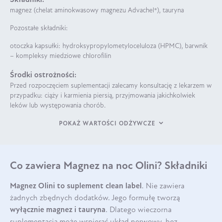
magnez (chelat aminokwasowy magnezu Advachel®), tauryna
Pozostałe składniki:
otoczka kapsułki: hydroksypropylometyloceluloza (HPMC), barwnik
– kompleksy miedziowe chlorofilin
Środki ostrożności:
Przed rozpoczęciem suplementacji zalecamy konsultację z lekarzem w
przypadku: ciąży i karmienia piersią, przyjmowania jakichkolwiek
leków lub występowania chorób.
POKAŻ WARTOŚCI ODŻYWCZE
Co zawiera Magnez na noc Olini? Składniki
Magnez Olini to suplement clean label
. Nie zawiera
żadnych zbędnych dodatków. Jego formułę tworzą
wyłącznie magnez i tauryna
. Dlatego wieczorna
suplementacja może wspierać układ nerwowy, bez