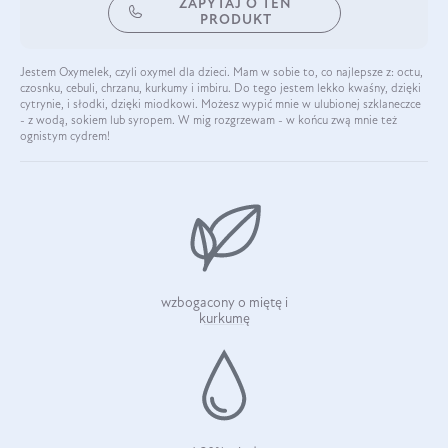
ZAPYTAJ O TEN
PRODUKT
Jestem Oxymelek, czyli oxymel dla dzieci. Mam w sobie to, co najlepsze z: octu,
czosnku, cebuli, chrzanu, kurkumy i imbiru. Do tego jestem lekko kwaśny, dzięki
cytrynie, i słodki, dzięki miodkowi. Możesz wypić mnie w ulubionej szklaneczce
- z wodą, sokiem lub syropem. W mig rozgrzewam - w końcu zwą mnie też
ognistym cydrem!
wzbogacony o miętę i
kurkumę