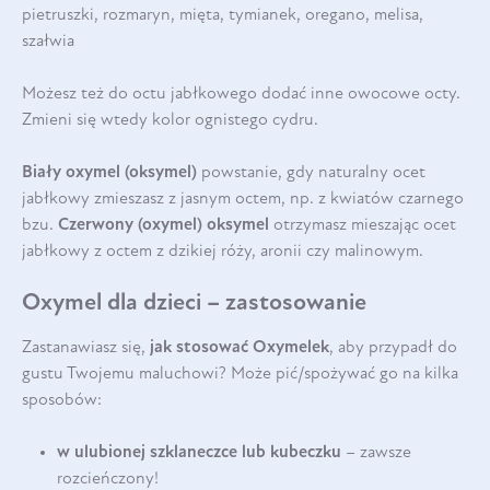
pietruszki, rozmaryn, mięta, tymianek, oregano, melisa,
szałwia
Możesz też do octu jabłkowego dodać inne owocowe octy.
Zmieni się wtedy kolor ognistego cydru.
Biały oxymel (oksymel)
powstanie, gdy naturalny ocet
jabłkowy zmieszasz z jasnym octem, np. z kwiatów czarnego
bzu.
Czerwony (oxymel) oksymel
otrzymasz mieszając ocet
jabłkowy z octem z dzikiej róży, aronii czy malinowym.
Oxymel dla dzieci – zastosowanie
Zastanawiasz się,
jak stosować Oxymelek
, aby przypadł do
gustu Twojemu maluchowi? Może pić/spożywać go na kilka
sposobów:
w ulubionej szklaneczce lub kubeczku
– zawsze
rozcieńczony!