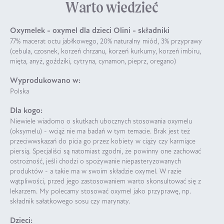
Warto wiedzieć
Oxymelek - oxymel dla dzieci Olini - składniki
77% macerat octu jabłkowego, 20% naturalny miód, 3% przyprawy
(cebula, czosnek, korzeń chrzanu, korzeń kurkumy, korzeń imbiru,
mięta, anyż, goździki, cytryna, cynamon, pieprz, oregano)
Wyprodukowano w:
Polska
Dla kogo:
Niewiele wiadomo o skutkach ubocznych stosowania oxymelu
(oksymelu) - wciąż nie ma badań w tym temacie. Brak jest też
przeciwwskazań do picia go przez kobiety w ciąży czy karmiące
piersią. Specjaliści są natomiast zgodni, że powinny one zachować
ostrożność, jeśli chodzi o spożywanie niepasteryzowanych
produktów - a takie ma w swoim składzie oxymel. W razie
wątpliwości, przed jego zastosowaniem warto skonsultować się z
lekarzem. My polecamy stosować oxymel jako przyprawę, np.
składnik sałatkowego sosu czy marynaty.
Dzieci: