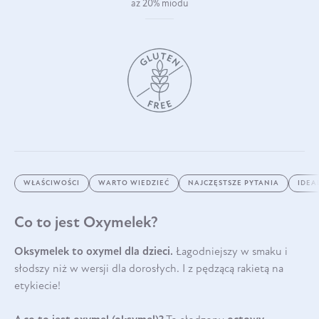
aż 20% miodu
WŁAŚCIWOŚCI
WARTO WIEDZIEĆ
NAJCZĘSTSZE PYTANIA
IDEA
Co to jest Oxymelek?
Oksymelek to oxymel dla dzieci.
Łagodniejszy w smaku i
słodszy niż w wersji dla dorosłych. I z pędzącą rakietą na
etykiecie!