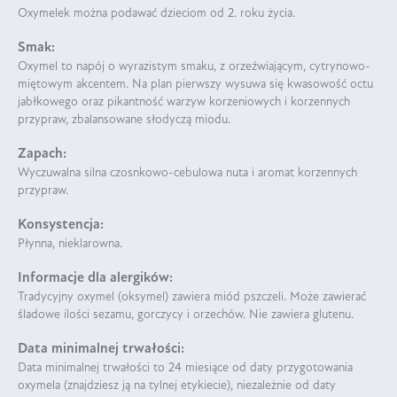
Oxymelek można podawać dzieciom od 2. roku życia.
Smak:
Oxymel to napój o wyrazistym smaku, z orzeźwiającym, cytrynowo-
miętowym akcentem. Na plan pierwszy wysuwa się kwasowość octu
jabłkowego oraz pikantność warzyw korzeniowych i korzennych
przypraw, zbalansowane słodyczą miodu.
Zapach:
Wyczuwalna silna czosnkowo-cebulowa nuta i aromat korzennych
przypraw.
Konsystencja:
Płynna, nieklarowna.
Informacje dla alergików:
Tradycyjny oxymel (oksymel) zawiera miód pszczeli. Może zawierać
śladowe ilości sezamu, gorczycy i orzechów. Nie zawiera glutenu.
Data minimalnej trwałości:
Data minimalnej trwałości to 24 miesiące od daty przygotowania
oxymela (znajdziesz ją na tylnej etykiecie), niezależnie od daty