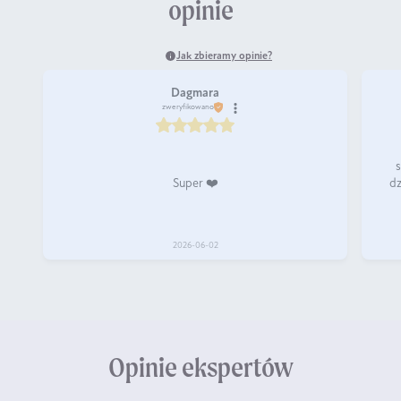
opinie
Jak zbieramy opinie?
Dagmara
zweryfikowano
Super ❤️
dz
2026-06-02
Opinie ekspertów