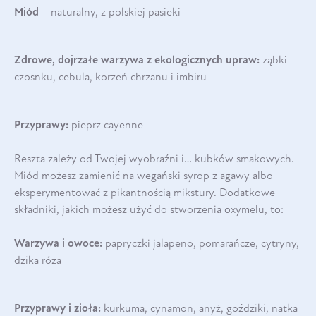
Miód
– naturalny, z polskiej pasieki
Zdrowe, dojrzałe warzywa z ekologicznych upraw:
ząbki
czosnku, cebula, korzeń chrzanu i imbiru
Przyprawy:
pieprz cayenne
Reszta zależy od Twojej wyobraźni i… kubków smakowych.
Miód możesz zamienić na wegański syrop z agawy albo
eksperymentować z pikantnością mikstury. Dodatkowe
składniki, jakich możesz użyć do stworzenia oxymelu, to:
Warzywa i owoce:
papryczki jalapeno, pomarańcze, cytryny,
dzika róża
Przyprawy i zioła:
kurkuma, cynamon, anyż, goździki, natka