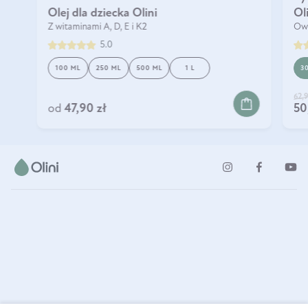
Olej dla dziecka Olini
Ol
Z witaminami A, D, E i K2
Owo
5.0
100 ML
250 ML
500 ML
1 L
3
62,9
DO KOSZYKA
od
47,90 zł
50