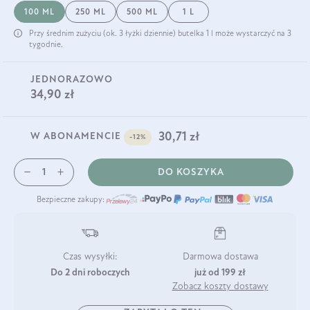
100 ML
250 ML
500 ML
1 L
Przy średnim zużyciu (ok. 3 łyżki dziennie) butelka 1 l może wystarczyć na 3
tygodnie.
JEDNORAZOWO
34,90 zł
30,71 zł
W ABONAMENCIE
-12%
DO KOSZYKA
Bezpieczne zakupy:
Czas wysyłki:
Darmowa dostawa
Do 2 dni roboczych
już od 199 zł
Zobacz koszty dostawy