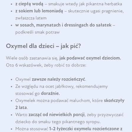
z ciepłą wodą
– smakuje wtedy jak pikantna herbatka
z sokiem lub lemoniadą
– skutecznie ugasi pragnienie,
zwłaszcza latem
w sosach, marynatach i dressingach do sałatek
–
podkreśli smak potraw
Oxymel dla dzieci – jak pić?
Wiele osób zastanawia się,
jak podawać oxymel dzieciom.
Oto 6 wskazówek, żeby robić to dobrze:
Oxymel
zawsze należy rozcieńczyć
.
Ze względu na ocet jabłkowy, rekomendujemy
stosować go
doraźnie.
Oxymelek można podawać maluchom, które
skończyły
2 lata
.
Warto
zacząć od niewielkich porcji
, żeby przyzwyczaić
dziecko do smaku tego pikantnego syropu.
Można stosować
1-2 łyżeczki oxymelu rozcieńczone z