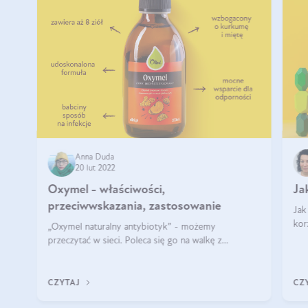
Anna Duda
20 lut 2022
Oxymel - właściwości,
Ja
przeciwwskazania, zastosowanie
Jak
kor
„Oxymel naturalny antybiotyk” - możemy
Oct
przeczytać w sieci. Poleca się go na walkę z
ren
przeziębieniami i wzmocnienie odporności. Mówi się
łas
też, że to naturalny probiotyk - oxymel wzmacnia
organizm. Dziś c
CZYTAJ
CZ