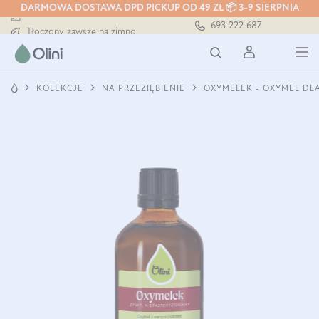
DARMOWA DOSTAWA DPD PICKUP OD 49 ZŁ 📦 3-9 SIERPNIA
Darmowa dostawa od 199 zł
693 222 687
Tłoczony zawsze na zimno
Bezpieczna dostawa od 7,49 zł
Darmowa dostawa od 199 zł
Tłoczony zawsze na zimno
KOLEKCJE
NA PRZEZIĘBIENIE
OXYMELEK - OXYMEL DLA