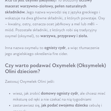
A co to jest oxymel (oksymel)?
To słodzony
octowy
macerat warzywno-ziołowy, pełen naturalnych
składników.
Jego nazwa wywodzi się z języka greckiego i
wskazuje na dwa główne składniki, z których powstaje. Oxy
– kwaśny, ostry, oznacza ocet jabłkowy a mel lub méli –
miód. Pozostałe składniki, z których robi się tradycyjny
oxymel (oksymel), to
warzywa, przyprawy i zioła.
Inna nazwa oxymelu to
ognisty cydr
, a więc tłumaczenie
jego angielskiego określenia fire cider.
Czy warto podawać Oxymelek (Oksymelek)
Olini dzieciom?
Zastosuj Oxymelek Olini jeśli:
wiesz, jak zrobić
domowy ognisty cydr
, ale chcesz mieć
miksturę od ręki a nie czekać na nią tygodniami
zastanawiasz się,
jak podać swojemu dziecku
cebulę i