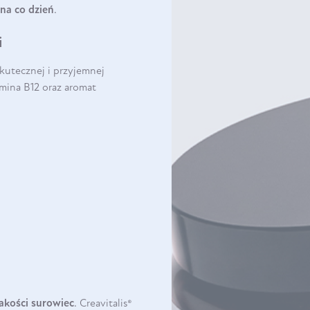
na co dzień
.
i
skutecznej i przyjemnej
amina B12 oraz aromat
jakości surowiec
. Creavitalis®