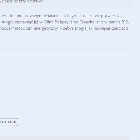
Zobacz koszty dostawy
brze udokumentowanym działaniu, którego skuteczność potwierdzają
 mogło zabraknąć jej w Olini! Połączyliśmy Creavitalis® z witaminą B12,
ność i metabolizm energetyczny – żebyś mogła jak najwięcej czerpać z
EŁNIENIE