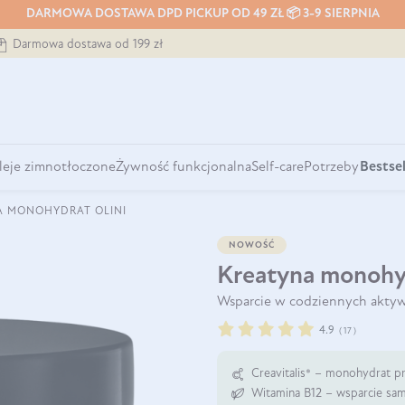
DARMOWA DOSTAWA DPD PICKUP OD 49 ZŁ 📦 3-9 SIERPNIA
Darmowa dostawa od 199 zł
leje zimnotłoczone
Żywność funkcjonalna
Self-care
Potrzeby
Bestsel
A MONOHYDRAT OLINI
NOWOŚĆ
Kreatyna monohyd
Wsparcie w codziennych akty
4.9
(
17
)
Creavitalis® – monohydrat pr
Witamina B12 – wsparcie sa