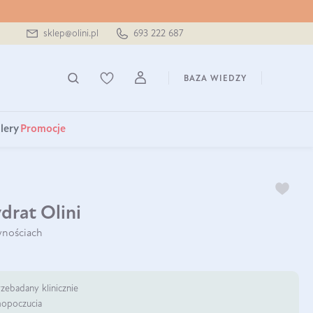
sklep@olini.pl
693 222 687
BAZA WIEDZY
lery
Promocje
rat Olini
wnościach
zebadany klinicznie
mopoczucia