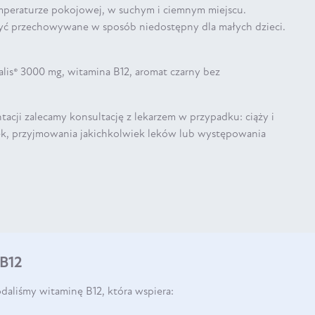
peraturze pokojowej, w suchym i ciemnym miejscu.
yć przechowywane w sposób niedostępny dla małych dzieci.
lis® 3000 mg, witamina B12, aromat czarny bez
acji zalecamy konsultację z lekarzem w przypadku: ciąży i
rek, przyjmowania jakichkolwiek leków lub występowania
 B12
daliśmy witaminę B12, która wspiera: