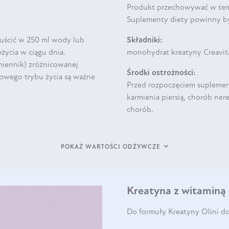
Produkt przechowywać w tem
Suplementy diety powinny b
zpuścić w 250 ml wody lub
Składniki:
życia w ciągu dnia.
monohydrat kreatyny Creavita
miennik) zróżnicowanej
Środki ostrożności:
owego trybu życia są ważne
Przed rozpoczęciem suplement
karmienia piersią, chorób ne
chorób.
POKAŻ WARTOŚCI ODŻYWCZE
Kreatyna z witaminą
Do formuły Kreatyny Olini do