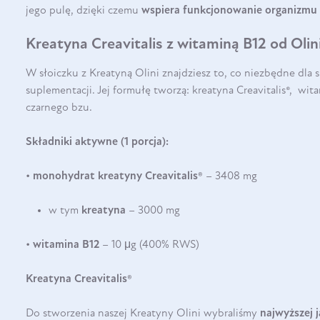
jego pulę, dzięki czemu
wspiera funkcjonowanie organizmu 
Kreatyna Creavitalis z witaminą B12 od Olin
W słoiczku z Kreatyną Olini znajdziesz to, co niezbędne dla 
suplementacji. Jej formułę tworzą: kreatyna Creavitalis®, wit
czarnego bzu.
Składniki aktywne (1 porcja):
•
monohydrat kreatyny Creavitalis®
– 3408 mg
w tym
kreatyna
– 3000 mg
•
witamina B12
– 10 μg (400% RWS)
Kreatyna Creavitalis®
Do stworzenia naszej Kreatyny Olini wybraliśmy
najwyższej 