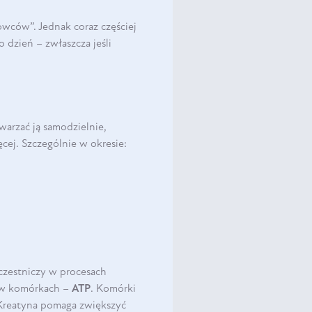
owców”. Jednak coraz częściej
o dzień – zwłaszcza jeśli
arzać ją samodzielnie,
cej. Szczególnie w okresie:
czestniczy w procesach
 w komórkach –
ATP
. Komórki
Kreatyna pomaga zwiększyć