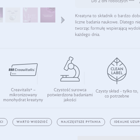
Do 2 dni roboczych
Kreatyna to składnik o bardzo do
liczne badania naukowe. Dlatego nie
tworząc formułę wspierającą wydol
każdego dnia.
Creavitalis® –
Czystość surowca
Czysty skład - tylko to,
mikronizowany
potwierdzona badaniami
co potrzebne
monohydrat kreatyny
jakości
CI
WARTO WIEDZIEĆ
NAJCZĘSTSZE PYTANIA
IDEALNE UZUP