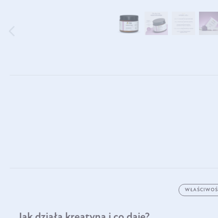
WŁAŚCIWOŚ
Jak działa kreatyna i co daje?