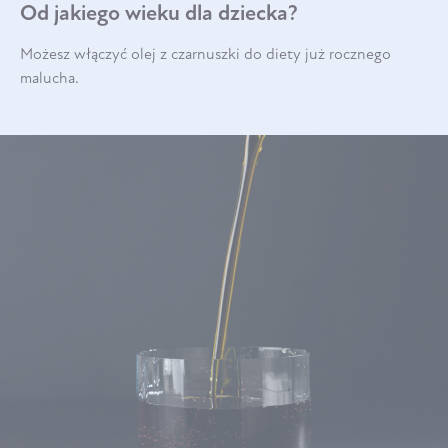
Od jakiego wieku dla dziecka?
Możesz włączyć olej z czarnuszki do diety już rocznego
malucha.