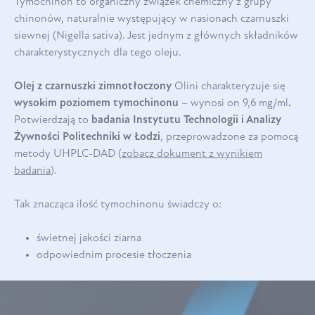
Tymochinon to organiczny związek chemiczny z grupy
chinonów, naturalnie występujący w nasionach czarnuszki
siewnej (Nigella sativa). Jest jednym z głównych składników
charakterystycznych dla tego oleju.
Olej z czarnuszki zimnotłoczony
Olini charakteryzuje się
wysokim poziomem tymochinonu
– wynosi on 9,6 mg/ml
.
Potwierdzają to
badania Instytutu Technologii i Analizy
Żywności Politechniki w Łodzi
, przeprowadzone za pomocą
metody UHPLC-DAD (
zobacz dokument z wynikiem
badania
).
Tak znacząca ilość tymochinonu świadczy o:
świetnej jakości ziarna
odpowiednim procesie tłoczenia