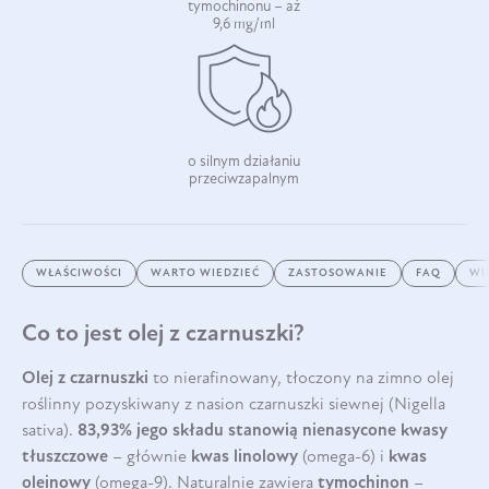
tymochinonu – aż
9,6 mg/ml
o silnym działaniu
przeciwzapalnym
WŁAŚCIWOŚCI
WARTO WIEDZIEĆ
ZASTOSOWANIE
FAQ
WI
Co to jest olej z czarnuszki?
Olej z czarnuszki
to nierafinowany, tłoczony na zimno olej
roślinny pozyskiwany z nasion czarnuszki siewnej (Nigella
sativa).
83,93% jego składu stanowią nienasycone kwasy
tłuszczowe
– głównie
kwas linolowy
(omega-6) i
kwas
oleinowy
(omega-9). Naturalnie zawiera
tymochinon
–