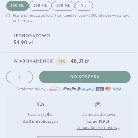
100 ML
250 ML
500 ML
1 L
Przy średnim zużyciu (ok. 1 łyżki dziennie) butelka 500 ml może wystarczyć
na 1 miesiąc.
JEDNORAZOWO
54,90 zł
48,31 zł
W ABONAMENCIE
-12%
DO KOSZYKA
Bezpieczne zakupy:
Czas wysyłki:
Darmowa dostawa
Do 2 dni roboczych
już od 199 zł
Zobacz koszty dostawy