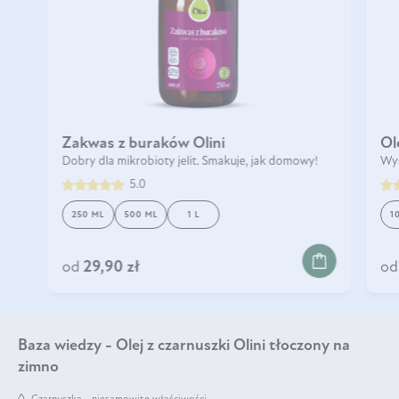
Zakwas z buraków Olini
Ol
Dobry dla mikrobioty jelit. Smakuje, jak domowy!
Wys
5.0
250 ML
500 ML
1 L
1
DO KOSZYKA
od
29,90 zł
od
Baza wiedzy - Olej z czarnuszki Olini tłoczony na
zimno