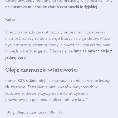
Chcieliśmy, żeby polubiły go też maluchy, więc postawiliśmy
na
autorską mieszankę ziaren czarnuszki indyjskiej
.
Kolor
Olej z czarnuszki zimnotłoczony może mieć różne barwy i
mętność. Zależy to od ziaren, z których się go tłoczy. Może
być jasnożółty, ciemnozielony, a nawet całkiem czarny oraz
mniej lub bardziej gęsty. Zdarza się, że
inne są nawet oleje z
jednej partii
!
Olej z czarnuszki właściwości
Ponad 83% składu oleju z czarnuszki to nienasycone kwasy
tłuszczowe. Zastąpienie nimi kwasów nasyconych w
codziennej diecie przyczynia się do utrzymania
prawidłowego poziomu cholesterolu we krwi.*
100 g Oleju z czarnuszki Olini to: