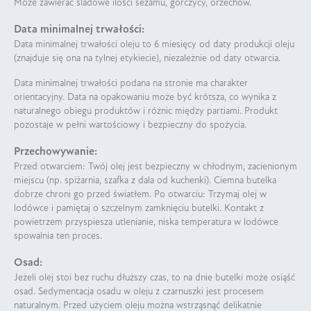
Może zawierać śladowe ilości sezamu, gorczycy, orzechów.
Data minimalnej trwałości:
Data minimalnej trwałości oleju to 6 miesięcy od daty produkcji oleju
(znajduje się ona na tylnej etykiecie), niezależnie od daty otwarcia.
Data minimalnej trwałości podana na stronie ma charakter
orientacyjny. Data na opakowaniu może być krótsza, co wynika z
naturalnego obiegu produktów i różnic między partiami. Produkt
pozostaje w pełni wartościowy i bezpieczny do spożycia.
Przechowywanie:
Przed otwarciem: Twój olej jest bezpieczny w chłodnym, zacienionym
miejscu (np. spiżarnia, szafka z dala od kuchenki). Ciemna butelka
dobrze chroni go przed światłem. Po otwarciu: Trzymaj olej w
lodówce i pamiętaj o szczelnym zamknięciu butelki. Kontakt z
powietrzem przyspiesza utlenianie, niska temperatura w lodówce
spowalnia ten proces.
Osad:
Jeżeli olej stoi bez ruchu dłuższy czas, to na dnie butelki może osiąść
osad. Sedymentacja osadu w oleju z czarnuszki jest procesem
naturalnym. Przed użyciem oleju można wstrząsnąć delikatnie