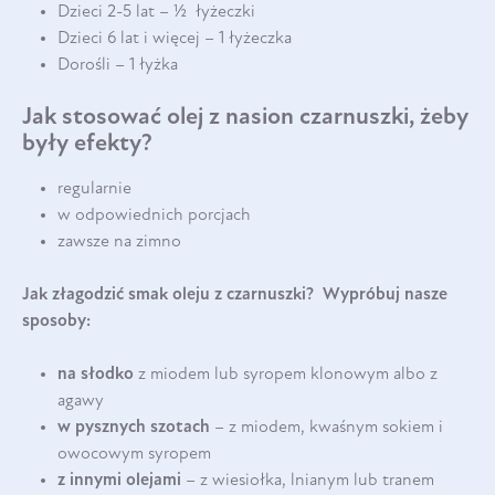
Dzieci 2-5 lat – ½ łyżeczki
Dzieci 6 lat i więcej – 1 łyżeczka
Dorośli – 1 łyżka
Jak stosować olej z nasion czarnuszki, żeby
były efekty?
regularnie
w odpowiednich porcjach
zawsze na zimno
Jak złagodzić smak oleju z czarnuszki? Wypróbuj nasze
sposoby:
na słodko
z miodem lub syropem klonowym albo z
agawy
w pysznych szotach
– z miodem, kwaśnym sokiem i
owocowym syropem
z innymi olejami
– z wiesiołka, lnianym lub tranem