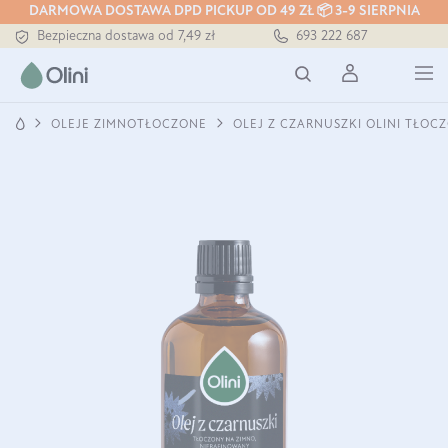
DARMOWA DOSTAWA DPD PICKUP OD 49 ZŁ 📦 3-9 SIERPNIA
Bezpieczna dostawa od 7,49 zł
693 222 687
Darmowa dostawa od 199 zł
Tłoczony zawsze na zimno
OLEJE ZIMNOTŁOCZONE
OLEJ Z CZARNUSZKI OLINI TŁOC