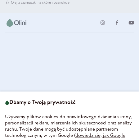
Olej z czarnuszki na skórę i paznokcie
ul. Strzegomska 49
693 222 687
58-160 Świebodzice
Dbamy o Twoją prywatność
sklep@olini.pl
Polska
NIP 8860027066
Używamy plików cookies do prawidłowego działania strony,
REGON 890213034
personalizacji reklam, mierzenia ich skuteczności oraz analizy
ruchu. Twoje dane mogą być udostępniane partnerom
INFORMACJE
technologicznym, w tym Google (
dowiedz się, jak Google
PŁATNOŚĆ I DOSTAWA