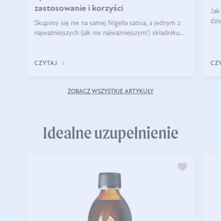
zastosowanie i korzyści
Jak
dzi
Skupimy się nie na samej Nigella sativa, a jednym z
sto
najważniejszych (jak nie najważniejszym!) składniku
pow
olejku eterycznego z czarnuszki: tymochinonie.
Kto
CZYTAJ
CZ
ZOBACZ WSZYSTKIE ARTYKUŁY
Idealne uzupełnienie