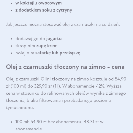
w koktajlu owocowym
z dodatkiem soku z cytryny
Jak jeszcze można stosować olej z czarnuszki na co dzień:
dodawaj go do
jogurtu
skrop nim
zupę krem
polej nim
sałatkę lub przekąskę
Olej z czarnuszki tłoczony na zimno - cena
Olej z czarnuszki Olini tłoczony na zimno kosztuje od 54,90
zł (100 ml) do 329,90 zł (1 l). W abonamencie -12%. Wyższa
cena w stosunku do rafinowanych olejów wynika z zimnego
tłoczenia, braku filtrowania i przebadanego poziomu
tymochinonu.
100 ml: 54.90 zł bez abonamentu, 48.31 zł w
abonamencie