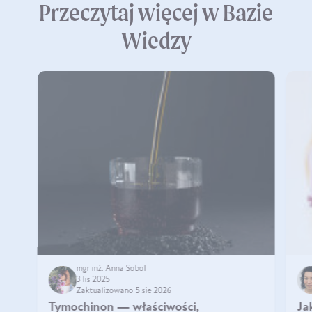
Przeczytaj więcej w Bazie
Wiedzy
mgr inż. Anna Sobol
3 lis 2025
Zaktualizowano 5 sie 2026
Tymochinon — właściwości,
Ja