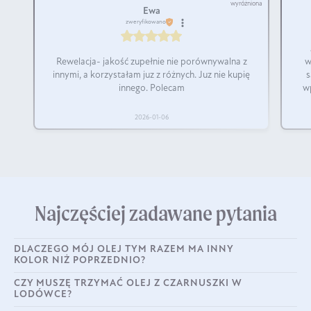
wyróżniona
Ewa
zweryfikowano
Rewelacja- jakość zupełnie nie porównywalna z
w
innymi, a korzystałam juz z różnych. Juz nie kupię
s
innego. Polecam
w
2026-01-06
Najczęściej zadawane pytania
DLACZEGO MÓJ OLEJ TYM RAZEM MA INNY
KOLOR NIŻ POPRZEDNIO?
CZY MUSZĘ TRZYMAĆ OLEJ Z CZARNUSZKI W
LODÓWCE?