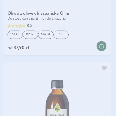
Oliwa z oliwek hiszpańska Olini
Do stosowania na zimno i do smażenia
5.0
100 ML
250 ML
500 ML
1 L
od
37,90 zł