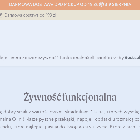
DARMOWA DOSTAWA DPD PICKUP OD 49 ZŁ 📦 3-9 SIERPNIA
Darmowa dostawa od 199 zł
leje zimnotłoczone
Żywność funkcjonalna
Self-care
Potrzeby
Bestsel
Żywność funkcjonalna
ą dobry smak z wartościowymi składnikami? Takie, których wysoką 
lna Olini! Nasze pyszne przekąski, napoje i dodatki urozmaicą cod
maki, które najlepiej pasują do Twojego stylu życia. Które z nich