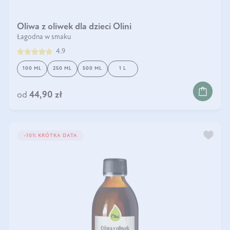
Oliwa z oliwek dla dzieci Olini
Łagodna w smaku
4.9
100 ML
250 ML
500 ML
1 L
DO KOSZYKA
od
44,90 zł
-10% KRÓTKA DATA