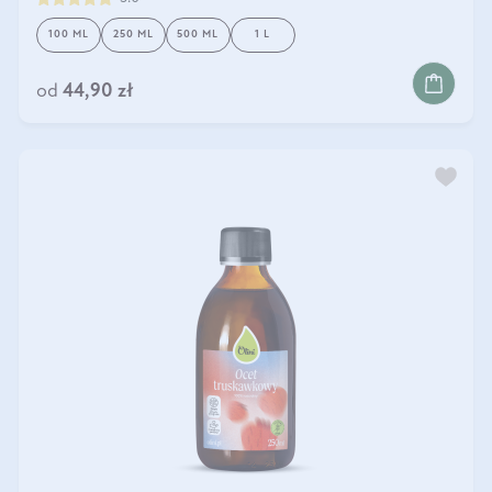
100 ML
250 ML
500 ML
1 L
DO KOSZYKA
od
44,90 zł