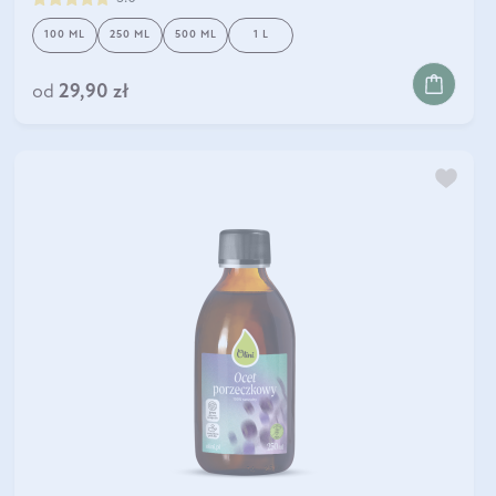
100 ML
250 ML
500 ML
1 L
od
29,90 zł