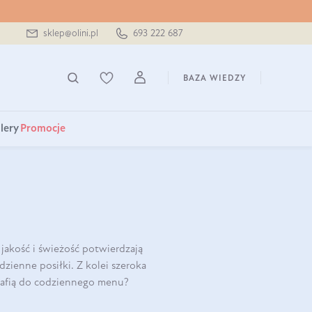
sklep@olini.pl
693 222 687
BAZA WIEDZY
lery
Promocje
jakość i świeżość potwierdzają
zienne posiłki. Z kolei szeroka
 trafią do codziennego menu?