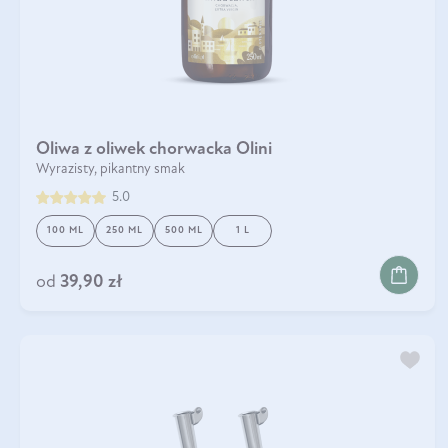
Oliwa z oliwek chorwacka Olini
Wyrazisty, pikantny smak
5.0
100 ML
250 ML
500 ML
1 L
DO KOSZYKA
od
39,90 zł