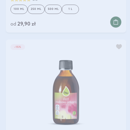
100 ML
250 ML
500 ML
1 L
DO KOSZYKA
od
29,90 zł
-15%