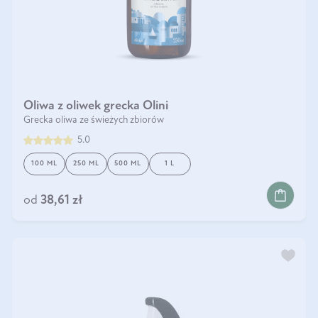
Oliwa z oliwek grecka Olini
Grecka oliwa ze świeżych zbiorów
5.0
100 ML
250 ML
500 ML
1 L
DO KOSZYKA
od
38,61 zł