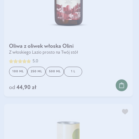
Oliwa z oliwek włoska Olini
Z włoskiego Lazio prosto na Twój stół
5.0
100 ML
250 ML
500 ML
1 L
od
44,90 zł