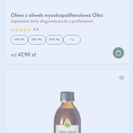
Oliwa z oliwek wysokopolifenolowa Olini
Suplement diety długowieczności z polifenolami
4.9
100 ML
250 ML
500 ML
1 L
DO KOSZYKA
od
47,90 zł