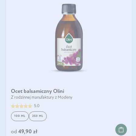
Ocet balsamiczny Olini
Z rodzinnej manufaktury z Modeny
5.0
100 ML
250 ML
od
49,90 zł