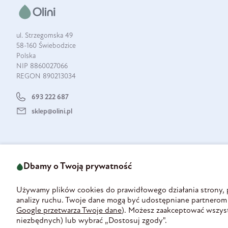
ul. Strzegomska 49
58-160 Świebodzice
Polska
NIP 8860027066
REGON 890213034
693 222 687
sklep@olini.pl
Dbamy o Twoją prywatność
Używamy plików cookies do prawidłowego działania strony, pe
analizy ruchu. Twoje dane mogą być udostępniane partnerom
Google przetwarza Twoje dane
). Możesz zaakceptować wszyst
niezbędnych) lub wybrać „Dostosuj zgody".