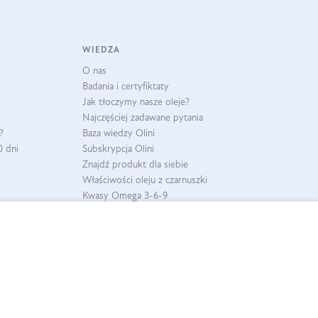
WIEDZA
O nas
Badania i certyfiktaty
Jak tłoczymy nasze oleje?
Najczęściej zadawane pytania
?
Baza wiedzy Olini
0 dni
Subskrypcja Olini
Znajdź produkt dla siebie
Właściwości oleju z czarnuszki
Kwasy Omega 3-6-9
Jak pić ocet jabłkowy?
Zakwas z buraków
Tran
Kolagen rybi
Suplementy
Oliwa
WSPÓŁPRACA