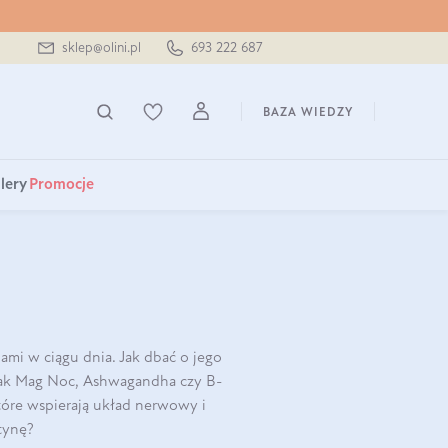
sklep@olini.pl
693 222 687
BAZA WIEDZY
lery
Promocje
ami w ciągu dnia. Jak dbać o jego
 jak Mag Noc, Ashwagandha czy B-
óre wspierają układ nerwowy i
tynę?