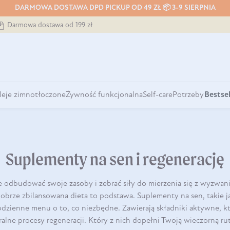
DARMOWA DOSTAWA DPD PICKUP OD 49 ZŁ 📦 3-9 SIERPNIA
Darmowa dostawa od 199 zł
leje zimnotłoczone
Żywność funkcjonalna
Self-care
Potrzeby
Bestsel
Suplementy na sen i regenerację
 odbudować swoje zasoby i zebrać siły do mierzenia się z wyzwani
 dobrze zbilansowana dieta to podstawa. Suplementy na sen, takie
zienne menu o to, co niezbędne. Zawierają składniki aktywne, kt
ralne procesy regeneracji. Który z nich dopełni Twoją wieczorną ru