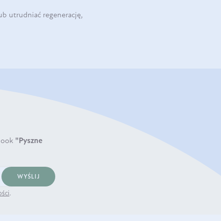
b utrudniać regenerację,
book
"Pyszne
WYŚLIJ
ości
.