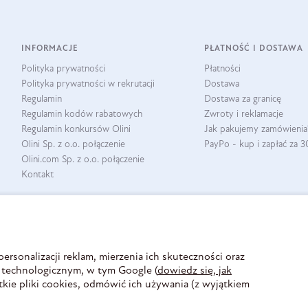
INFORMACJE
PŁATNOŚĆ I DOSTAWA
Polityka prywatności
Płatności
Polityka prywatności w rekrutacji
Dostawa
Regulamin
Dostawa za granicę
Regulamin kodów rabatowych
Zwroty i reklamacje
Regulamin konkursów Olini
Jak pakujemy zamówienia
Olini Sp. z o.o. połączenie
PayPo - kup i zapłać za 3
Olini.com Sp. z o.o. połączenie
Kontakt
rsonalizacji reklam, mierzenia ich skuteczności oraz
 technologicznym, w tym Google (
dowiedz się, jak
kie pliki cookies, odmówić ich używania (z wyjątkiem
ZAUFANE PŁATNOŚCI
BEZPIECZNA DOSTAWA