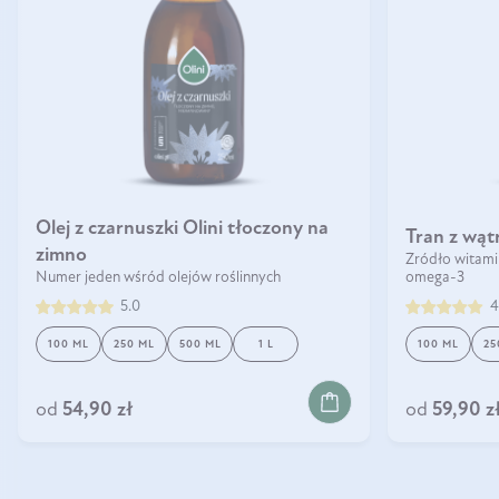
Olej z czarnuszki Olini tłoczony na
Tran z wąt
zimno
Źródło witami
Numer jeden wśród olejów roślinnych
omega-3
5.0
4
100 ML
250 ML
500 ML
1 L
100 ML
25
DO KOSZYKA
DO 
od
54,90 zł
od
59,90 z