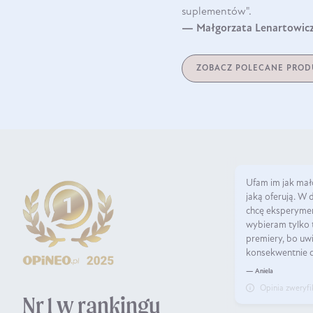
suplementów".
— Małgorzata Lenartowicz,
ZOBACZ POLECANE PROD
Ufam im jak mało
jaką oferują. W 
chcę eksperymen
wybieram tylko t
premiery, bo uwi
konsekwentnie d
— Aniela
Opinia zweryf
Nr 1 w rankingu