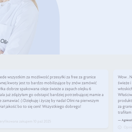
ede wszystkim za możliwość przesyłki za free za granice
Wow . N
nej kwoty jest to bardzo mobilizujące by znów zamówić
świeże 
yłka dobrze spakowana oleje świeże a zapach olejku 6
włoskich
a już zdążyłam go odstapić bardziej potrzebującej mamie a
Właściw
 zamawiać :) Dziękuję i życzę by nadal Olini na pierwszym
produkty
iał jakość bo to się ceni! Wszystkiego dobrego!
za grani
trafiłam
— Agniesz
eryfikowana zakupem 10 paź 2025
Opin