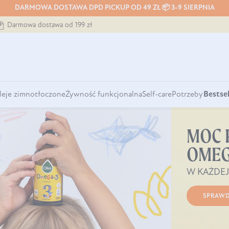
DARMOWA DOSTAWA DPD PICKUP OD 49 ZŁ 📦 3-9 SIERPNIA
Darmowa dostawa od 199 zł
leje zimnotłoczone
Żywność funkcjonalna
Self-care
Potrzeby
Bestsel
MOC
OMEG
W KAŻDEJ
SPRAWD