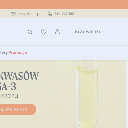
sklep@olini.pl
693 222 687
BAZA WIEDZY
lery
Promocje
 KWASÓW
A-3
 KROPLI
Ź, JAK DZIAŁA