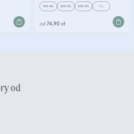
100 ML
250 ML
500 ML
1 L
od
74,90 zł
óry od