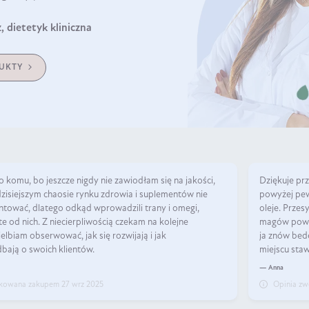
 dietetyk kliniczna
UKTY
 komu, bo jeszcze nigdy nie zawiodłam się na jakości,
Dziękuje prz
dzisiejszym chaosie rynku zdrowia i suplementów nie
powyżej pew
tować, dlatego odkąd wprowadzili trany i omegi,
oleje. Przes
e od nich. Z niecierpliwością czekam na kolejne
magów powal
elbiam obserwować, jak się rozwijają i jak
ja znów bede
bają o swoich klientów.
miejscu staw
— Anna
ikowana zakupem 27 wrz 2025
Opinia zw