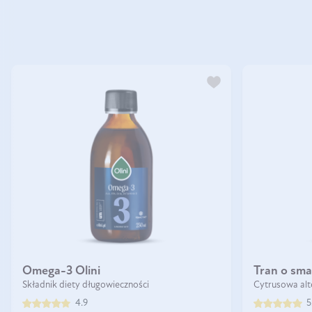
Omega-3 Olini
Tran o sm
Składnik diety długowieczności
Cytrusowa alt
4.9
5