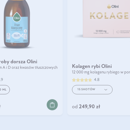
roby dorsza Olini
Kolagen rybi Olini
n A i D oraz kwasów tłuszczowych
12 000 mg kolagenu rybiego w por
.9
4.8
15 SHOTÓW
0 ML
KOSZYKA
DO KOSZYKA
ł
od
249,90 zł