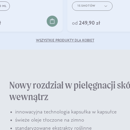
15 SHOTÓW
0 ML
KOSZYKA
DO KOSZYKA
ł
od
249,90 zł
WSZYSTKIE PRODUKTY DLA KOBIET
Nowy rozdział w pielęgnacji sk
wewnątrz
innowacyjna technologia kapsułka w kapsułce
świeże oleje tłoczone na zimno
standaryzowane ekstrakty roślinne