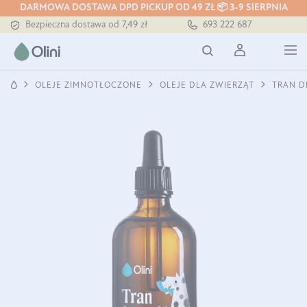
DARMOWA DOSTAWA DPD PICKUP OD 49 ZŁ 📦 3-9 SIERPNIA
Tłoczony zawsze na zimno
693 222 687
Bezpieczna dostawa od 7,49 zł
Darmowa dostawa od 199 zł
Tłoczony zawsze na zimno
OLEJE ZIMNOTŁOCZONE
OLEJE DLA ZWIERZĄT
TRAN DL