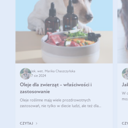
lek. wet. Marika Chaszczyńska
7 sie 2024
Oleje dla zwierząt - właściwości i
Ja
zastosowanie
W o
moż
Oleje roślinne mają wiele prozdrowotnych
wła
zastosowań, nie tylko w diecie ludzi, ale też dla
nas
naszych ukochanych pupili. Mowa o psach, kotach,
szu
koniach, a nawet królikach i gryzoniach! Jest to
fantastyc
CZYTAJ
CZ