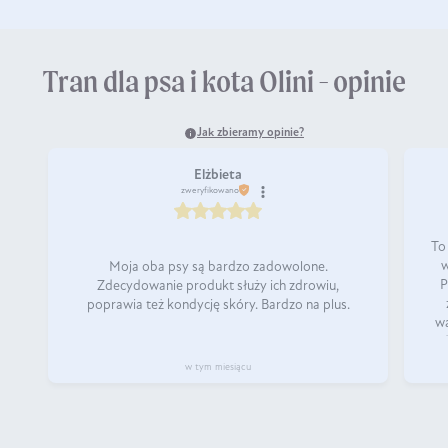
Tran dla psa i kota Olini - opinie
Jak zbieramy opinie?
Elżbieta
zweryfikowano
To 
w
Moja oba psy są bardzo zadowolone.
P
Zdecydowanie produkt służy ich zdrowiu,
poprawia też kondycję skóry. Bardzo na plus.
wa
d
w tym miesiącu