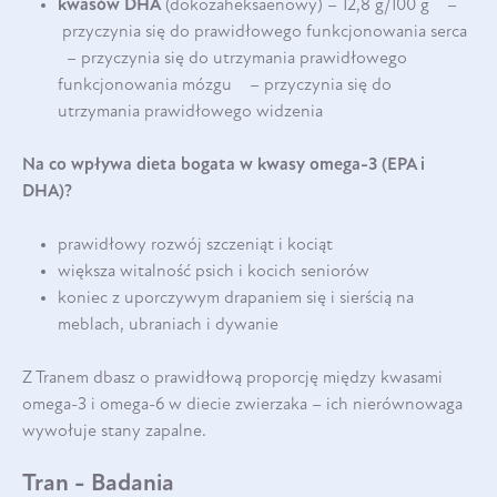
kwasów DHA
(dokozaheksaenowy) – 12,8 g/100 g –
przyczynia się do prawidłowego funkcjono­wania serca
– przyczynia się do utrzymania prawidłowego
funkcjonowania mózgu – przyczynia się do
utrzymania prawidłowego widzenia
Na co wpływa dieta bogata w kwasy omega-3 (EPA i
DHA)?
prawidłowy rozwój szczeniąt i kociąt
większa witalność psich i kocich seniorów
koniec z uporczywym drapaniem się i sierścią na
meblach, ubraniach i dywanie
Z Tranem dbasz o prawidłową proporcję między kwasami
omega-3 i omega-6 w diecie zwierzaka – ich nierównowaga
wywołuje stany zapalne.
Tran - Badania