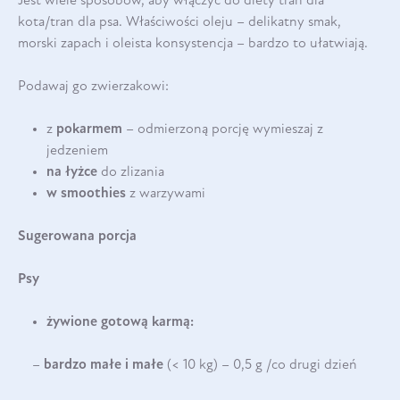
Jest wiele sposobów, aby włączyć do diety tran dla
kota/tran dla psa. Właściwości oleju – delikatny smak,
morski zapach i oleista konsystencja – bardzo to ułatwiają.
Podawaj go zwierzakowi:
z
pokarmem
– odmierzoną porcję wymieszaj z
jedzeniem
na łyżce
do zlizania
w smoothies
z warzywami
Sugerowana porcja
Psy
żywione gotową karmą:
–
bardzo małe i małe
(< 10 kg) – 0,5 g /co drugi dzień