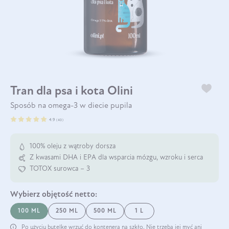
Tran dla psa i kota Olini
Sposób na omega-3 w diecie pupila
4.9
(
40
)
100% oleju z wątroby dorsza
Z kwasami DHA i EPA dla wsparcia mózgu, wzroku i serca
TOTOX surowca – 3
Wybierz
objętość netto:
100 ML
250 ML
500 ML
1 L
Po użyciu butelkę wrzuć do kontenera na szkło. Nie trzeba jej myć ani