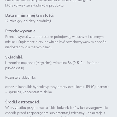
Nie stosować w przypadku nadwrażliwości lub alergii na
którykolwiek ze składników produktu.
Data minimalnej trwałości:
12 miesięcy od daty produkcji.
Przechowywanie:
Przechowywać w temperaturze pokojowej, w suchym i ciemnym
miejscu. Suplement diety powinien być przechowywany w sposób
niedostępny dla małych dzieci.
Składniki:
l-treonian magnezu (Magtein®), witamina B6 (P-5-P – fosforan
pirydoksalu)
Pozostałe składniki:
otoczka kapsułki: hydroksypropylometyloceluloza (HPMC), barwnik
– spirulina, koncentrat z jabłka
Środki ostrożności:
W przypadku przyjmowania jakichkolwiek leków lub występowania
chorób przed rozpoczęciem suplementacji zalecamy konsultację z