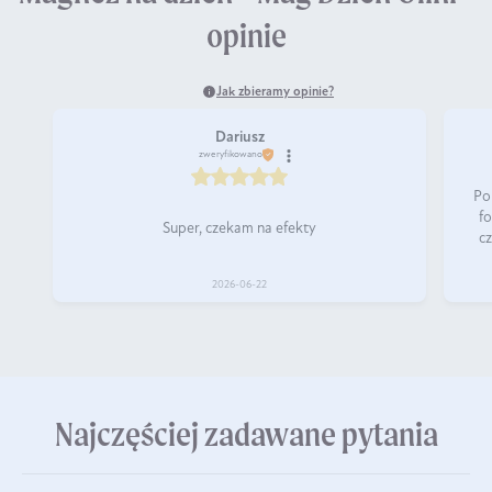
opinie
Jak zbieramy opinie?
Dariusz
zweryfikowano
Po
f
Super, czekam na efekty
c
2026-06-22
Najczęściej zadawane pytania