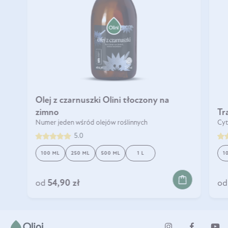
Olej z czarnuszki Olini tłoczony na
zimno
Tr
Numer jeden wśród olejów roślinnych
Cyt
5.0
100 ML
250 ML
500 ML
1 L
1
DO KOSZYKA
od
54,90 zł
od