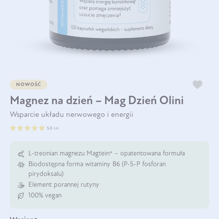
NOWOŚĆ
Magnez na dzień – Mag Dzień Olini
Wsparcie układu nerwowego i energii
5.0
(
4
)
L-treonian magnezu Magtein® – opatentowana formuła
Biodostępna forma witaminy B6 (P-5-P fosforan
pirydoksalu)
Element porannej rutyny
100% vegan