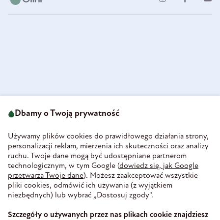
Dbamy o Twoją prywatność
ul. Strzegomska 49
693 222 687
58-160 Świebodzice
sklep@olini.pl
Polska
Używamy plików cookies do prawidłowego działania strony,
NIP 8860027066
personalizacji reklam, mierzenia ich skuteczności oraz analizy
REGON 890213034
ruchu. Twoje dane mogą być udostępniane partnerom
technologicznym, w tym Google (
dowiedz się, jak Google
INFORMACJE
przetwarza Twoje dane
). Możesz zaakceptować wszystkie
PŁATNOŚĆ I DOSTAWA
pliki cookies, odmówić ich używania (z wyjątkiem
WIEDZA
niezbędnych) lub wybrać „Dostosuj zgody".
WSPÓŁPRACA
Szczegóły o używanych przez nas plikach cookie znajdziesz