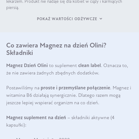
lekarzem. Produkt nie nadaje się dla kobiet w ciąży i karmiących
piersią.
POKAŻ WARTOŚCI ODŻYWCZE
Co zawiera Magnez na dzień Olini?
Składniki
Magnez Dzień Olini
to suplement
clean label
. Oznacza to,
że nie zawiera żadnych zbędnych dodatków.
Postawiliśmy na
proste i przemyślane połączenie
. Magnez i
witamina B6 działają synergicznie. Dlatego razem mogą
jeszcze lepiej wspierać organizm na co dzień.
Magnez suplement na dzień
– składniki aktywne (4
kapsułki):