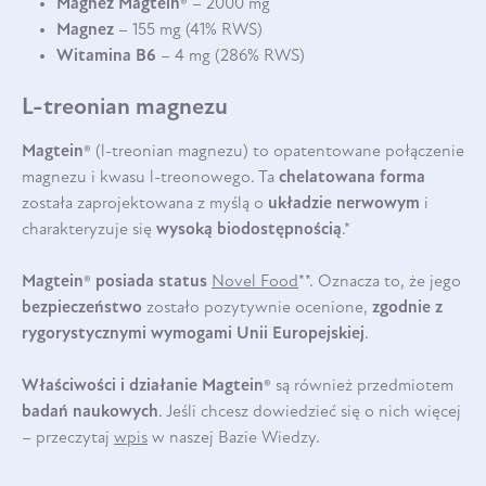
Magnez Magtein®
– 2000 mg
Magnez
– 155 mg (41% RWS)
Witamina B6
– 4 mg (286% RWS)
L-treonian magnezu
Magtein®
(l-treonian magnezu) to opatentowane połączenie
magnezu i kwasu l-treonowego. Ta
chelatowana forma
została zaprojektowana z myślą o
układzie nerwowym
i
charakteryzuje się
wysoką biodostępnością
.*
Magtein® posiada status
Novel Food
**. Oznacza to, że jego
bezpieczeństwo
zostało pozytywnie ocenione,
zgodnie z
rygorystycznymi wymogami Unii
Europejskiej
.
Właściwości i działanie Magtein®
są również przedmiotem
badań naukowych
. Jeśli chcesz dowiedzieć się o nich więcej
– przeczytaj
wpis
w naszej Bazie Wiedzy.