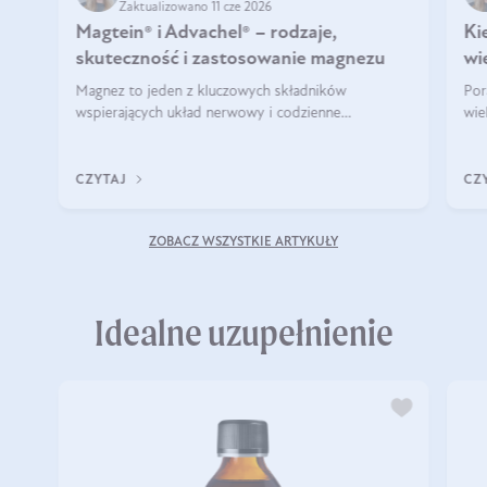
Zaktualizowano 11 cze 2026
Magtein® i Advachel® – rodzaje,
Ki
skuteczność i zastosowanie magnezu
wi
Magnez to jeden z kluczowych składników
Por
wspierających układ nerwowy i codzienne
wie
funkcjonowanie organizmu. Jednak nie w każdej
mag
formie działa tak samo. Czym różnią się Magtein® i
czy
Advachel®? Kiedy warto po nie sięgać? Dowiesz się
Wsz
CZYTAJ
CZ
z tego wpisu!
ZOBACZ WSZYSTKIE ARTYKUŁY
Idealne uzupełnienie