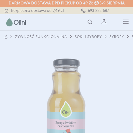
DARMOWA DOSTAWA DPD PICKUP OD 49 ZŁ 📦 3-9 SIERPNIA
Bezpieczna dostawa od 7,49 zł
693 222 687
Darmowa dostawa od 199 zł
Tłoczony zawsze na zimno
ŻYWNOŚĆ FUNKCJONALNA
SOKI I SYROPY
SYROPY