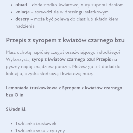
obiad
– doda słodko-kwiatowej nuty zupom i daniom
kolacja
– sprawdzi się w dressingu sałatkowym
desery
– może być polewą do ciast lub składnikiem
nadzienia
Przepis z syropem z kwiatów czarnego bzu
Masz ochotę napić się czegoś orzeźwiającego i słodkiego?
Wykorzystaj
syrop z kwiatów czarnego bzu
!
Przepis
na
pyszny napój znajdziesz poniżej. Możesz go też dodać do
koktajlu, a zyska słodkawą i kwiatową nutę.
Lemoniada truskawkowa z Syropem z kwiatów czarnego
bzu Olini
Składniki:
1 szklanka truskawek
1 szklanka soku z cytryny