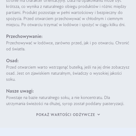
stronie ma charakter orientacyjny. Data na opakowaniu może być
krótsza, co wynika z naturalnego obiegu produktów i różnic między
partiami. Produkt pozostaje w pełni wartościowy i bezpieczny do
spożycia. Przed otwarciem przechowywać w chłodnym i ciemnym
miejscu. Po otwarciu trzymać w lodówce i spożyć w ciągu kilku dni.
Przechowywanie:
Przechowywać w lodówce, zarówno przed, jak i po otwarciu. Chronić
od światła.
Osad:
Przed otwarciem warto wstrząsnąć butelką, jeśli na jej dnie zobaczysz
osad. Jest on zjawiskiem naturalnym, świadczy o wysokiej jakości
soku.
Nasze uwagi:
Powstaje na bazie naturalnego soku, a nie koncentratu. Dla
utrzymania świeżości na dłużej, syrop został poddany pasteryzacji.
POKAŻ WARTOŚCI ODŻYWCZE