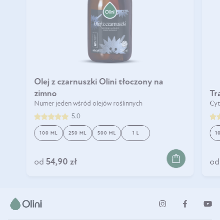
Olej z czarnuszki Olini tłoczony na
zimno
Tr
Numer jeden wśród olejów roślinnych
Cyt
5.0
100 ML
250 ML
500 ML
1 L
1
DO KOSZYKA
od
54,90 zł
od