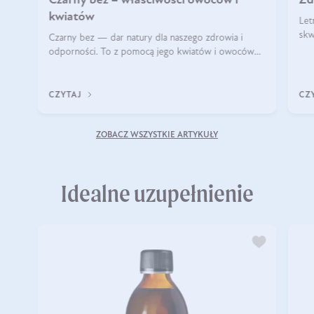
Czarny bez – właściwości owoców i
Zd
kwiatów
Let
skw
Czarny bez — dar natury dla naszego zdrowia i
jes
odporności. To z pomocą jego kwiatów i owoców
sam
leczyli się nasi dziadkowie i pradziadkowie. Kwiaty i
owoce pomagały im chorować rzadziej i krócej. Dziś
t
CZYTAJ
CZ
ZOBACZ WSZYSTKIE ARTYKUŁY
Idealne uzupełnienie