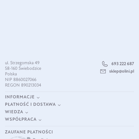
ul. Strzegomska 49
693 222 687
58-160 Świebodzice
sklep@olini.pl
Polska
NIP 8860027066
REGON 890213034
INFORMACJE
PŁATNOŚĆ I DOSTAWA
WIEDZA
WSPÓŁPRACA
ZAUFANE PŁATNOŚCI