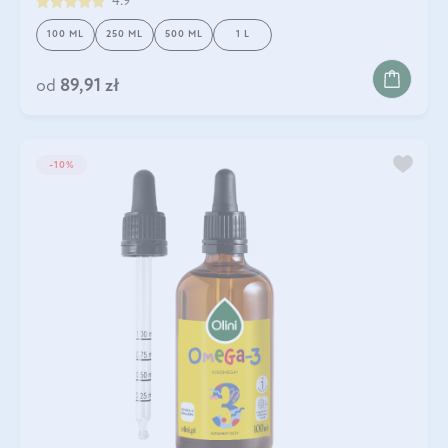
4.9
100 ML
250 ML
500 ML
1 L
od
89,91 zł
-10%