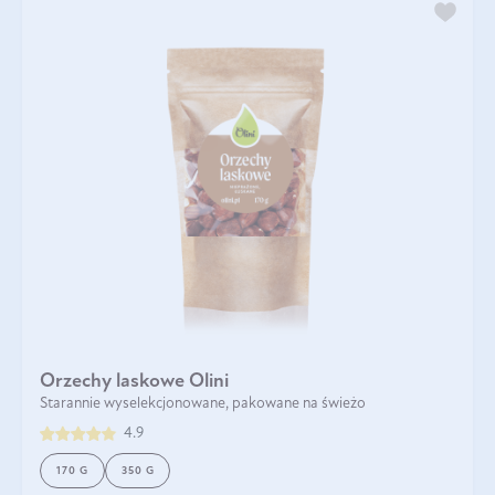
Orzechy laskowe Olini
Starannie wyselekcjonowane, pakowane na świeżo
4.9
170 G
350 G