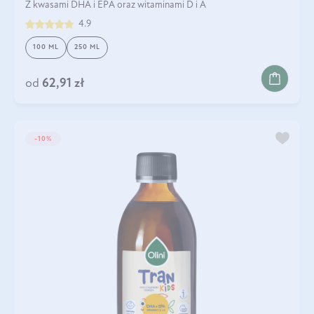
Z kwasami DHA i EPA oraz witaminami D i A
4.9
100 ML
250 ML
od
62,91 zł
-10%