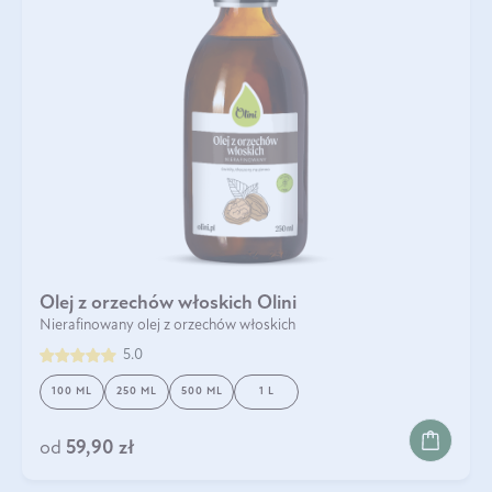
Olej z orzechów włoskich Olini
Nierafinowany olej z orzechów włoskich
5.0
100 ML
250 ML
500 ML
1 L
od
59,90 zł