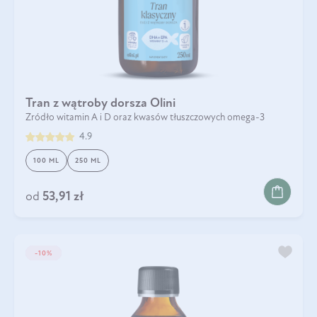
Tran z wątroby dorsza Olini
Źródło witamin A i D oraz kwasów tłuszczowych omega-3
4.9
100 ML
250 ML
od
53,91 zł
KIDS
-10%