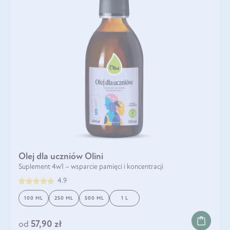
Olej dla uczniów Olini
Suplement 4w1 – wsparcie pamięci i koncentracji
4.9
100 ML
250 ML
500 ML
1 L
od
57,90 zł