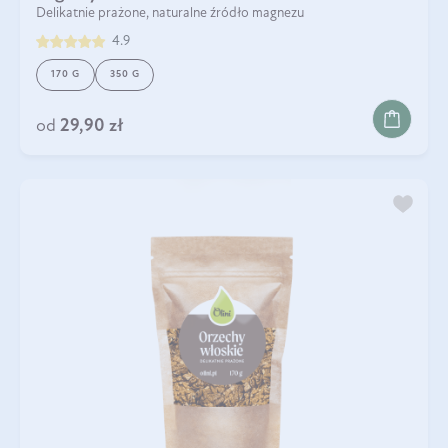
Delikatnie prażone, naturalne źródło magnezu
4.9
170 G
350 G
od
29,90 zł