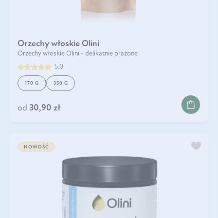
Orzechy włoskie Olini
Orzechy włoskie Olini - delikatnie prażone
5.0
170 G
350 G
od
30,90 zł
NOWOŚĆ