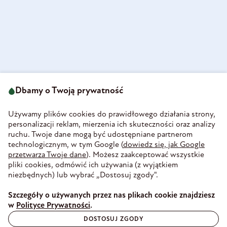
ul. Strzegomska 49
693 222 687
58-160 Świebodzice
Dbamy o Twoją prywatność
sklep@olini.pl
Polska
NIP 8860027066
Używamy plików cookies do prawidłowego działania strony,
REGON 890213034
personalizacji reklam, mierzenia ich skuteczności oraz analizy
ruchu. Twoje dane mogą być udostępniane partnerom
INFORMACJE
technologicznym, w tym Google (
dowiedz się, jak Google
PŁATNOŚĆ I DOSTAWA
przetwarza Twoje dane
). Możesz zaakceptować wszystkie
WIEDZA
pliki cookies, odmówić ich używania (z wyjątkiem
WSPÓŁPRACA
niezbędnych) lub wybrać „Dostosuj zgody".
ZAUFANE PŁATNOŚCI
Szczegóły o używanych przez nas plikach cookie znajdziesz
w
Polityce Prywatności
.
DOSTOSUJ ZGODY
BEZPIECZNA DOSTAWA