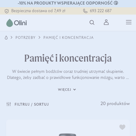
Tłoczony zawsze na zimno
-10% NA PRODUKTY WSPIERAJĄCE ODPORNOŚĆ 🤧
Bezpieczna dostawa od 7,49 zł
693 222 687
Darmowa dostawa od 199 zł
Tłoczony zawsze na zimno
POTRZEBY
PAMIĘĆ I KONCENTRACJA
Pamięć i koncentracja
W świecie pełnym bodźców coraz trudniej utrzymać skupienie.
Dlatego, żeby zadbać o prawidłowe funkcjonowanie mózgu, warto …
WIĘCEJ
20 produktów
FILTRUJ / SORTUJ