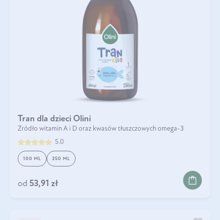
Tran dla dzieci Olini
Źródło witamin A i D oraz kwasów tłuszczowych omega-3
5.0
100 ML
250 ML
od
53,91 zł