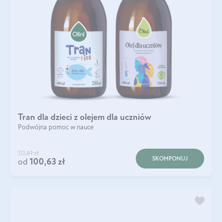
Tran dla dzieci z olejem dla uczniów
Podwójna pomoc w nauce
111,81 zł
SKOMPONUJ
od
100,63 zł