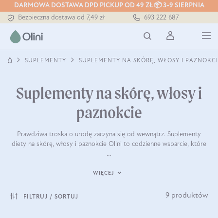
DARMOWA DOSTAWA DPD PICKUP OD 49 ZŁ 📦 3-9 SIERPNIA
Tłoczony zawsze na zimno
693 222 687
Bezpieczna dostawa od 7,49 zł
Darmowa dostawa od 199 zł
Tłoczony zawsze na zimno
SUPLEMENTY
SUPLEMENTY NA SKÓRĘ, WŁOSY I PAZNOKCI
Suplementy na skórę, włosy i
paznokcie
Prawdziwa troska o urodę zaczyna się od wewnątrz. Suplementy
diety na skórę, włosy i paznokcie Olini to codzienne wsparcie, które
…
WIĘCEJ
9 produktów
FILTRUJ / SORTUJ