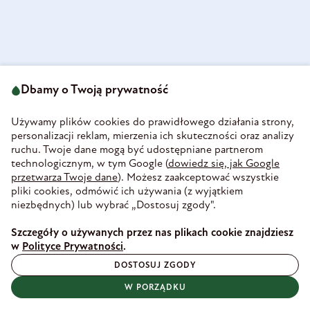
ul. Strzegomska 49
693 222 687
58-160 Świebodzice
Dbamy o Twoją prywatność
sklep@olini.pl
Polska
NIP 8860027066
Używamy plików cookies do prawidłowego działania strony,
REGON 890213034
personalizacji reklam, mierzenia ich skuteczności oraz analizy
ruchu. Twoje dane mogą być udostępniane partnerom
INFORMACJE
technologicznym, w tym Google (
dowiedz się, jak Google
PŁATNOŚĆ I DOSTAWA
przetwarza Twoje dane
). Możesz zaakceptować wszystkie
WIEDZA
pliki cookies, odmówić ich używania (z wyjątkiem
WSPÓŁPRACA
niezbędnych) lub wybrać „Dostosuj zgody".
ZAUFANE PŁATNOŚCI
Szczegóły o używanych przez nas plikach cookie znajdziesz
w
Polityce Prywatności
.
DOSTOSUJ ZGODY
BEZPIECZNA DOSTAWA
W PORZĄDKU