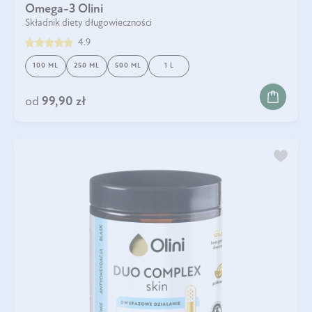
Omega-3 Olini
Składnik diety długowieczności
4.9
100 ML
250 ML
500 ML
1 L
od
99,90 zł