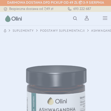
DARMOWA DOSTAWA DPD PICKUP OD 49 ZŁ 📦 3-9 SIERPNIA
Bezpieczna dostawa od 7,49 zł
693 222 687
Darmowa dostawa od 199 zł
Tłoczony zawsze na zimno
SUPLEMENTY
PODSTAWY SUPLEMENTACJI
ASHWAGAND