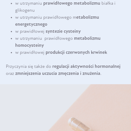
w utrzymaniu
prawidłowego metabolizmu
białka i
glikogenu
w utrzymaniu prawidłowego m
etabolizmu
energetycznego
w prawidłowej
syntezie cysteiny
w utrzymaniu prawidłowego
metabolizmu
homocysteiny
w prawidłowej
produkcji czerwonych krwinek
Przyczynia się także do
regulacji aktywności hormonalnej
oraz
zmniejszenia uczucia zmęczenia i znużenia
.