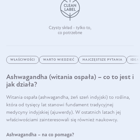
Czysty skład - tylko to,
co potrzebne
WŁAŚCIWOŚCI
WARTO WIEDZIEĆ
NAJCZĘSTSZE PYTANIA
IDEA
Ashwagandha (witania ospała) – co to jest i
jak działa?
Witania ospała (ashwagandha, żeń szeń indyjski) to roślina,
która od tysięcy lat stanowi fundament tradycyjnej
medycyny indyjskiej (ajuwerdy). W ostatnich latach jej
właściwościami zainteresowali się również naukowcy.
Ashwagandha – na co pomaga?