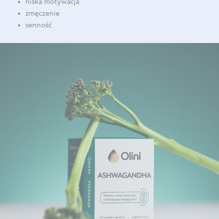
niska motywacja
zmęczenie
senność