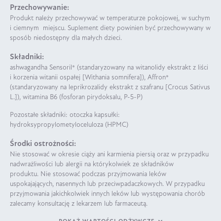
Przechowywanie:
Produkt należy przechowywać w temperaturze pokojowej, w suchym
i ciemnym miejscu. Suplement diety powinien być przechowywany w
sposób niedostępny dla małych dzieci.
Składniki:
ashwagandha Sensoril® (standaryzowany na witanolidy ekstrakt z liści
i korzenia witanii ospałej [Withania somnifera]), Affron®
(standaryzowany na leprikrozalidy ekstrakt z szafranu [Crocus Sativus
L.]), witamina B6 (fosforan pirydoksalu, P-5-P)
Pozostałe składniki: otoczka kapsułki:
hydroksypropylometyloceluloza (HPMC)
Środki ostrożności:
Nie stosować w okresie ciąży ani karmienia piersią oraz w przypadku
nadwrażliwości lub alergii na którykolwiek ze składników
produktu. Nie stosować podczas przyjmowania leków
uspokajających, nasennych lub przeciwpadaczkowych. W przypadku
przyjmowania jakichkolwiek innych leków lub występowania chorób
zalecamy konsultację z lekarzem lub farmaceutą.