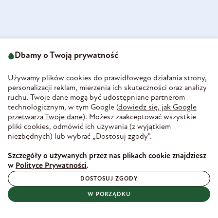
Dbamy o Twoją prywatność
ul. Strzegomska 49
693 222 687
58-160 Świebodzice
sklep@olini.pl
Polska
Używamy plików cookies do prawidłowego działania strony,
NIP 8860027066
personalizacji reklam, mierzenia ich skuteczności oraz analizy
REGON 890213034
ruchu. Twoje dane mogą być udostępniane partnerom
technologicznym, w tym Google (
dowiedz się, jak Google
INFORMACJE
przetwarza Twoje dane
). Możesz zaakceptować wszystkie
PŁATNOŚĆ I DOSTAWA
pliki cookies, odmówić ich używania (z wyjątkiem
WIEDZA
niezbędnych) lub wybrać „Dostosuj zgody".
WSPÓŁPRACA
Szczegóły o używanych przez nas plikach cookie znajdziesz
ZAUFANE PŁATNOŚCI
w
Polityce Prywatności
.
DOSTOSUJ ZGODY
W PORZĄDKU
BEZPIECZNA DOSTAWA