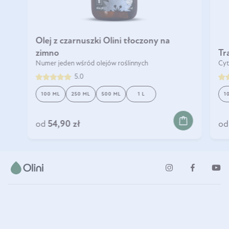
Olej z czarnuszki Olini tłoczony na
zimno
Tr
Numer jeden wśród olejów roślinnych
Cyt
5.0
100 ML
250 ML
500 ML
1 L
1
DO KOSZYKA
od
54,90 zł
od