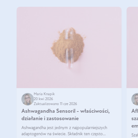
Maria Knapik
20 kwi 2026
Zaktualizowano 11 cze 2026
Ashwagandha Sensoril - właściwości,
Af
działanie i zastosowanie
sz
em
Ashwagandha jest jednym z najpopularniejszych
adaptogenów na świecie. Składnik ten często
Sza