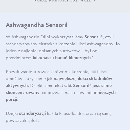
POKAŻ WARTOŚCI ODŻYWCZE
Ashwagandha Sensoril
W Ashwagandzie Olini wykorzystaliśmy
Sensoril®
, czyli
standaryzowany ekstrakt z korzenia i liści ashwagandhy. To
jeden z najlepiej opisanych surowców – był on
przedmiotem
kilkunastu badań klinicznych
.*
Pozyskiwanie surowca zarówno z korzenia, jak i liści
umożliwia uzyskanie jak
największej ilości składników
aktywnych.
Dzięki temu
ekstrakt Sensoril® jest
silnie
skoncentrowany
, co pozwala na stosowanie
mniejszych
porcji
.
Dzięki
standaryzacji
każda kapsułka dostarcza tę samą,
powtarzalną ilość: