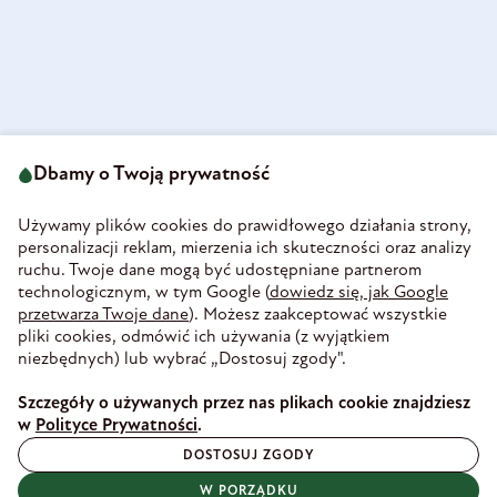
ul. Strzegomska 49
693 222 687
58-160 Świebodzice
Dbamy o Twoją prywatność
sklep@olini.pl
Polska
NIP 8860027066
Używamy plików cookies do prawidłowego działania strony,
REGON 890213034
personalizacji reklam, mierzenia ich skuteczności oraz analizy
ruchu. Twoje dane mogą być udostępniane partnerom
INFORMACJE
technologicznym, w tym Google (
dowiedz się, jak Google
PŁATNOŚĆ I DOSTAWA
przetwarza Twoje dane
). Możesz zaakceptować wszystkie
WIEDZA
pliki cookies, odmówić ich używania (z wyjątkiem
WSPÓŁPRACA
niezbędnych) lub wybrać „Dostosuj zgody".
ZAUFANE PŁATNOŚCI
Szczegóły o używanych przez nas plikach cookie znajdziesz
w
Polityce Prywatności
.
DOSTOSUJ ZGODY
BEZPIECZNA DOSTAWA
W PORZĄDKU