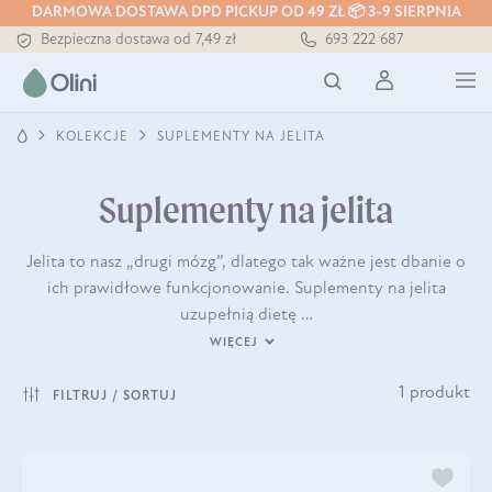
DARMOWA DOSTAWA DPD PICKUP OD 49 ZŁ 📦 3-9 SIERPNIA
Tłoczony zawsze na zimno
693 222 687
Bezpieczna dostawa od 7,49 zł
Darmowa dostawa od 199 zł
Tłoczony zawsze na zimno
KOLEKCJE
SUPLEMENTY NA JELITA
Suplementy na jelita
Jelita to nasz „drugi mózg”, dlatego tak ważne jest dbanie o
ich prawidłowe funkcjonowanie. Suplementy na jelita
uzupełnią dietę …
WIĘCEJ
1 produkt
FILTRUJ / SORTUJ