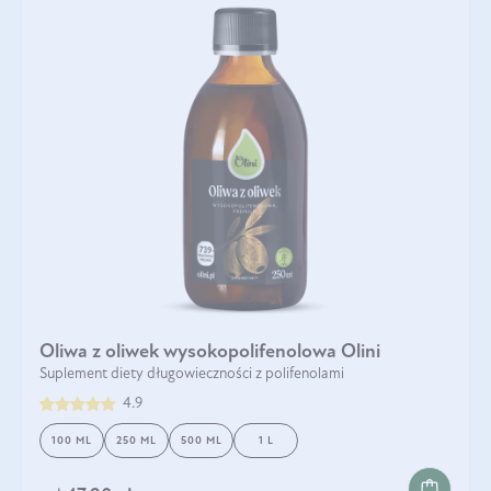
Oliwa z oliwek wysokopolifenolowa Olini
Suplement diety długowieczności z polifenolami
4.9
100 ML
250 ML
500 ML
1 L