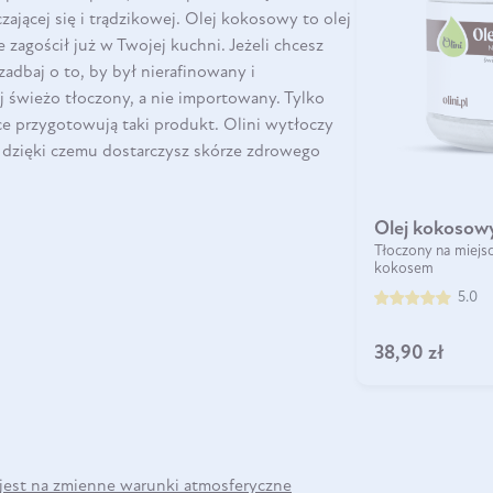
czającej się i trądzikowej. Olej kokosowy to olej
zagościł już w Twojej kuchni. Jeżeli chcesz
DO KOSZYKA
zadbaj o to, by był nierafinowany i
j świeżo tłoczony, a nie importowany. Tylko
sce przygotowują taki produkt.
Olini wytłoczy
 dzięki czemu dostarczysz skórze zdrowego
Olej kokosowy
Tłoczony na miejsc
kokosem
5.0
38,90 zł
 jest na zmienne warunki atmosferyczne