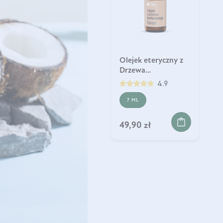
Olejek eteryczny z
Drzewa
Herbacianego Olini
4.9
7 ML
49,90 zł