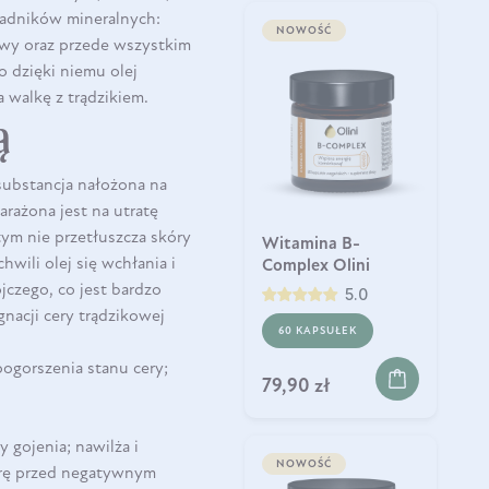
ładników mineralnych:
NOWOŚĆ
owy oraz przede wszystkim
o dzięki niemu olej
 walkę z trądzikiem.
ą
substancja nałożona na
arażona jest na utratę
tym nie przetłuszcza skóry
Witamina B-
hwili olej się wchłania i
Complex Olini
jczego, co jest bardzo
5.0
gnacji cery trądzikowej
60 KAPSUŁEK
 pogorszenia stanu cery;
79,90 zł
 gojenia; nawilża i
NOWOŚĆ
kórę przed negatywnym