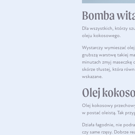
Bomba wita
Dla wszystkich, którzy sz
oleju kokosowego.
Wystarczy wymieszać olej
grubszą warstwę takiej mas
minutach zmyj maseczkę ci
skórze tłustej, która rów
wskazane.
Olej kokos
Olej kokosowy przechowyw
w postać oleistą. Tak pr
Działa łagodnie, nie podr
czy same rzęsy. Dobrze re