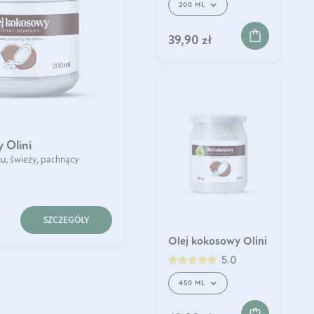
200 ML
39,90 zł
 Olini
u, świeży, pachnący
SZCZEGÓŁY
Olej kokosowy Olini
5.0
450 ML