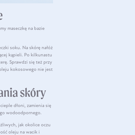
e
camy maseczkę na bazie
czki soku. Na skórę nałóż
ącej kąpieli. Po kilkunastu
erę. Sprawdzi się też przy
oleju kokosowego nie jest
ania skóry
eple dłoni, zamienia się
 tego wodoodpornego.
żliwych, jak okolice oczu
ość oleju na wacik i