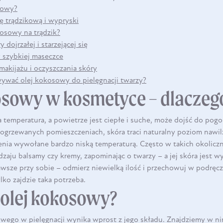
DO KOSZYKA
sowy?
ę trądzikową i wypryski
kosowy na trądzik?
dojrzałej i starzejącej się
szybkiej maseczce
akijażu i oczyszczania skóry
wywać olej kokosowy do pielęgnacji twarzy?
osowy w kosmetyce – dlaczeg
temperatura, a powietrze jest ciepłe i suche, może dojść do pogo
 ogrzewanych pomieszczeniach, skóra traci naturalny poziom nawi
ienia wywołane bardzo niską temperaturą. Często w takich okolicz
odzaju balsamy czy kremy, zapominając o twarzy – a jej skóra jest w
sze przy sobie – odmierz niewielką ilość i przechowuj w podręc
lko zajdzie taka potrzeba.
 olej kokosowy?
DO KOSZYKA
wego w pielęgnacji wynika wprost z jego składu. Znajdziemy w nim