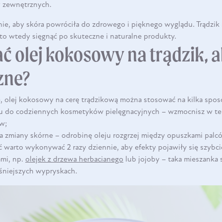
w zewnętrznych.
nie, aby skóra powróciła do zdrowego i pięknego wyglądu. Trądzik 
to wtedy sięgnąć po skuteczne i naturalne produkty.
ć olej kokosowy na trądzik, a
zne?
, olej kokosowy na cerę trądzikową można stosować na kilka sp
leju do codziennych kosmetyków pielęgnacyjnych – wzmocnisz w te
ów;
a zmiany skórne – odrobinę oleju rozgrzej między opuszkami palc
 warto wykonywać 2 razy dziennie, aby efekty pojawiły się szybci
DO KOSZYKA
ami, np.
olejek z drzewa herbacianego
lub jojoby – taka mieszanka 
śniejszych wypryskach.