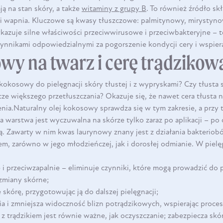
ą na stan skóry, a także
witaminy z grupy B
. To również źródło sk
 i wapnia. Kluczowe są kwasy tłuszczowe: palmitynowy, mirystyn
kazuje silne właściwości przeciwwirusowe i przeciwbakteryjne – t
ynnikami odpowiedzialnymi za pogorszenie kondycji cery i wspiera
wy na twarz i cerę trądzikow
okosowy do pielęgnacji skóry tłustej i z wypryskami? Czy tłusta 
ze większego przetłuszczania? Okazuje się, że nawet cera tłusta n
nia.Naturalny olej kokosowy sprawdza się w tym zakresie, a przy 
a warstwa jest wyczuwalna na skórze tylko zaraz po aplikacji – po c
. Zawarty w nim kwas laurynowy znany jest z działania bakteriobó
iem, zarówno w jego młodzieńczej, jak i dorosłej odmianie. W pielę
e i przeciwzapalnie – eliminuje czynniki, które mogą prowadzić do
DO KOSZYKA
e zmiany skórne;
 skórę, przygotowując ją do dalszej pielęgnacji;
a i zmniejsza widoczność blizn potrądzikowych, wspierając procesy
z trądzikiem jest równie ważne, jak oczyszczanie; zabezpiecza s