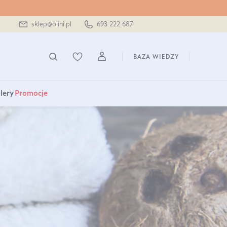
sklep@olini.pl
693 222 687
BAZA WIEDZY
lery
Promocje