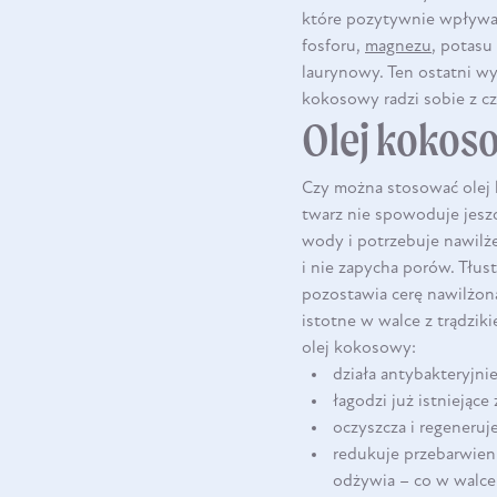
które pozytywnie wpływaj
fosforu,
magnezu
, potasu
laurynowy. Ten ostatni wy
kokosowy radzi sobie z cz
Olej kokoso
Czy można stosować olej k
twarz nie spowoduje jeszc
wody i potrzebuje nawilże
i nie zapycha porów. Tłust
pozostawia cerę nawilżoną
istotne w walce z trądzik
olej kokosowy:
działa antybakteryjni
łagodzi już istniejąc
oczyszcza i regeneruje
redukuje przebarwieni
odżywia – co w walce 