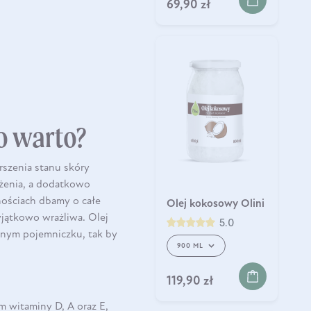
69,90 zł
o warto?
rszenia stanu skóry
lżenia, a dodatkowo
nościach dbamy o całe
Olej kokosowy Olini
yjątkowo wrażliwa. Olej
5.0
znym pojemniczku, tak by
900 ML
119,90 zł
 witaminy D, A oraz E,