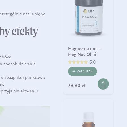
szczególnie nasila się w
by efekty
Magnez na noc –
Mag Noc Olini
osobów:
5.0
n sposób działanie
60 KAPSUŁEK
ów i zaaplikuj punktowo
ej;
79,90 zł
sprzyja niwelowaniu