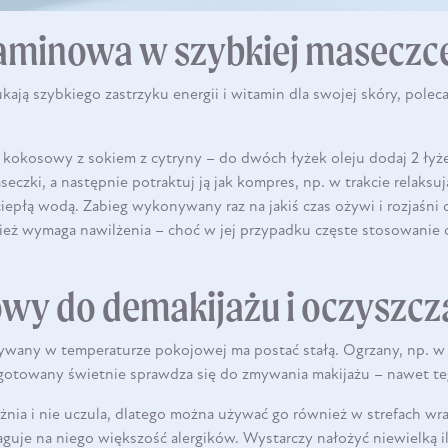
minowa w szybkiej maseczc
ukają szybkiego zastrzyku energii i witamin dla swojej skóry, pole
 kokosowy z sokiem z cytryny – do dwóch łyżek oleju dodaj 2 łyże
eczki, a następnie potraktuj ją jak kompres, np. w trakcie relaksuj
epłą wodą. Zabieg wykonywany raz na jakiś czas ożywi i rozjaśni c
nież wymaga nawilżenia – choć w jej przypadku częste stosowanie 
owy do demakijażu i oczyszcz
any w temperaturze pokojowej ma postać stałą. Ogrzany, np. w ci
zygotowany świetnie sprawdza się do zmywania makijażu – nawet
ażnia i nie uczula, dlatego można używać go również w strefach wra
aguje na niego większość alergików. Wystarczy nałożyć niewielką il