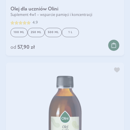
Olej dla uczniów Olini
Suplement 4w1 – wsparcie pamięci i koncentracji
4.9
100 ML
250 ML
500 ML
1 L
od
57,90 zł