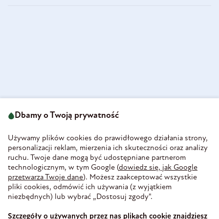
ul. Strzegomska 49
693 222 687
58-160 Świebodzice
Dbamy o Twoją prywatność
sklep@olini.pl
Polska
NIP 8860027066
Używamy plików cookies do prawidłowego działania strony,
REGON 890213034
personalizacji reklam, mierzenia ich skuteczności oraz analizy
ruchu. Twoje dane mogą być udostępniane partnerom
INFORMACJE
technologicznym, w tym Google (
dowiedz się, jak Google
PŁATNOŚĆ I DOSTAWA
przetwarza Twoje dane
). Możesz zaakceptować wszystkie
WIEDZA
pliki cookies, odmówić ich używania (z wyjątkiem
WSPÓŁPRACA
niezbędnych) lub wybrać „Dostosuj zgody".
ZAUFANE PŁATNOŚCI
Szczegóły o używanych przez nas plikach cookie znajdziesz