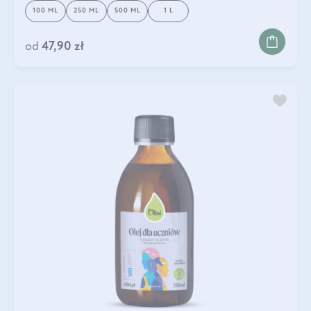
100 ML
250 ML
500 ML
1 L
od
47,90 zł