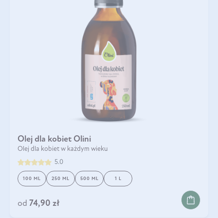
Olej dla kobiet Olini
Olej dla kobiet w każdym wieku
5.0
100 ML
250 ML
500 ML
1 L
od
74,90 zł