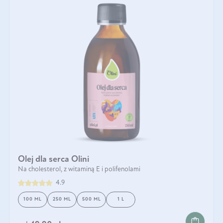
Olej dla serca Olini
Na cholesterol, z witaminą E i polifenolami
4.9
100 ML
250 ML
500 ML
1 L