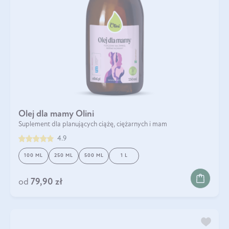
Olej dla mamy Olini
Suplement dla planujących ciążę, ciężarnych i mam
4.9
100 ML
250 ML
500 ML
1 L
od
79,90 zł