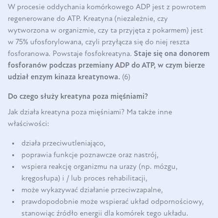
W procesie oddychania komórkowego ADP jest z powrotem
regenerowane do ATP. Kreatyna (niezależnie, czy
wytworzona w organizmie, czy ta przyjęta z pokarmem) jest
w 75% ufosforylowana, czyli przyłącza się do niej reszta
fosforanowa. Powstaje fosfokreatyna.
Staje się ona donorem
fosforanów podczas przemiany ADP do ATP, w czym bierze
udział enzym kinaza kreatynowa.
(6)
Do czego służy kreatyna poza mięśniami?
Jak działa kreatyna poza mięśniami? Ma także inne
właściwości:
działa przeciwutleniająco,
poprawia funkcje poznawcze oraz nastrój,
wspiera reakcję organizmu na urazy (np. mózgu,
kręgosłupa) i / lub proces rehabilitacji,
może wykazywać działanie przeciwzapalne,
prawdopodobnie może wspierać układ odpornościowy,
stanowiąc źródło energii dla komórek tego układu.