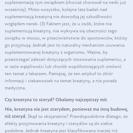
suplementację tym związkiem (chociaż chorował na nerki już
wcześniej). Mimo wszystko, kolejne lata badań nad
suplementacją kreatyną nie dowodzą jej szkodliwości
względem nerek. (3) Faktem jest, że u osób, które nie
suplementują kreatyny, nie wykrywa się obecności tego
związku w moczu, w przeciwieństwie do sportowców, którzy
go przyjmują. Jednak jest to naturalny mechanizm usuwania
suplementowanej kreatyny z organizmu. Ważne, by
przestrzegać zaleceń dotyczących stosowania suplementu, a
w razie wątpliwości lub chorób współistniejących omówić
ten temat z lekarzem. Pamiętaj, że ten artykuł to zbiór
informacji i ciekawostek na temat kreatyny, a nie porada
medyczna.
Czy kreatyna to steryd? Obalamy najczęstszy mit
Nie, kreatyna nie jest sterydem, ponieważ ma inną budowę,
niż steryd.
Skąd to skojarzenie? Prawdopodobnie dlatego, że
efekty przyjmowania kreatyny i sterydów są do siebie
podobne. Jednak kreatyna jest klasyfikowana inaczej niż