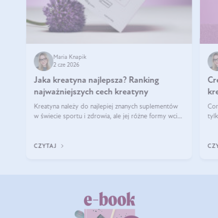
Maria Knapik
2 cze 2026
Jaka kreatyna najlepsza? Ranking
Cr
najważniejszych cech kreatyny
kr
Kreatyna należy do najlepiej znanych suplementów
Cor
w świecie sportu i zdrowia, ale jej różne formy wciąż
tyl
budzą pytania o to, która sprawdza się najlepiej w
moż
praktyce. W tym artykule przyglądamy się temu,
onl
jaka forma kreatyny jest najlepsza.
tym
CZYTAJ
CZ
prz