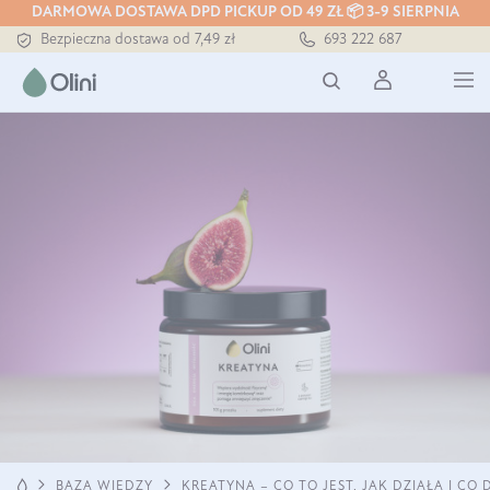
Tłoczony zawsze na zimno
DARMOWA DOSTAWA DPD PICKUP OD 49 ZŁ 📦 3-9 SIERPNIA
Bezpieczna dostawa od 7,49 zł
693 222 687
Darmowa dostawa od 199 zł
Tłoczony zawsze na zimno
KREATYNA – CO TO JEST, JAK DZIAŁA I CO
BAZA WIEDZY