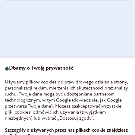
ul. Strzegomska 49
693 222 687
58-160 Świebodzice
Dbamy o Twoją prywatność
sklep@olini.pl
Polska
NIP 8860027066
Używamy plików cookies do prawidłowego działania strony,
REGON 890213034
personalizacji reklam, mierzenia ich skuteczności oraz analizy
ruchu. Twoje dane mogą być udostępniane partnerom
INFORMACJE
technologicznym, w tym Google (
dowiedz się, jak Google
PŁATNOŚĆ I DOSTAWA
przetwarza Twoje dane
). Możesz zaakceptować wszystkie
WIEDZA
pliki cookies, odmówić ich używania (z wyjątkiem
WSPÓŁPRACA
niezbędnych) lub wybrać „Dostosuj zgody".
ZAUFANE PŁATNOŚCI
Szczegóły o używanych przez nas plikach cookie znajdziesz