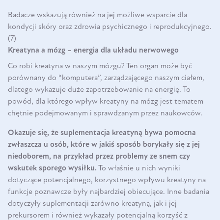
Badacze wskazują również na jej możliwe wsparcie dla
kondycji skóry oraz zdrowia psychicznego i reprodukcyjnego.
(7)
Kreatyna a mózg – energia dla układu nerwowego
Co robi kreatyna w naszym mózgu? Ten organ może być
porównany do “komputera”, zarządzającego naszym ciałem,
dlatego wykazuje duże zapotrzebowanie na energię. To
powód, dla którego wpływ kreatyny na mózg jest tematem
chętnie podejmowanym i sprawdzanym przez naukowców.
Okazuje się, że suplementacja kreatyną bywa pomocna
zwłaszcza u osób, które w jakiś sposób borykały się z jej
niedoborem, na przykład przez problemy ze snem czy
wskutek sporego wysiłku.
To właśnie u nich wyniki
dotyczące potencjalnego, korzystnego wpływu kreatyny na
funkcje poznawcze były najbardziej obiecujące. Inne badania
dotyczyły suplementacji zarówno kreatyną, jak i jej
prekursorem i również wykazały potencjalną korzyść z