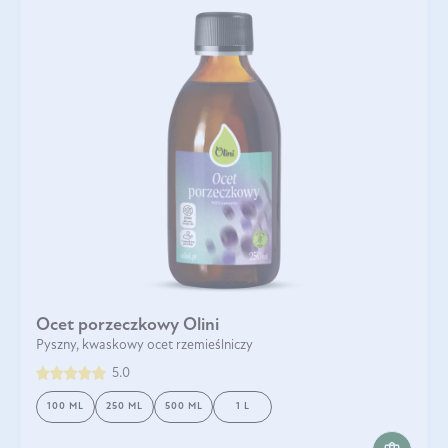
Ocet porzeczkowy Olini
Pyszny, kwaskowy ocet rzemieślniczy
5.0
100 ML
250 ML
500 ML
1 L