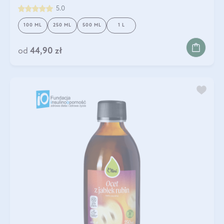
5.0
100 ML
250 ML
500 ML
1 L
od
44,90 zł