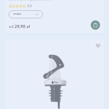
5.0
RYBKA
od
29,90 zł