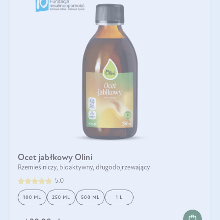
Ocet jabłkowy Olini
Rzemieślniczy, bioaktywny, długodojrzewający
5.0
100 ML
250 ML
500 ML
1 L