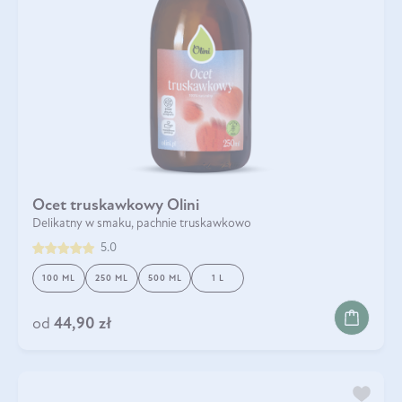
Ocet truskawkowy Olini
Delikatny w smaku, pachnie truskawkowo
5.0
100 ML
250 ML
500 ML
1 L
od
44,90 zł