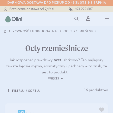
Tłoczony zawsze na zimno
DARMOWA DOSTAWA DPD PICKUP OD 49 ZŁ 📦 3-9 SIERPNIA
Bezpieczna dostawa od 7,49 zł
693 222 687
Darmowa dostawa od 199 zł
Tłoczony zawsze na zimno
ŻYWNOŚĆ FUNKCJONALNA
OCTY RZEMIEŚLNICZE
Octy rzemieślnicze
Jak rozpoznać prawdziwy
ocet
jabłkowy? Ten najlepszy
zawsze będzie mętny, aromatyczny i pachnący – to znak, że
jest to produkt …
WIĘCEJ
16 produktów
FILTRUJ / SORTUJ