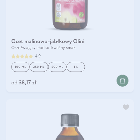
Ocet malinowo-jabłkowy Olini
Orzeźwiający słodko-kwaśny smak
4.9
100 ML
250 ML
500 ML
1 L
od
38,17 zł