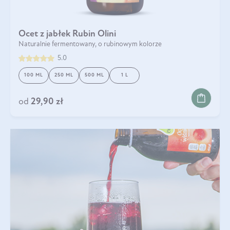
Ocet z jabłek Rubin Olini
Naturalnie fermentowany, o rubinowym kolorze
5.0
100 ML
250 ML
500 ML
1 L
od
29,90 zł
.