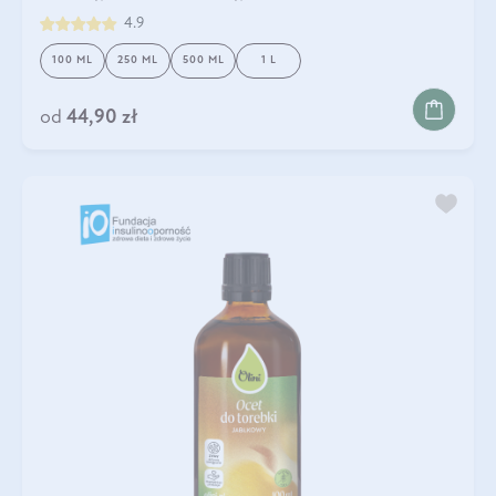
4.9
100 ML
250 ML
500 ML
1 L
od
44,90 zł