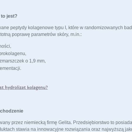
DO KOSZYKA
to jest?
ne peptydy kolagenowe typu I, które w randomizowanych bada
ości, 
prokolagenu,
 zmarszczek o 1,9 mm,
st hydrolizat kolagenu?
chodzenie
ny przez niemiecką firmę Gelita. Przedsiębiorstwo to posiada 
oduktach stawia na innowacyjne rozwiązania oraz najwyższą jak