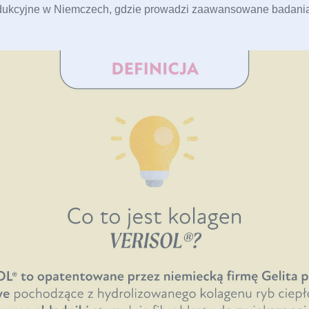
rodukcyjne w Niemczech, gdzie prowadzi zaawansowane badania