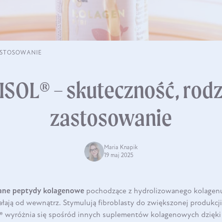
ZASTOSOWANIE
SOL® – skuteczność, rodz
zastosowanie
Maria Knapik
19 maj 2025
ane peptydy kolagenowe
pochodzące z hydrolizowanego kolagenu
ałają od wewnątrz. Stymulują fibroblasty do zwiększonej produkcji
®
wyróżnia się spośród innych suplementów kolagenowych dzięki s