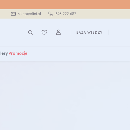
sklep@olini.pl
693 222 687
BAZA WIEDZY
lery
Promocje