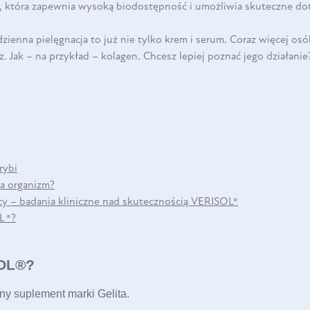
, która zapewnia wysoką biodostępność i umożliwia skuteczne do
DO KOSZYKA
zienna pielęgnacja to już nie tylko krem i serum. Coraz więcej osó
z. Jak – na przykład – kolagen. Chcesz lepiej poznać jego działan
rybi
na organizm?
ty – badania kliniczne nad skutecznością VERISOL®
L ®?
SOL®?
y suplement marki Gelita.