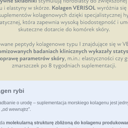
gen rybi
zadbanie o urodę – suplementacja morskiego kolagenu jest jedn
 „od wewnątrz”.
ada 
molekularną strukturę zbliżoną do kolagenu produkowan