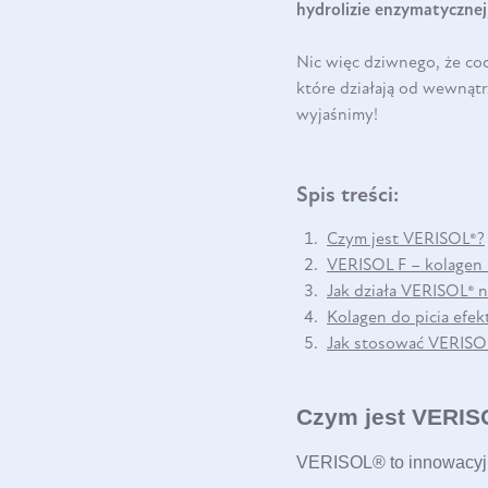
hydrolizie enzymatycznej
Nic więc dziwnego, że cod
które działają od wewnątr
wyjaśnimy!
Spis treści:
Czym jest VERISOL®?
VERISOL F – kolagen 
Jak działa VERISOL® 
Kolagen do picia efek
Jak stosować VERISO
Czym jest VERI
VERISOL® to innowacyjn