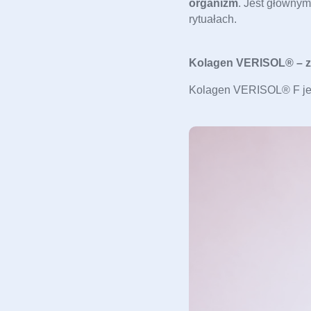
organizm
. Jest głównym
rytuałach. 
Kolagen VERISOL® – z
Kolagen VERISOL® F jest