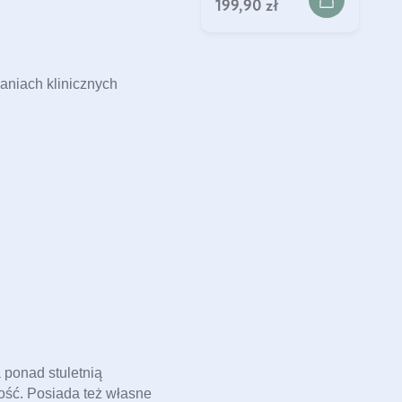
199,90 zł
niach klinicznych 
ponad stuletnią 
ość. Posiada też własne 