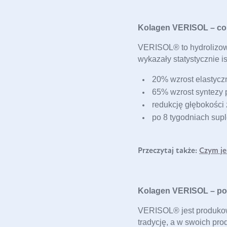
Kolagen VERISOL – co 
VERISOL® to hydrolizowa
20% wzrost elastyczn
65% wzrost syntezy 
redukcję głębokości
Przeczytaj także:
Czym je
Kolagen VERISOL – po
VERISOL® jest produkowa
tradycję, a w swoich pr