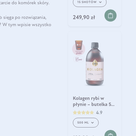
tarcie do komórek skóry.
15 SHOTÓW
249,90 zł
b sięga po rozwiązania,
ie? W tym wpisie wszystko
Kolagen rybi w
płynie – butelka 500
ml
4.9
500 ML