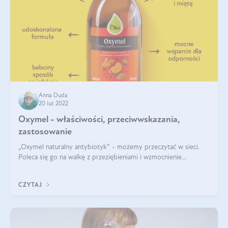
Anna Duda
20 lut 2022
Oxymel - właściwości, przeciwwskazania,
zastosowanie
„Oxymel naturalny antybiotyk” - możemy przeczytać w sieci.
Poleca się go na walkę z przeziębieniami i wzmocnienie
odporności. Mówi się też, że to naturalny probiotyk - oxymel
wzmacnia organizm. Dziś c
CZYTAJ