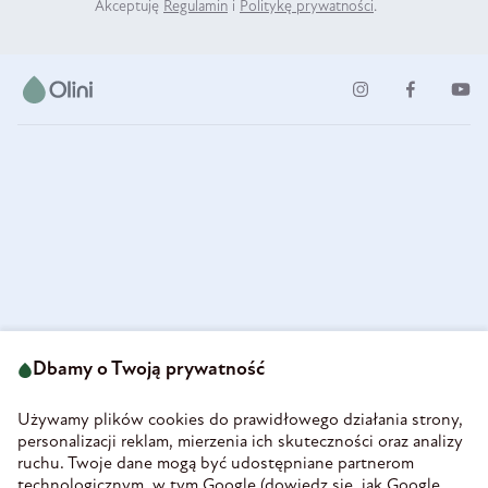
Akceptuję
Regulamin
i
Politykę prywatności
.
ul. Strzegomska 49
693 222 687
58-160 Świebodzice
Dbamy o Twoją prywatność
sklep@olini.pl
Polska
NIP 8860027066
Używamy plików cookies do prawidłowego działania strony,
REGON 890213034
personalizacji reklam, mierzenia ich skuteczności oraz analizy
ruchu. Twoje dane mogą być udostępniane partnerom
INFORMACJE
technologicznym, w tym Google (
dowiedz się, jak Google