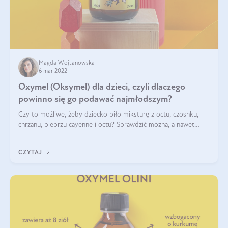
Magda Wojtanowska
6 mar 2022
Oxymel (Oksymel) dla dzieci, czyli dlaczego
powinno się go podawać najmłodszym?
Czy to możliwe, żeby dziecko piło miksturę z octu, czosnku,
chrzanu, pieprzu cayenne i octu? Sprawdzić można, a nawet
warto! Wśród dzieci nie brakuje miłośników oxymelu. Mówi się,
że jest bezpieczny (
CZYTAJ