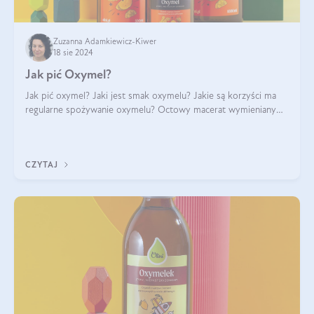
Zuzanna Adamkiewicz-Kiwer
18 sie 2024
Jak pić Oxymel?
Jak pić oxymel? Jaki jest smak oxymelu? Jakie są korzyści ma
regularne spożywanie oxymelu? Octowy macerat wymieniany
był jak lek już w renesansowych farmakopeach. Obecnie wraca
do łask. Nie mogło zabr
CZYTAJ