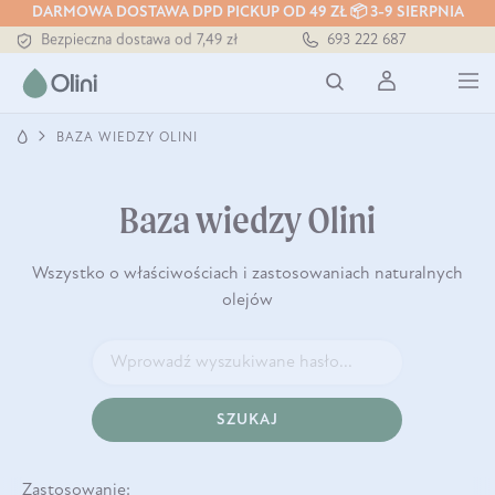
DARMOWA DOSTAWA DPD PICKUP OD 49 ZŁ 📦 3-9 SIERPNIA
Tłoczony zawsze na zimno
693 222 687
Bezpieczna dostawa od 7,49 zł
Darmowa dostawa od 199 zł
Tłoczony zawsze na zimno
BAZA WIEDZY OLINI
Baza wiedzy Olini
Wszystko o właściwościach i zastosowaniach naturalnych
olejów
SZUKAJ
Zastosowanie: