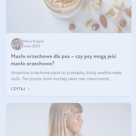
Maria Knapik
3 kwi 2024
Masło orzechowe dla psa – czy psy mogą jeść
masło orzechowe?
Aksamitna orzechowa pasta to przekąska, którą uwielbia wiele
osób. Ten pyszny krem kochają także nasi czworonożni
przyjaciele. W jaki sposób mogę psu podać masło orzechowe?
CZYTAJ
Czy jest ono bezpieczne d