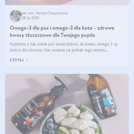
lek. wet. Marika Chaszczyńska
28 lip 2024
Omega-3 dla psa i omega-3 dla kota - zdrowe
kwasy tłuszczowe dla Twojego pupila
Każdemu z nas znane jest stwierdzenie, że kwasy omega-3 są
dobre dla zdrowia. Nie omawia się jednak tego tematu
dogłębnie i tak naprawdę nie do końca wiadomo, na co
CZYTAJ
wpływają te dobroczynne kwasy tłus