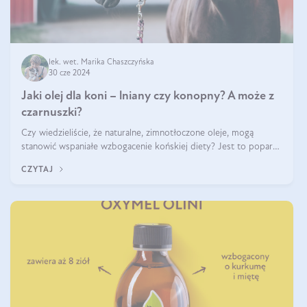
lek. wet. Marika Chaszczyńska
30 cze 2024
Jaki olej dla koni – lniany czy konopny? A może z
czarnuszki?
Czy wiedzieliście, że naturalne, zimnotłoczone oleje, mogą
stanowić wspaniałe wzbogacenie końskiej diety? Jest to poparte
hasłem „W oleju moc i siła”, które Polski Związek Hodowców
CZYTAJ
Koni stosuje, by