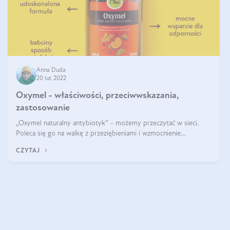
Anna Duda
20 lut 2022
Oxymel - właściwości, przeciwwskazania,
zastosowanie
„Oxymel naturalny antybiotyk” - możemy przeczytać w sieci.
Poleca się go na walkę z przeziębieniami i wzmocnienie
odporności. Mówi się też, że to naturalny probiotyk - oxymel
CZYTAJ
wzmacnia organizm. Dziś c