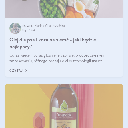
lek. wet. Marika Chaszczyńska
3 lip 2024
Olej dla psa i kota na sierść - jaki będzie
najlepszy?
Coraz więcej i coraz głośniej słyszy się, o dobroczynnym
zastosowaniu, różnego rodzaju olei w trychologii (nauce
poświęconej higienie włosów i skóry głowy). Fantastycznie
CZYTAJ
sprawdzają się przy wypadan