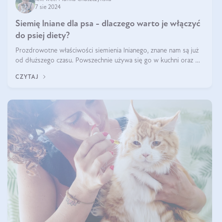
7 sie 2024
Siemię lniane dla psa - dlaczego warto je włączyć
do psiej diety?
Prozdrowotne właściwości siemienia lnianego, znane nam są już
od dłuższego czasu. Powszechnie używa się go w kuchni oraz w
produktach kosmetycznych dla ludzi. Mało osób wie, że te same
CZYTAJ
właściwości odn