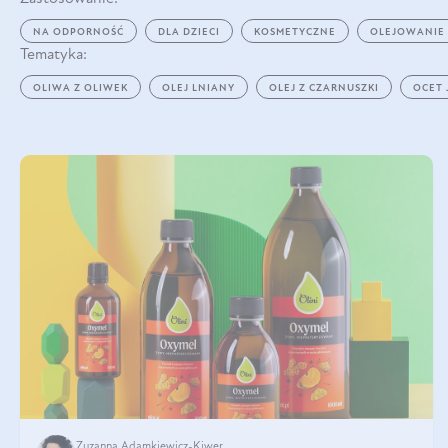
NA ODPORNOŚĆ
DLA DZIECI
KOSMETYCZNE
OLEJOWANIE
Tematyka:
OLIWA Z OLIWEK
OLEJ LNIANY
OLEJ Z CZARNUSZKI
OCET
Zuzanna Adamkiewicz-Kiwer