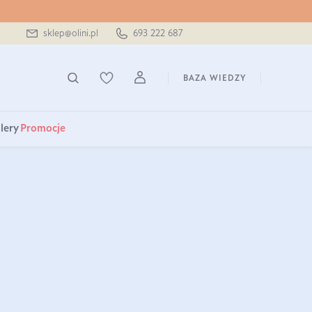
sklep@olini.pl
693 222 687
BAZA WIEDZY
lery
Promocje