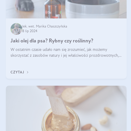
lek. wet. Marika Chaszczyńska
8 lip 2024
Jaki olej dla psa? Rybny czy roślinny?
W ostatnim czasie udało nam się zrozumieć, jak możemy
skorzystać z zasobów natury i jej właściwości prozdrowotnych,
na korzyść naszą i naszych ukochanych pupili. Zaczynaliśmy
powoli, szukając sposob
CZYTAJ