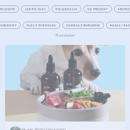
 WŁOSÓW
JAK PIĆ OLEJ
PIELĘGNACJA
NA PREZENT
AROMA
 JABŁKOWY
OLEJ Z WIESIOŁKA
ZAKWAS Z BURAKÓW
MASŁA I PA
13 artykułów
lek. wet. Marika Chaszczyńska