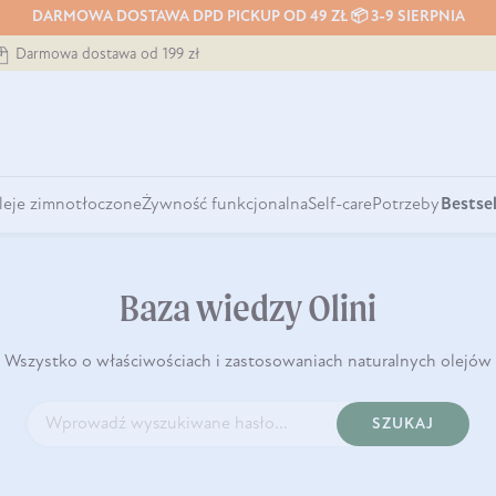
DARMOWA DOSTAWA DPD PICKUP OD 49 ZŁ 📦 3-9 SIERPNIA
Darmowa dostawa od 199 zł
leje zimnotłoczone
Żywność funkcjonalna
Self-care
Potrzeby
Bestsel
Baza wiedzy Olini
Wszystko o właściwościach i zastosowaniach naturalnych olejów
SZUKAJ