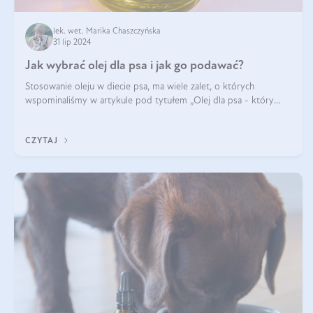
lek. wet. Marika Chaszczyńska
31 lip 2024
Jak wybrać olej dla psa i jak go podawać?
Stosowanie oleju w diecie psa, ma wiele zalet, o których
wspominaliśmy w artykule pod tytułem „Olej dla psa - który
wybrać?”. Zachęcam do zapoznania się z nim, zanim przejdziemy
do konkretnych infor
CZYTAJ