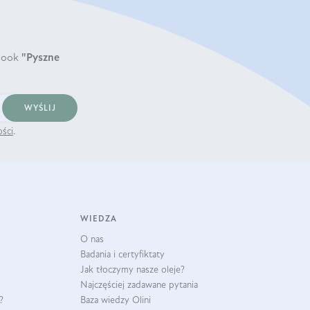
book
"Pyszne
WYŚLIJ
ości
.
WIEDZA
O nas
Badania i certyfiktaty
Jak tłoczymy nasze oleje?
Najczęściej zadawane pytania
?
Baza wiedzy Olini