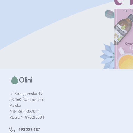
ul. Strzegomska 49
58-160 Świebodzice
Polska
NIP 8860027066
REGON 890213034
693 222 687