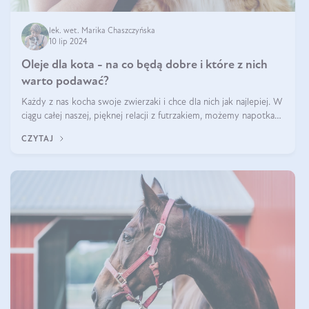
lek. wet. Marika Chaszczyńska
10 lip 2024
Oleje dla kota - na co będą dobre i które z nich
warto podawać?
Każdy z nas kocha swoje zwierzaki i chce dla nich jak najlepiej. W
ciągu całej naszej, pięknej relacji z futrzakiem, możemy napotkać
problemy mniejszej lub większej skali. Czasami szukamy po
CZYTAJ
prostu