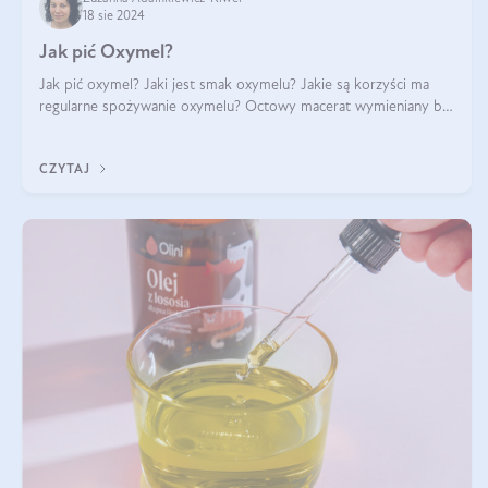
18 sie 2024
Jak pić Oxymel?
Jak pić oxymel? Jaki jest smak oxymelu? Jakie są korzyści ma
regularne spożywanie oxymelu? Octowy macerat wymieniany był
jak lek już w renesansowych farmakopeach. Obecnie wraca do
łask. Nie mogło zabr
CZYTAJ