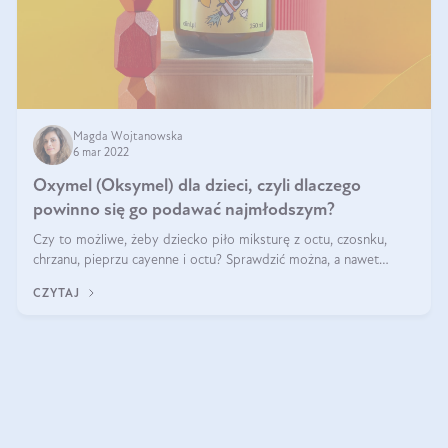
Magda Wojtanowska
6 mar 2022
Oxymel (Oksymel) dla dzieci, czyli dlaczego
powinno się go podawać najmłodszym?
Czy to możliwe, żeby dziecko piło miksturę z octu, czosnku,
chrzanu, pieprzu cayenne i octu? Sprawdzić można, a nawet
warto! Wśród dzieci nie brakuje miłośników oxymelu. Mówi się,
CZYTAJ
że jest bezpieczny (