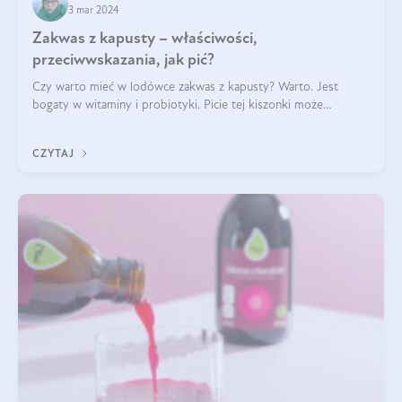
3 mar 2024
Zakwas z kapusty – właściwości,
przeciwwskazania, jak pić?
Czy warto mieć w lodówce zakwas z kapusty? Warto. Jest
bogaty w witaminy i probiotyki. Picie tej kiszonki może
wspomagać trawienie, wzmacniać odporność, poprawiać nastrój
i zapewniać inne korzyści T
CZYTAJ