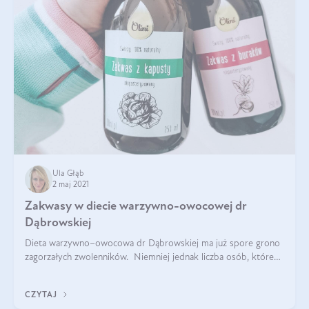
Ula Głąb
2 maj 2021
Zakwasy w diecie warzywno-owocowej dr
Dąbrowskiej
Dieta warzywno–owocowa dr Dąbrowskiej ma już spore grono
zagorzałych zwolenników. Niemniej jednak liczba osób, które
mają do niej dość krytyczny stosunek, jest porównywalna do
liczby jej fanów. Tak c
CZYTAJ