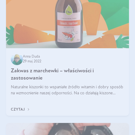
Anna Duda
29 maj 2022
Zakwas z marchewki – właściwości i
zastosowanie
Naturalne kiszonki to wspaniałe źródło witamin i dobry sposób
na wzmocnienie naszej odporności. Na co działają kiszone
warzywa? Co daje picie zakwasu z marchewki? Jak zrobić
domowy zakwas? O tym wsz
CZYTAJ