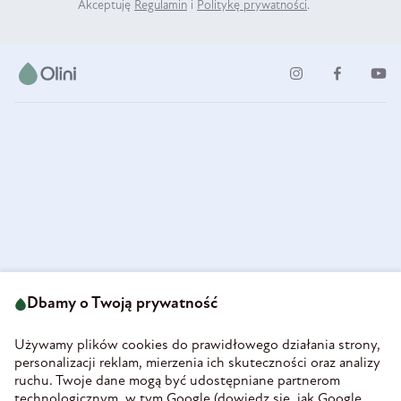
Akceptuję
Regulamin
i
Politykę prywatności
.
ul. Strzegomska 49
693 222 687
58-160 Świebodzice
Dbamy o Twoją prywatność
sklep@olini.pl
Polska
NIP 8860027066
Używamy plików cookies do prawidłowego działania strony,
REGON 890213034
personalizacji reklam, mierzenia ich skuteczności oraz analizy
ruchu. Twoje dane mogą być udostępniane partnerom
INFORMACJE
technologicznym, w tym Google (
dowiedz się, jak Google