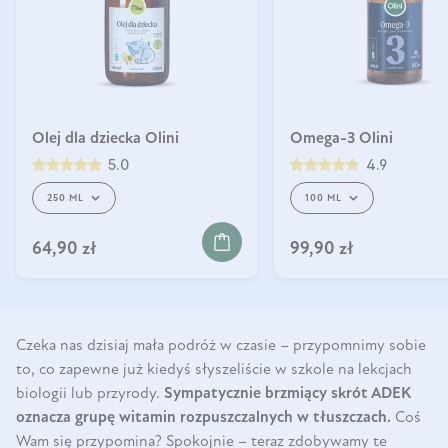
Olej dla dziecka Olini
Omega-3 Olini
5.0
4.9
250 ML
100 ML
YKA
DO KOSZYKA
64,90 zł
99,90 zł
Czeka nas dzisiaj mała podróż w czasie – przypomnimy sobie
to, co zapewne już kiedyś słyszeliście w szkole na lekcjach
biologii lub przyrody.
Sympatycznie brzmiący skrót ADEK
oznacza grupę witamin rozpuszczalnych w tłuszczach.
Coś
Wam się przypomina? Spokojnie – teraz zdobywamy te