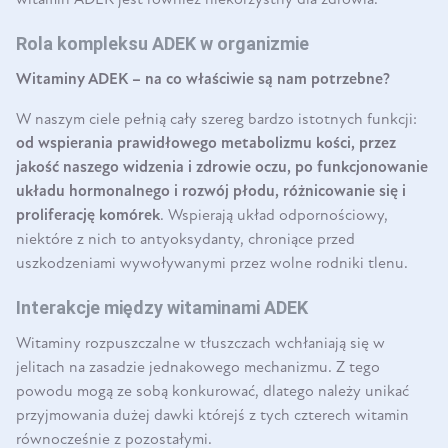
witamin ADEK jest również niekorzystny dla zdrowia.
Rola kompleksu ADEK w organizmie
Witaminy ADEK – na co właściwie są nam potrzebne?
W naszym ciele pełnią cały szereg bardzo istotnych funkcji:
od wspierania prawidłowego metabolizmu kości, przez
jakość naszego widzenia i zdrowie oczu, po funkcjonowanie
układu hormonalnego i rozwój płodu, różnicowanie się i
proliferację komórek
. Wspierają układ odpornościowy,
niektóre z nich to antyoksydanty, chroniące przed
uszkodzeniami wywoływanymi przez wolne rodniki tlenu.
Interakcje między witaminami ADEK
Witaminy rozpuszczalne w tłuszczach wchłaniają się w
jelitach na zasadzie jednakowego mechanizmu. Z tego
powodu mogą ze sobą konkurować, dlatego należy unikać
przyjmowania dużej dawki którejś z tych czterech witamin
równocześnie z pozostałymi.