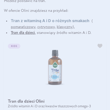
Możesz postawić na tran.
W ofercie Olini znajdziesz na przykład:
Tran z witaminą A i D o różnych smakach
(
pomarańczowy
,
cytrynowy
,
klasyczny
),
Tran dla dzieci
, stanowiący źródło witamin A i D.
KIDS
Tran dla dzieci Olini
Źródło witamin A i D oraz kwasów tłuszczowych omega-3