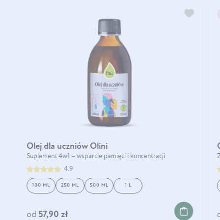
Olej dla uczniów Olini
Suplement 4w1 – wsparcie pamięci i koncentracji
Z
4.9
100 ML
250 ML
500 ML
1 L
DO KOSZYKA
od
57,90 zł