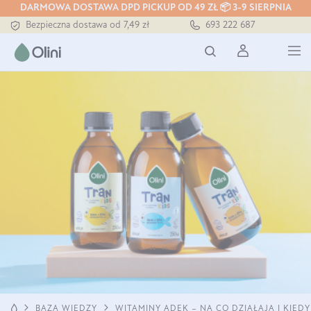
DARMOWA DOSTAWA DPD PICKUP OD 49 ZŁ 📦 3-9 SIERPNIA
Bezpieczna dostawa od 7,49 zł
693 222 687
Darmowa dostawa od 199 zł
Tłoczony zawsze na zimno
WITAMINY ADEK – NA CO DZIAŁAJĄ I KIED
BAZA WIEDZY