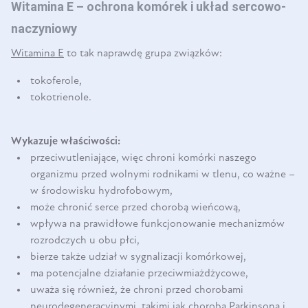
Witamina E – ochrona komórek i układ sercowo-
naczyniowy
Witamina E
to tak naprawdę grupa związków:
tokoferole,
tokotrienole.
Wykazuje właściwości:
przeciwutleniające, więc chroni komórki naszego
organizmu przed wolnymi rodnikami w tlenu, co ważne –
w środowisku hydrofobowym,
może chronić serce przed chorobą wieńcową,
wpływa na prawidłowe funkcjonowanie mechanizmów
rozrodczych u obu płci,
bierze także udział w sygnalizacji komórkowej,
ma potencjalne działanie przeciwmiażdżycowe,
uważa się również, że chroni przed chorobami
neurodegeneracyjnymi, takimi jak choroba Parkinsona i