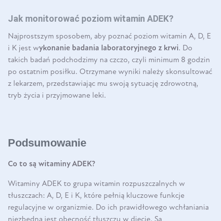
Jak monitorować poziom witamin ADEK?
Najprostszym sposobem, aby poznać poziom witamin A, D, E
i K jest w
ykonanie badania laboratoryjnego z krwi
. Do
takich badań podchodzimy na czczo, czyli minimum 8 godzin
po ostatnim posiłku. Otrzymane wyniki należy skonsultować
z lekarzem, przedstawiając mu swoją sytuację zdrowotną,
tryb życia i przyjmowane leki.
Podsumowanie
Co to są witaminy ADEK?
Witaminy ADEK to grupa witamin rozpuszczalnych w
tłuszczach: A, D, E i K, które pełnią kluczowe funkcje
regulacyjne w organizmie. Do ich prawidłowego wchłaniania
niezbędna jest obecność tłuszczu w diecie. Są