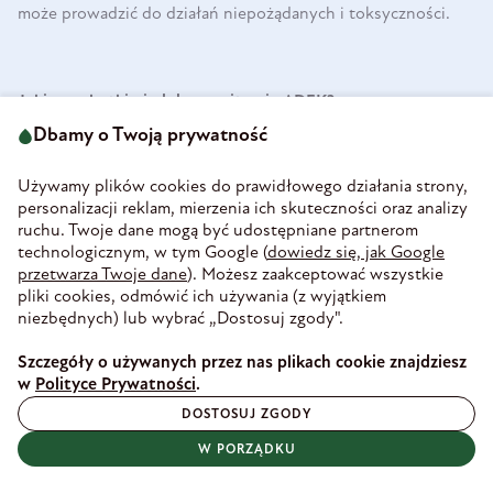
może prowadzić do działań niepożądanych i toksyczności.
Jakie są skutki niedoboru witamin ADEK?
Dbamy o Twoją prywatność
Niedobór witamin ADEK może objawiać się m.in.
pogorszeniem widzenia, osłabieniem kości i mięśni,
Używamy plików cookies do prawidłowego działania strony,
krwawieniami oraz obniżoną odpornością. Długotrwałe braki
personalizacji reklam, mierzenia ich skuteczności oraz analizy
mogą prowadzić do rozwoju chorób takich jak osteoporoza,
ruchu. Twoje dane mogą być udostępniane partnerom
krzywica, kurza ślepota czy zaburzenia autoimmunologiczne.
technologicznym, w tym Google (
dowiedz się, jak Google
przetwarza Twoje dane
). Możesz zaakceptować wszystkie
Objawy często rozwijają się stopniowo i mogą być długo
pliki cookies, odmówić ich używania (z wyjątkiem
niezauważone.
niezbędnych) lub wybrać „Dostosuj zgody".
Szczegóły o używanych przez nas plikach cookie znajdziesz
w
Polityce Prywatności
.
Kiedy warto rozważyć suplementację witamin ADEK?
DOSTOSUJ ZGODY
Suplementację witamin ADEK warto rozważyć przy
W PORZĄDKU
potwierdzonych niedoborach, diecie ubogiej w tłuszcze lub
w przypadku zaburzeń wchłaniania składników odżywczych.