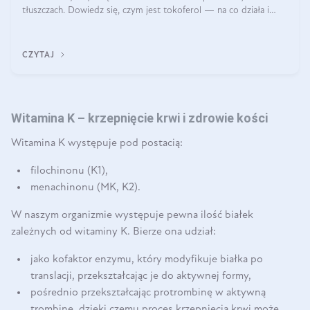
tłuszczach. Dowiedz się, czym jest tokoferol — na co działa i
która z jego form jest najbardziej aktywna biologicznie. Czy
warto ją suplementować?
CZYTAJ
Witamina K – krzepnięcie krwi i zdrowie kości
Witamina K występuje pod postacią:
filochinonu (K1),
menachinonu (MK, K2).
W naszym organizmie występuje pewna ilość białek
zależnych od witaminy K. Bierze ona udział:
jako kofaktor enzymu, który modyfikuje białka po
translacji, przekształcając je do aktywnej formy,
pośrednio przekształcając protrombinę w aktywną
trombinę, dzięki czemu proces krzepnięcia krwi może