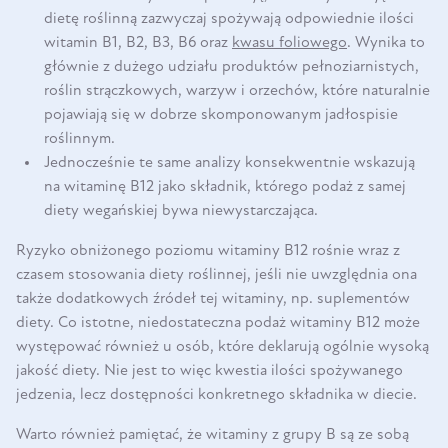
dietę roślinną zazwyczaj spożywają odpowiednie ilości
witamin B1, B2, B3, B6 oraz
kwasu foliowego
. Wynika to
głównie z dużego udziału produktów pełnoziarnistych,
roślin strączkowych, warzyw i orzechów, które naturalnie
pojawiają się w dobrze skomponowanym jadłospisie
roślinnym.
Jednocześnie te same analizy konsekwentnie wskazują
na witaminę B12 jako składnik, którego podaż z samej
diety wegańskiej bywa niewystarczająca.
Ryzyko obniżonego poziomu witaminy B12 rośnie wraz z
czasem stosowania diety roślinnej, jeśli nie uwzględnia ona
także dodatkowych źródeł tej witaminy, np. suplementów
diety. Co istotne, niedostateczna podaż witaminy B12 może
występować również u osób, które deklarują ogólnie wysoką
jakość diety. Nie jest to więc kwestia ilości spożywanego
jedzenia, lecz dostępności konkretnego składnika w diecie.
Warto również pamiętać, że witaminy z grupy B są ze sobą