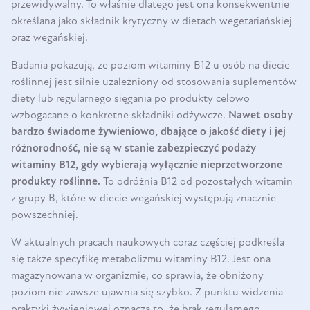
przewidywalny. To właśnie dlatego jest ona konsekwentnie
określana jako składnik krytyczny w dietach wegetariańskiej
oraz wegańskiej.
Badania pokazują, że poziom witaminy B12 u osób na diecie
roślinnej jest silnie uzależniony od stosowania suplementów
diety lub regularnego sięgania po produkty celowo
wzbogacane o konkretne składniki odżywcze.
Nawet osoby
bardzo świadome żywieniowo, dbające o jakość diety i jej
różnorodność, nie są w stanie zabezpieczyć podaży
witaminy B12, gdy wybierają wyłącznie nieprzetworzone
produkty roślinne.
To odróżnia B12 od pozostałych witamin
z grupy B, które w diecie wegańskiej występują znacznie
powszechniej.
W aktualnych pracach naukowych coraz częściej podkreśla
się także specyfikę metabolizmu witaminy B12. Jest ona
magazynowana w organizmie, co sprawia, że obniżony
poziom nie zawsze ujawnia się szybko. Z punktu widzenia
praktyki żywieniowej oznacza to, że brak regularnego