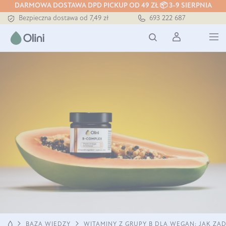
Tłoczony zawsze na zimno
DARMOWA DOSTAWA DPD PICKUP OD 49 ZŁ 📦 3-9 SIERPNIA
Bezpieczna dostawa od 7,49 zł
693 222 687
Darmowa dostawa od 199 zł
Tłoczony zawsze na zimno
WITAMINY Z GRUPY B DLA WEGAN: JAK ZA
BAZA WIEDZY