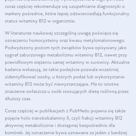
coraz częściej rekomenduje się uzupełnianie diagnostyki o
markery pośrednie, które lepiej odzwierciedlają funkcjonalny
status witaminy B12 w organizmie.
W literaturze naukowej szczególną uwagę poświęca się
oznaczeniu homocysteiny oraz kwasu metylomalonowego.
Podwyższony poziom tych związków bywa opisywany jako
sygnał zaburzonego metabolizmu witaminy B12, nawet przy
prawidłowym stężeniu samej witaminy w surowicy. Aktualne
badania wskazują, że takie podejście pozwala wcześniej
zidentyfikować osoby, u których podaż lub wykorzystanie
witaminy B12 może być niewystarczające. Ma to istotne
znaczenie zwłaszcza u osób stosujących dietę roślinną przez
dłuższy czas.
Coraz częściej w publikacjach z PubMedu pojawia się także
pojęcie holo transkobalaminy II, czyli frakcji witaminy B12
aktywnej metabolicznie i dostępnej bezpośrednio dla
komórek. Jej oznaczenie bywa uznawane za jeden z bardziej