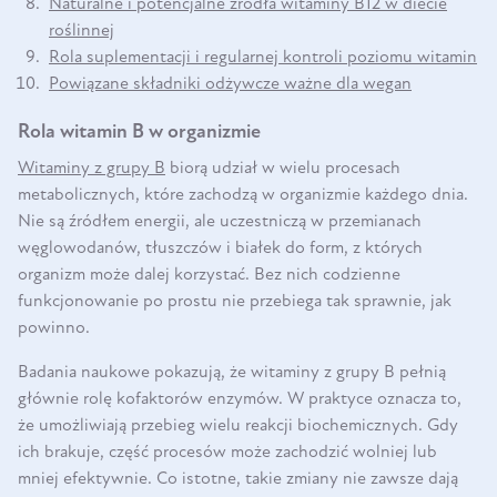
Naturalne i potencjalne źródła witaminy B12 w diecie
roślinnej
Rola suplementacji i regularnej kontroli poziomu witamin
Powiązane składniki odżywcze ważne dla wegan
Rola witamin B w organizmie
Witaminy z grupy B
biorą udział w wielu procesach
metabolicznych, które zachodzą w organizmie każdego dnia.
Nie są źródłem energii, ale uczestniczą w przemianach
węglowodanów, tłuszczów i białek do form, z których
organizm może dalej korzystać. Bez nich codzienne
funkcjonowanie po prostu nie przebiega tak sprawnie, jak
powinno.
Badania naukowe pokazują, że witaminy z grupy B pełnią
głównie rolę kofaktorów enzymów. W praktyce oznacza to,
że umożliwiają przebieg wielu reakcji biochemicznych. Gdy
ich brakuje, część procesów może zachodzić wolniej lub
mniej efektywnie. Co istotne, takie zmiany nie zawsze dają