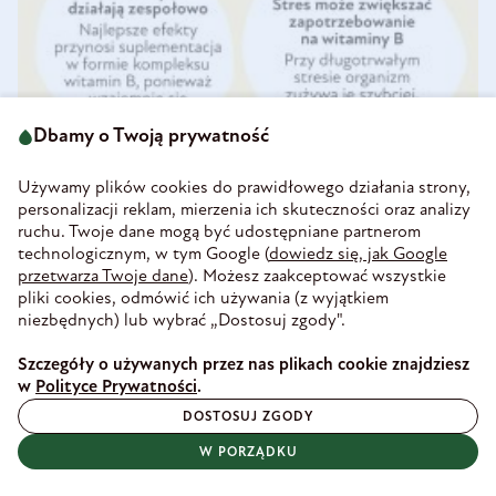
Dbamy o Twoją prywatność
Używamy plików cookies do prawidłowego działania strony,
Czynniki wpływające na poziom witamin z grupy B
personalizacji reklam, mierzenia ich skuteczności oraz analizy
Poziom witamin z grupy B w organizmie nie jest wyłącznie
ruchu. Twoje dane mogą być udostępniane partnerom
technologicznym, w tym Google (
dowiedz się, jak Google
prostym odzwierciedleniem tego, co znajduje się na talerzu.
przetwarza Twoje dane
). Możesz zaakceptować wszystkie
Na ich poziom wpływa cały zestaw czynników związanych ze
pliki cookies, odmówić ich używania (z wyjątkiem
stylem życia, sposobem żywienia, a także indywidualnymi
niezbędnych) lub wybrać „Dostosuj zgody".
uwarunkowaniami metabolicznymi.
Szczegóły o używanych przez nas plikach cookie znajdziesz
Witaminy z grupy B są rozpuszczalne w wodzie
, co
w
Polityce Prywatności
.
oznacza, że nie są magazynowane w dużych ilościach i
DOSTOSUJ ZGODY
wymagają regularnej podaży. Jednocześnie charakteryzują
W PORZĄDKU
się stosunkowo szybkim obrotem metabolicznym, przez
co ich poziom może ulegać wahaniom nawet przy