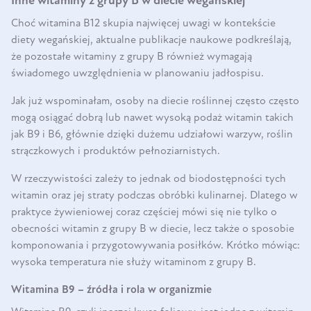
Inne witaminy z grupy B w diecie wegańskiej
Choć witamina B12 skupia najwięcej uwagi w kontekście
diety wegańskiej, aktualne publikacje naukowe podkreślają,
że pozostałe witaminy z grupy B również wymagają
świadomego uwzględnienia w planowaniu jadłospisu.
Jak już wspominałam, osoby na diecie roślinnej często często
mogą osiągać dobrą lub nawet wysoką podaż witamin takich
jak B9 i B6, głównie dzięki dużemu udziałowi warzyw, roślin
strączkowych i produktów pełnoziarnistych.
W rzeczywistości zależy to jednak od biodostępności tych
witamin oraz jej straty podczas obróbki kulinarnej. Dlatego w
praktyce żywieniowej coraz częściej mówi się nie tylko o
obecności witamin z grupy B w diecie, lecz także o sposobie
komponowania i przygotowywania posiłków. Krótko mówiąc:
wysoka temperatura nie służy witaminom z grupy B.
Witamina B9 – źródła i rola w organizmie