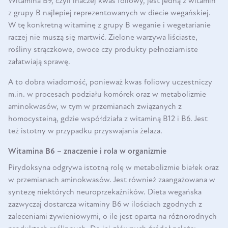
Witamina B9, czyli inaczej kwas foliowy, jest jedną z witamin
z grupy B najlepiej reprezentowanych w diecie wegańskiej.
W tę konkretną witaminę z grupy B weganie i wegetarianie
raczej nie muszą się martwić. Zielone warzywa liściaste,
rośliny strączkowe, owoce czy produkty pełnoziarniste
załatwiają sprawę.
A to dobra wiadomość, ponieważ kwas foliowy uczestniczy
m.in. w procesach podziału komórek oraz w metabolizmie
aminokwasów, w tym w przemianach związanych z
homocysteiną, gdzie współdziała z witaminą B12 i B6. Jest
też istotny w przypadku przyswajania żelaza.
Witamina B6 – znaczenie i rola w organizmie
Pirydoksyna odgrywa istotną rolę w metabolizmie białek oraz
w przemianach aminokwasów. Jest również zaangażowana w
syntezę niektórych neuroprzekaźników. Dieta wegańska
zazwyczaj dostarcza witaminy B6 w ilościach zgodnych z
zaleceniami żywieniowymi, o ile jest oparta na różnorodnych