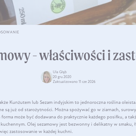
TOSOWANIE
mowy - właściwości i za
Ula Głąb
20 gru 2020
Zaktualizowano 11 cze 2026
kże Kunżutem lub Sezam indyjskim to jednoroczna roślina oleista.
ne są już od starożytności. Można spożywać go w ziarnach, surow
nia forma może być dodawana do praktycznie każdego posiłku, a ta
o kuchennym. Olej sezamowy jest bezwonny i delikatny w smaku, 
 więc zastosowanie w każdej kuchni.