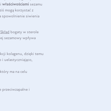
mi
właściwościami
sezamu
ziś mogą korzystać z
a spowolnienie siwienia
.
Skład
bogaty w sterole
 olej sezamowy wpływa
kcji kolagenu, dzięki temu
i uelastyczniająco,
który ma na celu
e przeciwzapalne i