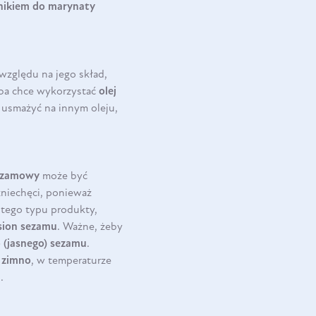
dnikiem do marynaty
 względu na jego skład,
oba chce wykorzystać
olej
ia usmażyć na innym oleju,
sezamowy
może być
zniechęci, ponieważ
 tego typu produkty,
sion sezamu
. Ważne, żeby
 (jasnego) sezamu
.
 zimno
, w temperaturze
.