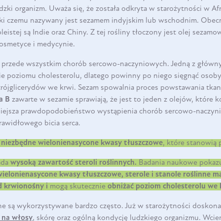
ki organizm. Uważa się, że została odkryta w starożytności w Afr
ięki czemu nazywany jest sezamem indyjskim lub wschodnim. Obe
leistej są Indie oraz Chiny. Z tej rośliny tłoczony jest olej sezamow
osmetyce i medycynie.
 przede wszystkim chorób sercowo-naczyniowych. Jedną z główny
e poziomu cholesterolu, dlatego powinny po niego sięgnąć osob
trójglicerydów we krwi. Sezam spowalnia proces powstawania tkan
a B
zawarte w sezamie sprawiają, że jest to jeden z olejów, które 
ejsza prawdopodobieństwo wystąpienia chorób sercowo-naczyn
awidłowego bicia serca.
k
niezbędne wielonienasycone kwasy tłuszczowe
, które stanowią
ada
wysoką zawartość
steroli roślinnych
.
Badania naukowe pokazu
ielonienasycone kwasy tłuszczowe, sterole i stanole roślinne 
d krwionośny i
mogą skutecznie
obniżać poziom cholesterolu we 
ne są wykorzystywane bardzo często. Już w starożytności doskon
o
na włosy
, skórę oraz ogólną kondycję ludzkiego organizmu. Wci