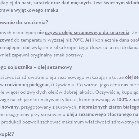
lepiej
do past, sałatek oraz dań mięsnych. Jest świetnym skła
potrawie wyjątkowego smaku
.
owanie do smażenia?
onych osób lepiej
nie
używać oleju sezamowego do smażenia
. Ze
rzewać
do temperatury wyższej niż 70°C. Jeśli koniecznie dana os
to najlepiej dać wyłącznie kilka kropel tego tłuszczu, a resztę dan
nież zapewni oryginalny smak potrawy.
go sojusznika - olej sezamowy
aściwości zdrowotne oleju sezamowego wskazują na to, że
olej 
m w
codziennej pielęgnacji
i żywieniu. Co ważne, jego cena nas nie 
le więcej od zwykłych olejów dobrej jakości. Oczywiście, kupując
agę na ich jakość i nabywać tylko te, które powstają w
100% z na
finowany
, przygotowany z surowych,
nieprażonych ziaren białego
tne osiągniemy przy stosowaniu
oleju sezamowego tłoczonego na
es produkcji pozwoli zachować maksimum właściwości zdrowotnych
kupić?