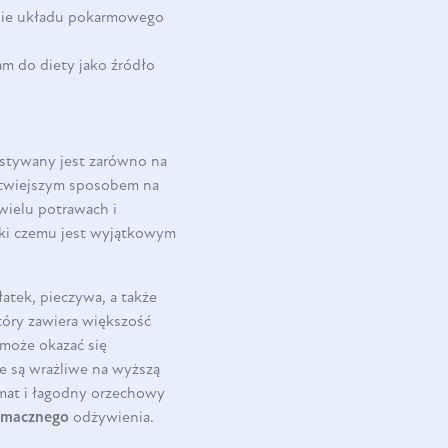
anie układu pokarmowego
m do diety jako źródło
stywany jest zarówno na
łatwiejszym sposobem na
 wielu potrawach i
ęki czemu jest wyjątkowym
atek, pieczywa, a także
który zawiera większość
może okazać się
re są wrażliwe na wyższą
mat i łagodny orzechowy
smacznego
odżywienia.