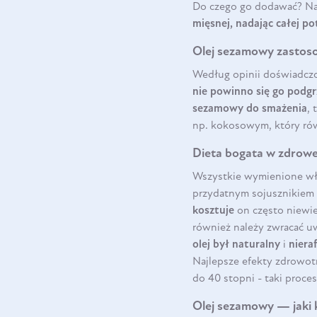
Do czego go dodawać? Naj
mięsnej, nadając całej 
Olej sezamowy zastos
Według opinii doświadcz
nie powinno się go podg
sezamowy do smażenia
, 
np. kokosowym, który rów
Dieta bogata w zdrowe
Wszystkie wymienione wł
przydatnym sojusznikie
kosztuje
on często niewie
również należy zwracać uw
olej był naturalny
i
niera
Najlepsze efekty zdrowo
do 40 stopni - taki proc
Olej sezamowy — jaki 