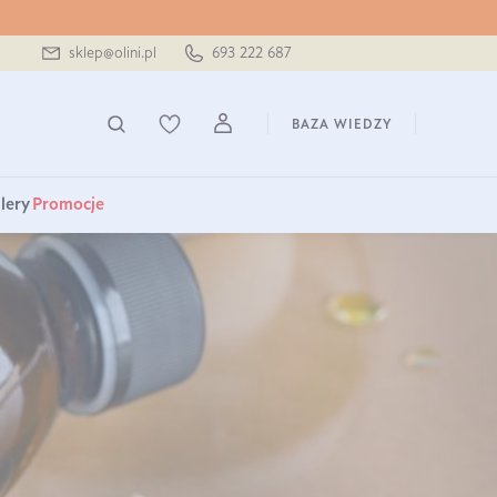
sklep@olini.pl
693 222 687
BAZA WIEDZY
lery
Promocje