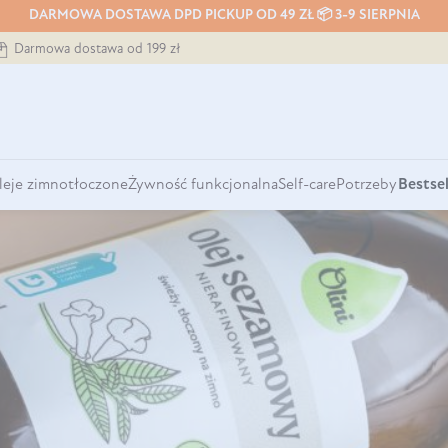
DARMOWA DOSTAWA DPD PICKUP OD 49 ZŁ 📦 3-9 SIERPNIA
Darmowa dostawa od 199 zł
leje zimnotłoczone
Żywność funkcjonalna
Self-care
Potrzeby
Bestsel