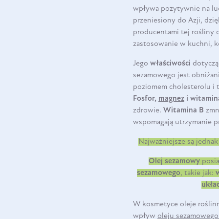
wpływa pozytywnie na ludz
przeniesiony do Azji, dz
producentami tej rośliny o
zastosowanie w kuchni, k
Jego
właściwości
dotyczą
sezamowego jest obniżani
poziomem cholesterolu i 
Fosfor,
magnez
i witamin
zdrowie.
Witamina B
zmni
wspomagają utrzymanie pr
Najważniejsze są jedna
Olej sezamowy
posi
sezamowego
, takie jak:
w
ukła
W kosmetyce oleje roślin
wpływ
oleju sezamoweg