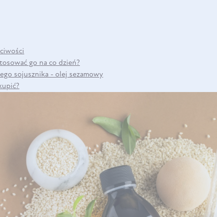
DO KOSZYKA
ciwości
stosować go na co dzień?
ego sojusznika - olej sezamowy
kupić?