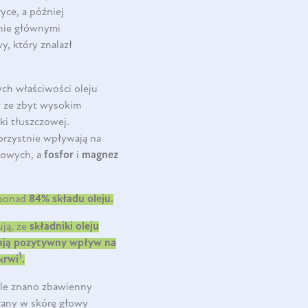
yce, a później
cnie głównymi
y, który znalazł
ch właściwości oleju
y ze zbyt wysokim
ki tłuszczowej.
korzystnie wpływają na
iowych, a
fosfor
i
magnez
 ponad
84% składu oleju.
ją, że
składniki oleju
mają pozytywny wpływ na
1
krwi
.
ale znano zbawienny
erany w skórę głowy