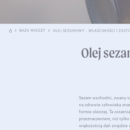
BAZA WIEDZY
OLEJ SEZAMOWY - WŁAŚCIWOŚCI I ZAS
Olej seza
Sezam wschodni, zwany ta
na zdrowie człowieka zna
formie oleistej. Ta ostat
przeznaczeniem, niż tylk
większością dań znajdzie