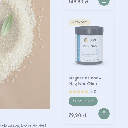
149,90 zł
NOWOŚĆ
Magnez na noc –
Mag Noc Olini
5.0
60 KAPSUŁEK
79,90 zł
człowieka, która do dziś