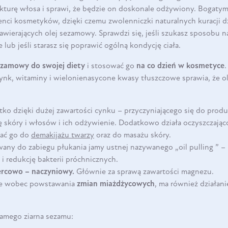
kturę włosa i sprawi, że będzie on doskonale odżywiony. Bogaty
enci kosmetyków, dzięki czemu zwolenniczki naturalnych kuracji d
wierających olej sezamowy. Sprawdzi się, jeśli szukasz sposobu n
lub jeśli starasz się poprawić ogólną kondycję ciała.
ezamowy do swojej diety
i stosować go
na co dzień w kosmetyce
cynk, witaminy i wielonienasycone kwasy tłuszczowe sprawia, że
ko dzięki dużej zawartości cynku – przyczyniającego się do produ
skóry i włosów i ich odżywienie. Dodatkowo działa oczyszczająco 
wać go do
demakijażu twarzy
oraz do masażu skóry.
ywany do zabiegu płukania jamy ustnej nazywanego „oil pulling ” – 
 i redukcję bakterii próchnicznych.
ercowo – naczyniowy.
Głównie za sprawą zawartości magnezu.
ne wobec powstawania
zmian miażdżycowych
, ma również działani
mego ziarna sezamu: