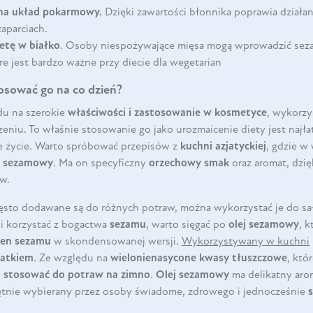
na układ pokarmowy.
Dzięki zawartości błonnika poprawia dział
zaparciach.
etę w białko
. Osoby niespożywające mięsa mogą wprowadzić seza
óre jest bardzo ważne przy diecie dla wegetarian
osować go na co dzień?
du na szerokie
właściwości i zastosowanie w kosmetyce
, wykorzy
zeniu. To właśnie stosowanie go jako urozmaicenie diety jest naj
 życie. Warto spróbować przepisów z
kuchni azjatyckiej
, gdzie w
j sezamowy
. Ma on specyficzny
orzechowy smak
oraz aromat, dzi
w.
ęsto dodawane są do różnych potraw, można wykorzystać je do sał
i korzystać z bogactwa
sezamu
, warto sięgać po
olej sezamowy
, 
ren sezamu
w skondensowanej wersji.
Wykorzystywany w kuchni
atkiem
. Ze względu na
wielonienasycone kwasy tłuszczowe
, któ
j stosować do potraw na zimno
.
Olej sezamowy
ma delikatny aro
hętnie wybierany przez osoby świadome, zdrowego i jednocześnie