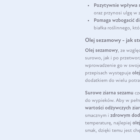
Pozytywnie wpływa 
oraz przynosi ulgę w 
Pomaga wzbogacić di
białka roślinnego, kt
Olej sezamowy - jak st
Olej sezamowy
, ze wzglę
surowo, jak i po przetwor
wprowadzenie go w swoje
przepisach występuje
ole
dodatkiem do wielu potra
Surowe ziarna sezamu
cz
do wypieków. Aby w pełn
wartości odżywczych zia
smacznym i
zdrowym dod
temperaturę, najlepiej
ole
smak, dzięki temu jest c