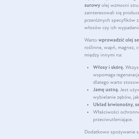
surowy
olej wzmocni stru
zainteresowali się produc
przeróżnych specyfików za
włosów czy ich wypadanie 
Warto
wprowadzić olej s
roślinne, wapń, magnez, 
między innymi na:
Włosy i skórę.
Wszyst
wspomaga regenerację 
dlatego warto stoso
Jamę ustną
. Jest uż
wybielanie zębów, jak
Układ krwionośny, s
Właściwości ochron
przeciwutleniające.
Dodatkowo spożywanie sa