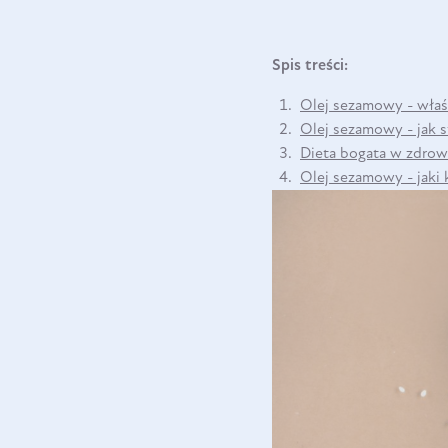
Spis treści:
Olej sezamowy - właś
Olej sezamowy - jak 
Dieta bogata w zdrow
Olej sezamowy - jaki 